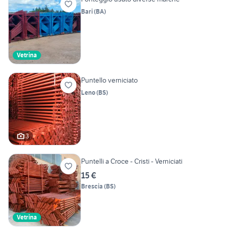
Bari
(
BA
)
Vetrina
Puntello verniciato
Leno
(
BS
)
3
Puntelli a Croce - Cristi - Verniciati
15 €
Brescia
(
BS
)
Vetrina