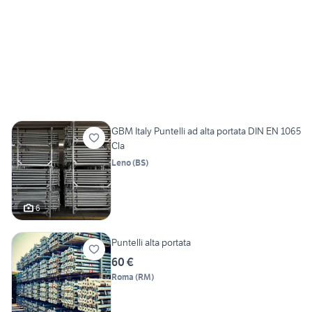
GBM Italy Puntelli ad alta portata DIN EN 1065
Cla
Leno
(
BS
)
6
Puntelli alta portata
60 €
Roma
(
RM
)