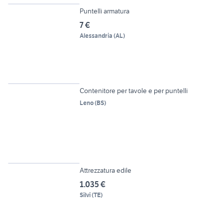
Puntelli armatura
7 €
Alessandria
(
AL
)
2
Contenitore per tavole e per puntelli
Leno
(
BS
)
3
Attrezzatura edile
1.035 €
Silvi
(
TE
)