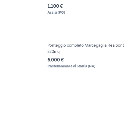
1.100 €
Assisi
(
PG
)
5
Ponteggio completo Marcegaglia Realpont
220mq
6.000 €
Castellammare di Stabia
(
NA
)
3