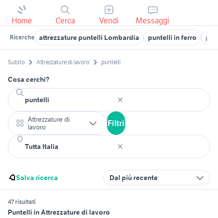
Home
Cerca
Vendi
Messaggi
attrezzature puntelli Lombardia
puntelli in ferro
punt
Ricerche
Subito
Attrezzature di lavoro
puntelli
Cosa cerchi?
Attrezzature di
Filtri
lavoro
Salva ricerca
Dal più recente
47 risultati
Puntelli in Attrezzature di lavoro