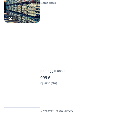
Roma
(
RM
)
2
6
ponteggio usato
999 €
Quarto
(
NA
)
6
Attrezzatura da lavoro