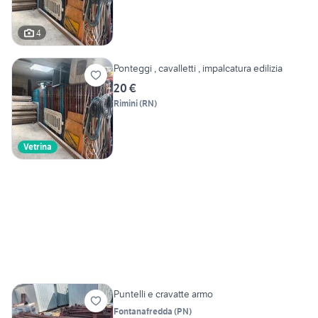
4
Ponteggi , cavalletti , impalcatura edilizia
20 €
Rimini
(
RN
)
Vetrina
Puntelli e cravatte armo
Fontanafredda
(
PN
)