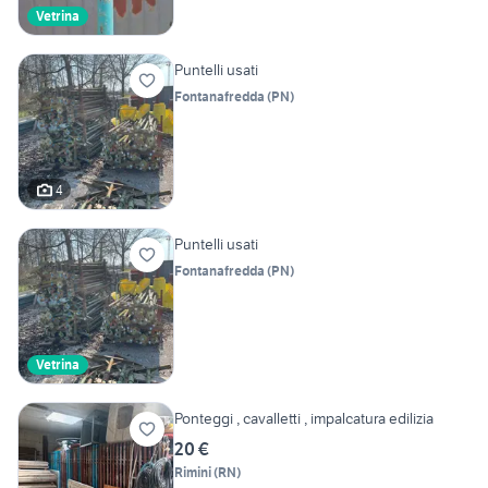
Vetrina
Puntelli usati
Fontanafredda
(
PN
)
4
Puntelli usati
Fontanafredda
(
PN
)
Vetrina
Ponteggi , cavalletti , impalcatura edilizia
20 €
Rimini
(
RN
)