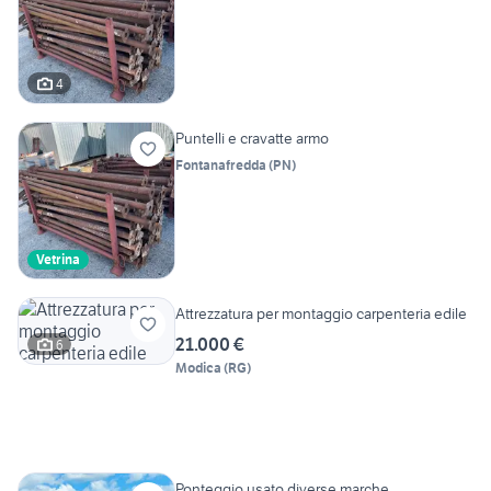
4
Puntelli e cravatte armo
Fontanafredda
(
PN
)
Vetrina
Attrezzatura per montaggio carpenteria edile
21.000 €
6
Modica
(
RG
)
Ponteggio usato diverse marche