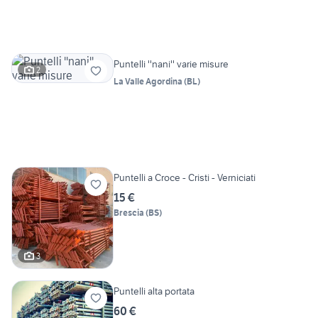
Puntelli ''nani'' varie misure
2
La Valle Agordina
(
BL
)
Puntelli a Croce - Cristi - Verniciati
15 €
Brescia
(
BS
)
3
Puntelli alta portata
60 €