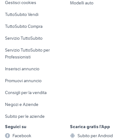
Gestisci cookies
Modelli auto
Case vacanza
TuttoSubito Vendi
Uffici e Locali
TuttoSubito Compra
commerciali
Servizio TuttoSubito
elettronica
per la casa e la
sports e hobby
Servizio TuttoSubito per
persona
Informatica
Animali
Professionisti
Arredamento e
Console e
Accessori per
Casalinghi
Inserisci annuncio
Videogiochi
animali
Elettrodomestici
Promuovi annuncio
Audio/Video
Musica e Film
Giardino e Fai da te
Consigli per la vendita
Fotografia
Libri e Riviste
Abbigliamento e
Negozi e Aziende
Telefonia
Strumenti Musicali
Accessori
Subito per le aziende
Sports
Tutto per i bambini
Seguici su
Scarica gratis l'App
Biciclette
Facebook
Subito per Android