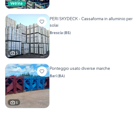
Vetrina
PERI SKYDECK - Cassaforma in alluminio per
solai
Brescia
(
BS
)
5
Ponteggio usato diverse marche
Bari
(
BA
)
6