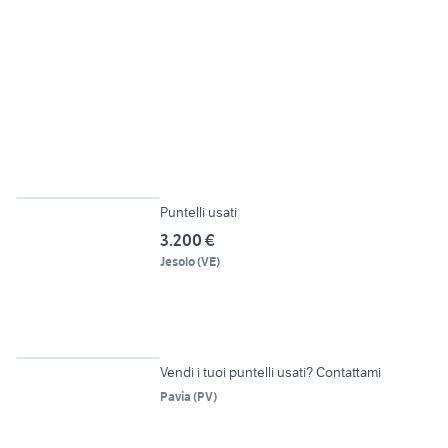
3
Puntelli usati
3.200 €
Jesolo
(
VE
)
6
Vendi i tuoi puntelli usati? Contattami
Pavia
(
PV
)