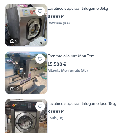
Lavatrice supercentrifugante 35kg
4.000 €
Ravenna
(
RA
)
5
Frantoio olio mio Mori Tem
15.500 €
Altavilla Monferrato
(
AL
)
10
Lavatrice supercentrifugante Ipso 18kg
3.000 €
Forli'
(
FC
)