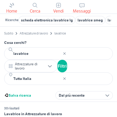
Home
Cerca
Vendi
Messaggi
scheda elettronica lavatrice lg
lavatrice smeg
lavat
Ricerche
Subito
Attrezzature di lavoro
lavatrice
Cosa cerchi?
Attrezzature di
Filtri
lavoro
Salva ricerca
Dal più recente
30 risultati
Lavatrice in Attrezzature di lavoro