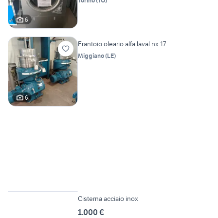
Torino
(
TO
)
6
Frantoio oleario alfa laval nx 17
Miggiano
(
LE
)
6
6
Cisterna acciaio inox
1.000 €