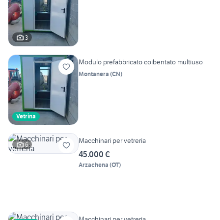
3
Modulo prefabbricato coibentato multiuso
Montanera
(
CN
)
Vetrina
Macchinari per vetreria
6
45.000 €
Arzachena
(
OT
)
Macchinari per vetreria