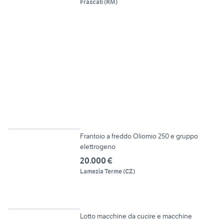
Frascati
(
RM
)
6
Frantoio a freddo Oliomio 250 e gruppo
elettrogeno
20.000 €
Lamezia Terme
(
CZ
)
12
Lotto macchine da cucire e macchine