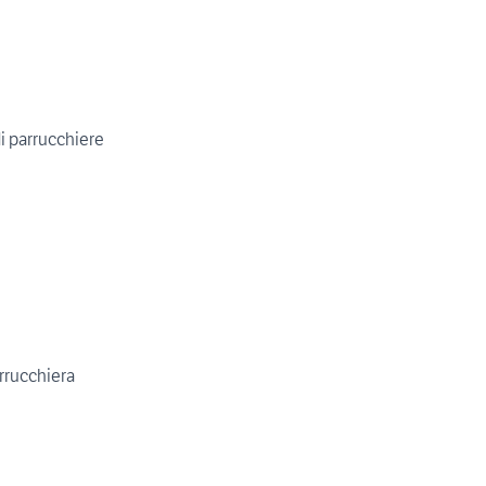
i parrucchiere
arrucchiera