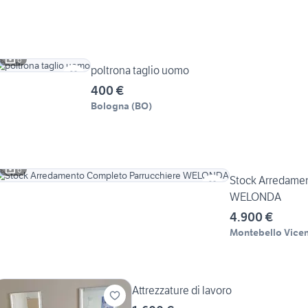
6
poltrona taglio uomo
400 €
Bologna
(
BO
)
6
Stock Arredamen
WELONDA
4.900 €
Montebello Vicen
Attrezzature di lavoro