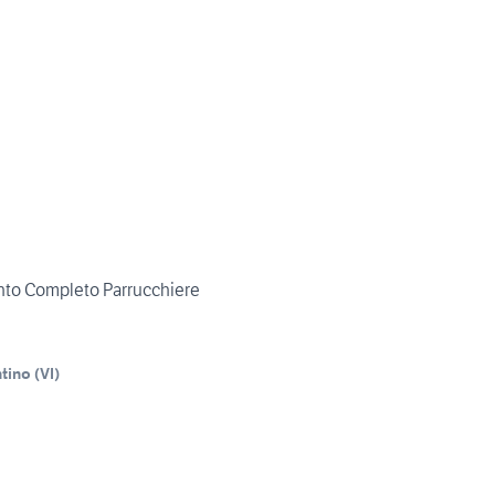
to Completo Parrucchiere
tino
(
VI
)