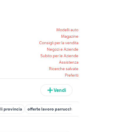
Modelli auto
Magazine
Consigli per la vendita
Negozi e Aziende
Subito per le Aziende
Assistenza
Ricerche salvate
Preferiti
Vendi
li provincia
offerte lavoro parrucchiera genova
attrezzature per