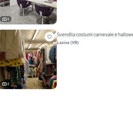
6
Svendita costumi carnevale e hallowe
Lazise
(
VR
)
6