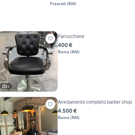
Frascati
(
RM
)
Parrucchiere
400 €
Roma
(
RM
)
6
Arredamento completo barber shop
4.500 €
Roma
(
RM
)