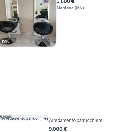
1.600 €
Mantova
(
MN
)
6
6
Arredamento parrucchiere
9.000 €