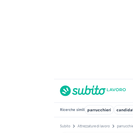
parrucchieri
candidat
Ricerche
simili
Subito
Attrezzature di lavoro
parrucchi