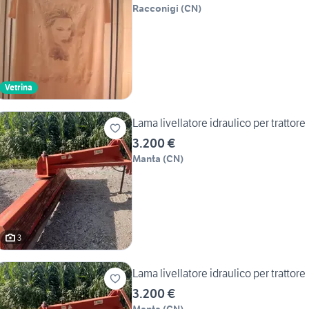
Racconigi
(
CN
)
Vetrina
Lama livellatore idraulico per trattore
3.200 €
Manta
(
CN
)
3
Lama livellatore idraulico per trattore
3.200 €