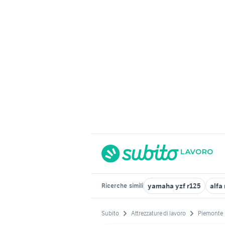
yamaha yzf r125
alfa
Ricerche
simili
Subito
Attrezzature di lavoro
Piemonte