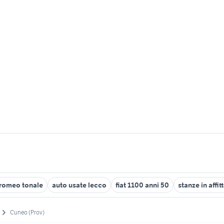
 romeo tonale
auto usate lecco
fiat 1100 anni 50
stanze in affit
Cuneo (Prov)