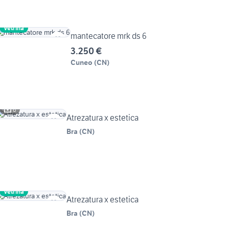
Vetrina
mantecatore mrk ds 6
3.250 €
Cuneo
(
CN
)
6
Atrezatura x estetica
Bra
(
CN
)
Vetrina
Atrezatura x estetica
Bra
(
CN
)