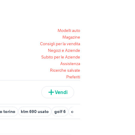
Modelli auto
Magazine
Consigli per la vendita
Negozi e Aziende
Subito per le Aziende
Assistenza
Ricerche salvate
Preferiti
Vendi
to torino
ktm 690 usato
golf 6
offerte lavoro san severo
veic