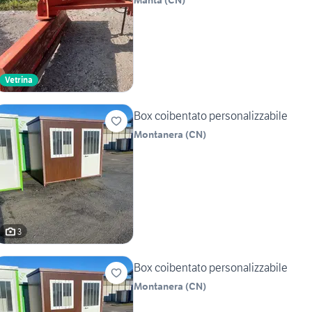
Manta
(
CN
)
Vetrina
Box coibentato personalizzabile
Montanera
(
CN
)
3
Box coibentato personalizzabile
Montanera
(
CN
)