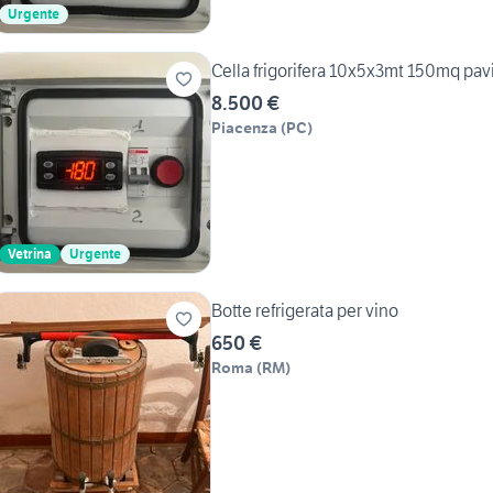
Urgente
Cella frigorifera 10x5x3mt 150mq p
8.500 €
Piacenza
(
PC
)
Vetrina
Urgente
Botte refrigerata per vino
650 €
Roma
(
RM
)