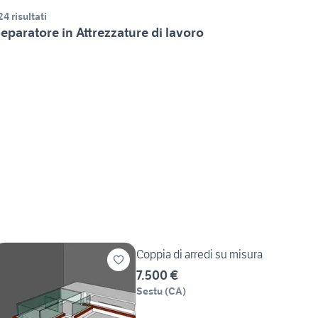
24 risultati
eparatore in Attrezzature di lavoro
Coppia di arredi su misura
7.500 €
Sestu
(
CA
)