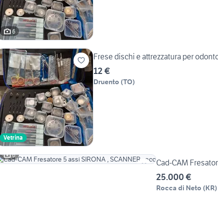
6
Frese dischi e attrezzatura per odont
12 €
Druento
(
TO
)
Vetrina
6
Cad-CAM Fresator
25.000 €
Rocca di Neto
(
KR
)