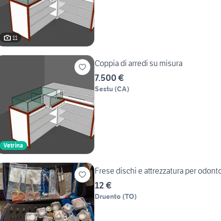
11
Coppia di arredi su misura
7.500 €
Sestu
(
CA
)
Vetrina
Frese dischi e attrezzatura per odont
12 €
Druento
(
TO
)