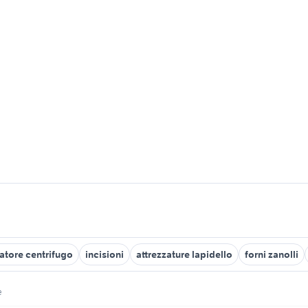
atore centrifugo
incisioni
attrezzature lapidello
forni zanolli
e