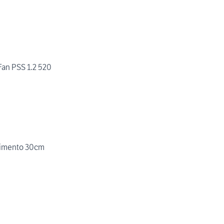
Fan PSS 1.2 520
avimento 30cm