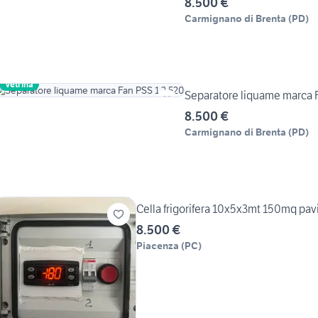
8.500 €
Carmignano di Brenta
(
PD
)
Vetrina
Separatore liquame marca 
8.500 €
Carmignano di Brenta
(
PD
)
Cella frigorifera 10x5x3mt 150mq p
8.500 €
Piacenza
(
PC
)