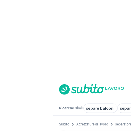
separe balconi
separ
Ricerche
simili
Subito
Attrezzature di lavoro
separator