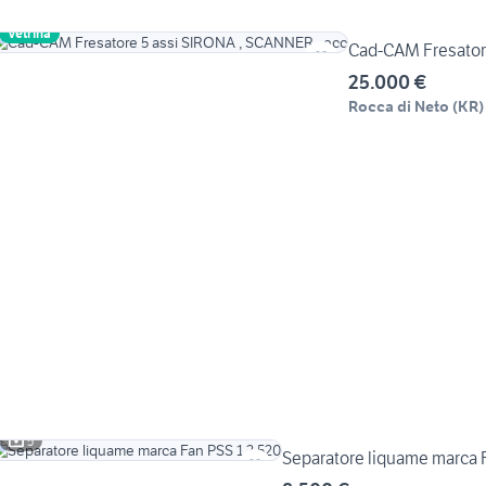
Vetrina
Cad-CAM Fresator
25.000 €
Rocca di Neto
(
KR
)
5
Separatore liquame marca 