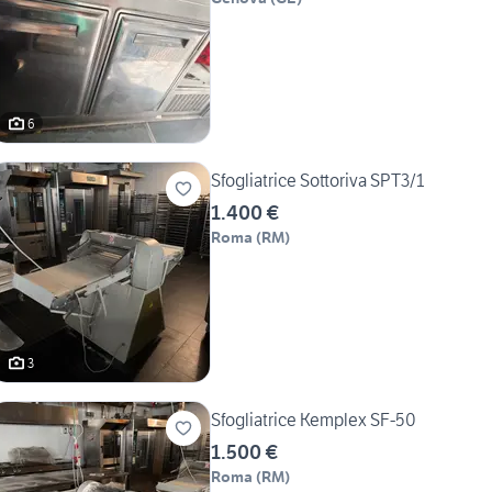
6
Sfogliatrice Sottoriva SPT3/1
1.400 €
Roma
(
RM
)
3
Sfogliatrice Kemplex SF-50
1.500 €
Roma
(
RM
)