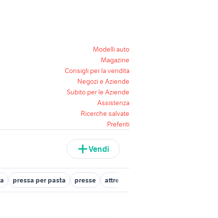
Modelli auto
Magazine
Consigli per la vendita
Negozi e Aziende
Subito per le Aziende
Assistenza
Ricerche salvate
Preferiti
Vendi
ta
pressa per pasta
presse
attrezzature pizzeria Sardegna
fo