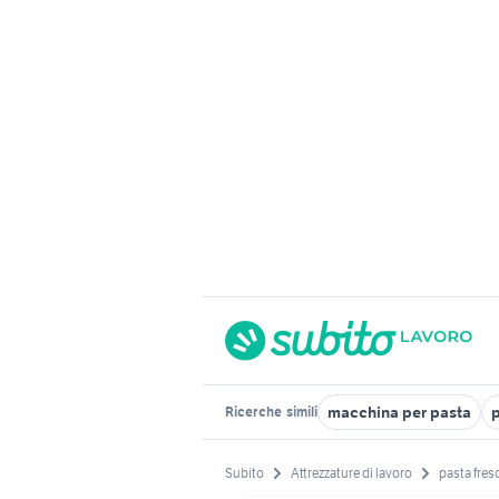
macchina per pasta
Ricerche
simili
Subito
Attrezzature di lavoro
pasta fres