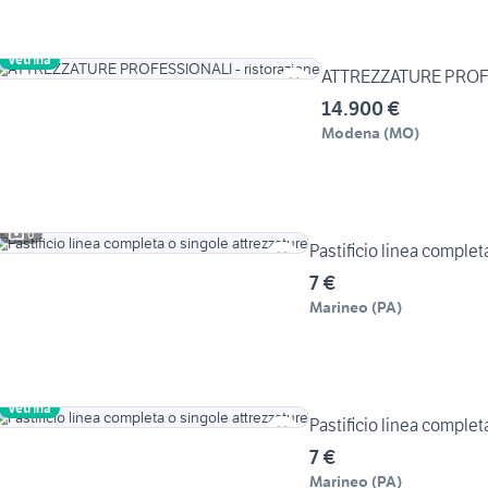
Vetrina
ATTREZZATURE PROFES
14.900 €
Modena
(
MO
)
6
Pastificio linea complet
7 €
Marineo
(
PA
)
Vetrina
Pastificio linea complet
7 €
Marineo
(
PA
)