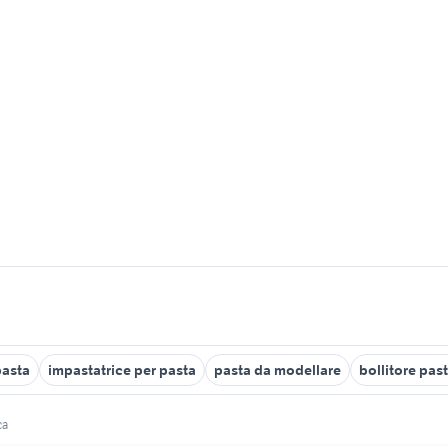
pasta
impastatrice per pasta
pasta da modellare
bollitore pas
ca