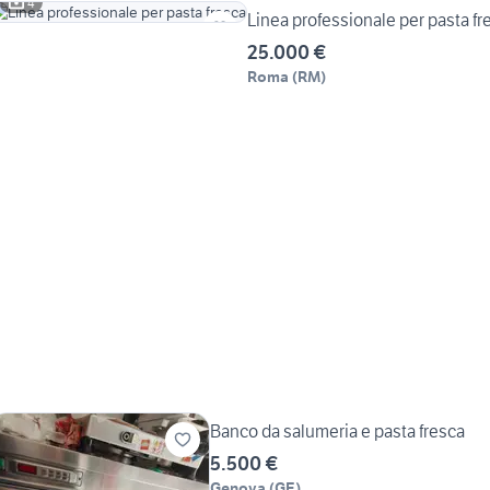
4
Linea professionale per pasta fr
25.000 €
Roma
(
RM
)
Banco da salumeria e pasta fresca
5.500 €
Genova
(
GE
)