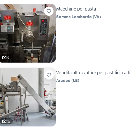
Macchine per pasta
Somma Lombardo
(
VA
)
6
Vendita attrezzature per pastificio art
Aradeo
(
LE
)
12