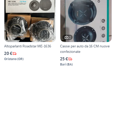
2
Altoparlanti Roadstar ME-1636
Casse per auto da 16 CM nuove
confezionate
20 €
25 €
Oristano
(
OR
)
Bari
(
BA
)