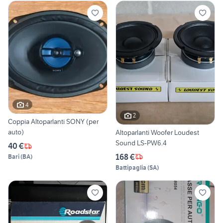
4
2
Coppia Altoparlanti SONY (per
auto)
Altoparlanti Woofer Loudest
Sound LS-PW6.4
40 €
168 €
Bari
(
BA
)
Battipaglia
(
SA
)