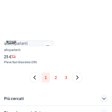
6
altoparlanti
25 €
Pieve San Giacomo
(
CR
)
1
2
3
Più cercati
Correlati
Richerche simili
Suggerimenti