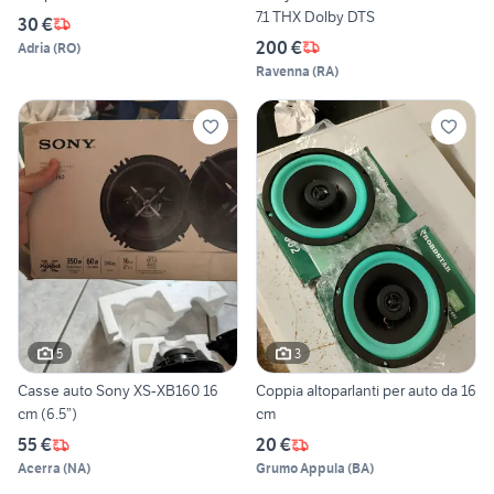
7.1 THX Dolby DTS
30 €
200 €
Adria
(
RO
)
Ravenna
(
RA
)
5
3
Casse auto Sony XS-XB160 16
Coppia altoparlanti per auto da 16
cm (6.5”)
cm
55 €
20 €
Acerra
(
NA
)
Grumo Appula
(
BA
)