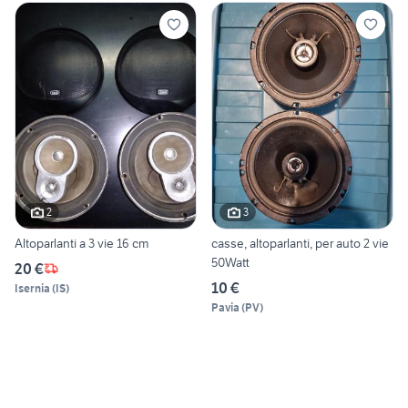
2
3
Altoparlanti a 3 vie 16 cm
casse, altoparlanti, per auto 2 vie
50Watt
20 €
10 €
Isernia
(
IS
)
Pavia
(
PV
)