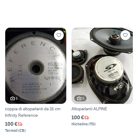
6
5
coppia di altoparlanti da 16 cm
Altoparlanti ALPINE
Infinity Reference
100 €
100 €
Nichelino
(
TO
)
Termoli
(
CB
)