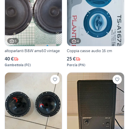
6
4
altoparlanti B&W ams60 vintage
Coppia casse audio 16 cm
40 €
25 €
Gambettola
(
FC
)
Porcia
(
PN
)