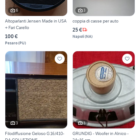
6
3
Altoparlanti Jensen Made in USA
coppia di casse per auto
+ Fari Carello
25 €
100 €
Napoli
(
NA
)
Pesaro
(
PU
)
3
3
Filodiffusione Geloso G.16/410-
GRUNDIG - Woofer in Alnico -