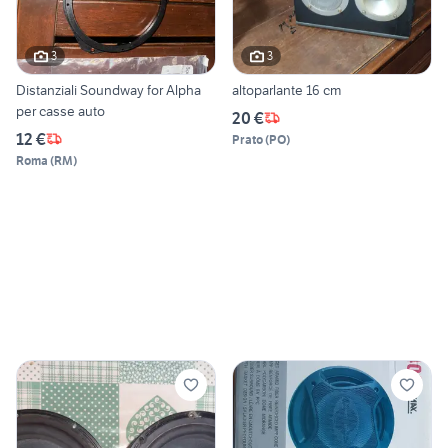
3
3
Distanziali Soundway for Alpha
altoparlante 16 cm
per casse auto
20 €
12 €
Prato
(
PO
)
Roma
(
RM
)