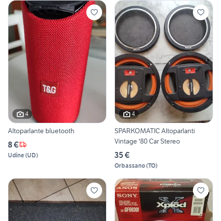
4
4
Altoparlante bluetooth
SPARKOMATIC Altoparlanti
Vintage '80 Car Stereo
8 €
35 €
Udine
(
UD
)
Orbassano
(
TO
)