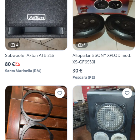
4
6
Subwoofer Axton ATB 216
Altoparlanti SONY XPLOD mod.
XS-GF6930I
80 €
30 €
Santa Marinella
(
RM
)
Pescara
(
PE
)