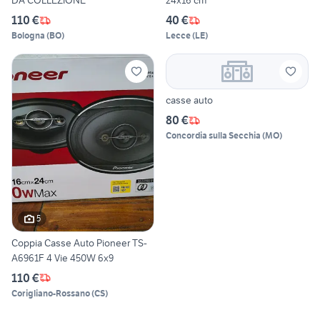
DA COLLEZIONE
24x16 cm
110 €
40 €
Bologna
(
BO
)
Lecce
(
LE
)
casse auto
80 €
Concordia sulla Secchia
(
MO
)
5
Coppia Casse Auto Pioneer TS-
A6961F 4 Vie 450W 6x9
110 €
Corigliano-Rossano
(
CS
)