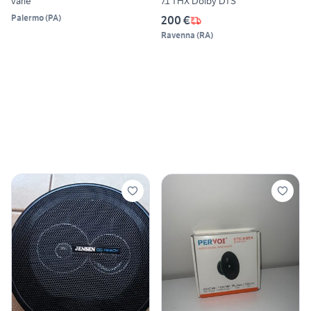
varie
7.1 THX Dolby DTS
Palermo
(
PA
)
200 €
Ravenna
(
RA
)