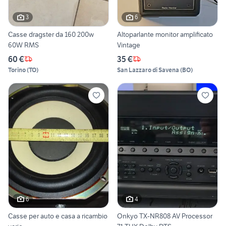
3
6
Casse dragster da 160 200w
Altoparlante monitor amplificato
60W RMS
Vintage
60 €
35 €
Torino
(
TO
)
San Lazzaro di Savena
(
BO
)
6
4
Casse per auto e casa a ricambio
Onkyo TX-NR808 AV Processor