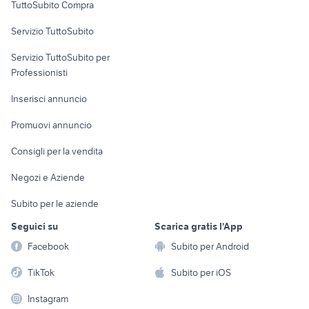
TuttoSubito Compra
commerciali
Servizio TuttoSubito
elettronica
per la casa e la
sports e hobby
Servizio TuttoSubito per
persona
Informatica
Animali
Professionisti
Arredamento e
Console e
Accessori per
Casalinghi
Inserisci annuncio
Videogiochi
animali
Elettrodomestici
Promuovi annuncio
Audio/Video
Musica e Film
Giardino e Fai da te
Consigli per la vendita
Fotografia
Libri e Riviste
Abbigliamento e
Negozi e Aziende
Telefonia
Strumenti Musicali
Accessori
Subito per le aziende
Sports
Tutto per i bambini
Seguici su
Scarica gratis l'App
Biciclette
Facebook
Subito per Android
Collezionismo
TikTok
Subito per iOS
Instagram