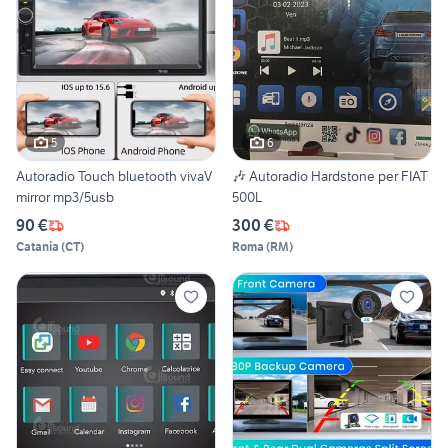
5
6
Autoradio Touch bluetooth vivaV
🎶 Autoradio Hardstone per FIAT
mirror mp3/5usb
500L
90 €
300 €
Catania
(
CT
)
Roma
(
RM
)