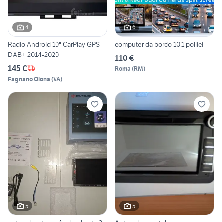
4
6
Radio Android 10" CarPlay GPS
computer da bordo 10.1 pollici
DAB+ 2014-2020
110 €
145 €
Roma
(
RM
)
Fagnano Olona
(
VA
)
5
5