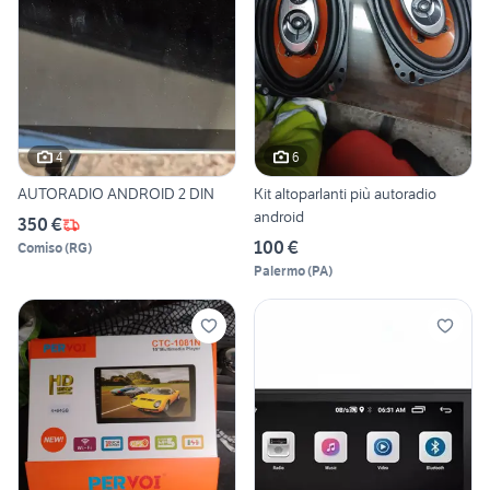
4
6
AUTORADIO ANDROID 2 DIN
Kit altoparlanti più autoradio
android
350 €
100 €
Comiso
(
RG
)
Palermo
(
PA
)