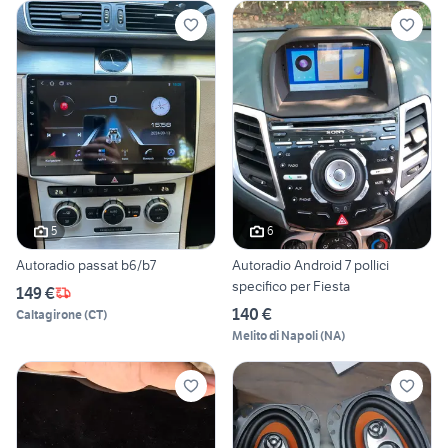
5
6
Autoradio passat b6/b7
Autoradio Android 7 pollici
specifico per Fiesta
149 €
140 €
Caltagirone
(
CT
)
Melito di Napoli
(
NA
)