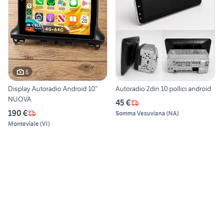
6
Display Autoradio Android 10”
Autoradio 2din 10 pollici android
NUOVA
45 €
190 €
Somma Vesuviana
(
NA
)
Monteviale
(
VI
)