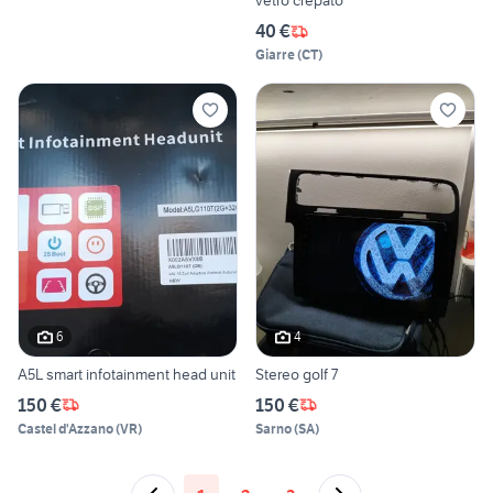
vetro crepato
40 €
Giarre
(
CT
)
6
4
A5L smart infotainment head unit
Stereo golf 7
150 €
150 €
Castel d'Azzano
(
VR
)
Sarno
(
SA
)