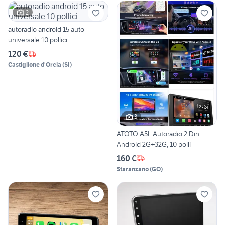
2
autoradio android 15 auto
universale 10 pollici
120 €
Castiglione d'Orcia
(
SI
)
3
ATOTO A5L Autoradio 2 Din
Android 2G+32G, 10 polli
160 €
Staranzano
(
GO
)