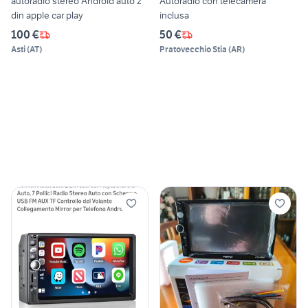
autoradio stereo Android auto 2
Autoradio con telecamera
din apple car play
inclusa
100 €
50 €
Asti
(
AT
)
Pratovecchio Stia
(
AR
)