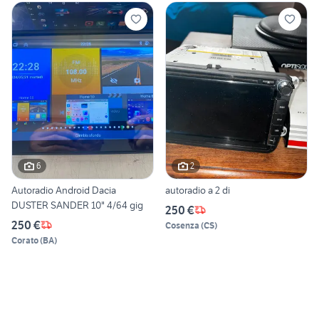
6
2
Autoradio Android Dacia
autoradio a 2 di
DUSTER SANDER 10" 4/64 gig
250 €
250 €
Cosenza
(
CS
)
Corato
(
BA
)