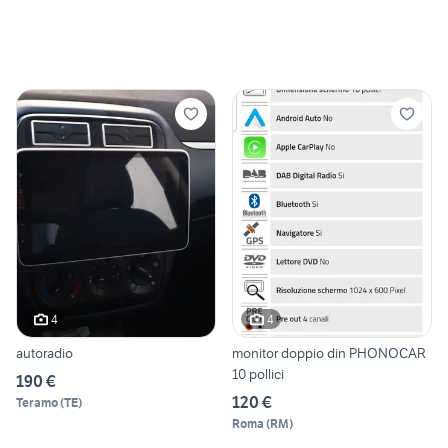
4
4
autoradio
monitor doppio din PHONOCAR
10 pollici
190 €
120 €
Teramo
(
TE
)
Roma
(
RM
)