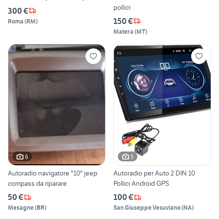
pollici
300 €
150 €
Roma
(
RM
)
Matera
(
MT
)
6
5
Autoradio navigatore "10" jeep
Autoradio per Auto 2 DIN 10
compass da riparare
Pollici Android GPS
50 €
100 €
Mesagne
(
BR
)
San Giuseppe Vesuviano
(
NA
)