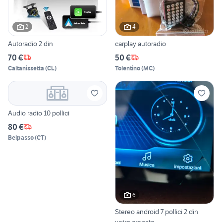
2
4
Autoradio 2 din
carplay autoradio
70 €
50 €
Caltanissetta
(
CL
)
Tolentino
(
MC
)
Audio radio 10 pollici
80 €
Belpasso
(
CT
)
6
Stereo android 7 pollici 2 din