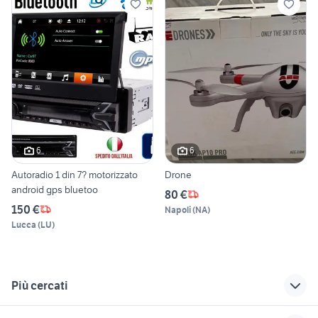
6
6
Autoradio 1 din 7? motorizzato
Drone
android gps bluetoo
80 €
150 €
Napoli
(
NA
)
Lucca
(
LU
)
Più cercati
Correlati
Richerche simili
Suggerimenti