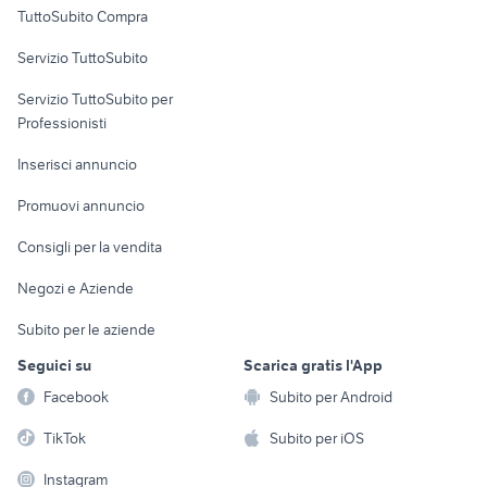
TuttoSubito Compra
commerciali
Servizio TuttoSubito
elettronica
per la casa e la
sports e hobby
Servizio TuttoSubito per
persona
Informatica
Animali
Professionisti
Arredamento e
Console e
Accessori per
Casalinghi
Inserisci annuncio
Videogiochi
animali
Elettrodomestici
Promuovi annuncio
Audio/Video
Musica e Film
Giardino e Fai da te
Consigli per la vendita
Fotografia
Libri e Riviste
Abbigliamento e
Negozi e Aziende
Telefonia
Strumenti Musicali
Accessori
Subito per le aziende
Sports
Tutto per i bambini
Seguici su
Scarica gratis l'App
Biciclette
Facebook
Subito per Android
Collezionismo
TikTok
Subito per iOS
Instagram