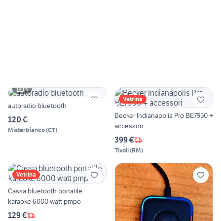
6
Vetrina
autoradio bluetooth
Becker Indianapolis Pro BE7950 +
120 €
accessori
Misterbianco
(
CT
)
399 €
Tivoli
(
RM
)
Vetrina
Cassa bluetooth portatile
karaoke 6000 watt pmpo
129 €