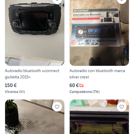
Autoradio bluetooth uconnect
Autoradio con bluetooth marca
giulietta 2015>
silver crest
150 €
60 €
Vicenza
(
VI
)
Campodenno
(
TN
)