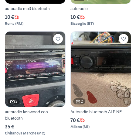
autoradio mp3 bluetooth
autoradio
10 €
10 €
Roma
(
RM
)
Bisceglie
(
BT
)
2
2
autoradio kenwood con
Autoradio bluetooth ALPINE
bluetooth
70 €
35 €
Milano
(
MI
)
Civitanova Marche
(
MC
)