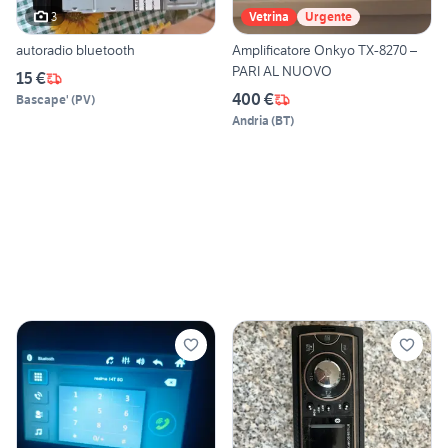
3
Vetrina
Urgente
autoradio bluetooth
Amplificatore Onkyo TX-8270 –
PARI AL NUOVO
15 €
400 €
Bascape'
(
PV
)
Andria
(
BT
)