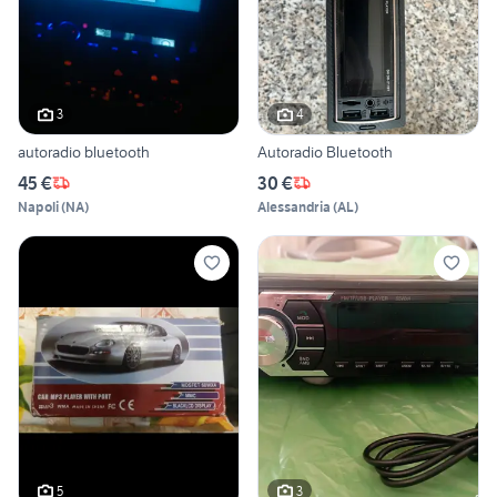
3
4
autoradio bluetooth
Autoradio Bluetooth
45 €
30 €
Napoli
(
NA
)
Alessandria
(
AL
)
5
3