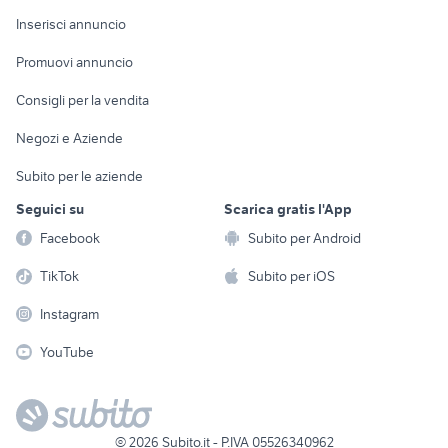
Arredamento e
Console e
Accessori per
Casalinghi
Inserisci annuncio
Videogiochi
animali
Elettrodomestici
Promuovi annuncio
Audio/Video
Musica e Film
Giardino e Fai da te
Consigli per la vendita
Fotografia
Libri e Riviste
Abbigliamento e
Negozi e Aziende
Telefonia
Strumenti Musicali
Accessori
Subito per le aziende
Sports
Tutto per i bambini
Seguici su
Scarica gratis l'App
Biciclette
Facebook
Subito per Android
Collezionismo
TikTok
Subito per iOS
Instagram
YouTube
©
2026
Subito.it - P.IVA 05526340962