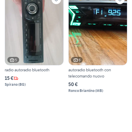
5
6
radio autoradio bluetooth
autoradio bluetooth con
telecomando nuovo
15 €
50 €
Spirano
(
BG
)
Ronco Briantino
(
MB
)