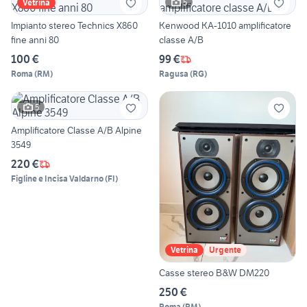
5
Vetrina
Impianto stereo Technics X860
Kenwood KA-1010 amplificatore
fine anni 80
classe A/B
100 €
99 €
Roma
(
RM
)
Ragusa
(
RG
)
5
Amplificatore Classe A/B Alpine
3549
220 €
Figline e Incisa Valdarno
(
FI
)
Vetrina
Urgente
Casse stereo B&W DM220
250 €
Roma
(
RM
)