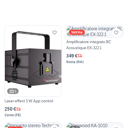
Vetrina
Amplificatore integrato BC
Acoustique EX-322.1
349 €
Roma
(
RM
)
6
Laser effect 3 W App control
250 €
Cento
(
FE
)