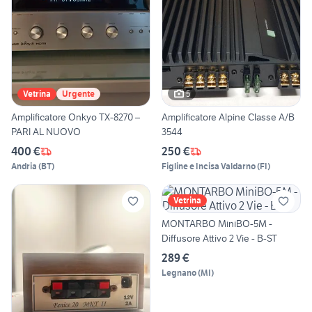
5
Vetrina
Urgente
Amplificatore Onkyo TX-8270 –
Amplificatore Alpine Classe A/B
PARI AL NUOVO
3544
400 €
250 €
Andria
(
BT
)
Figline e Incisa Valdarno
(
FI
)
Vetrina
MONTARBO MiniBO-5M -
Diffusore Attivo 2 Vie - B-ST
289 €
Legnano
(
MI
)