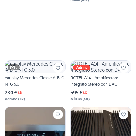
5
Vetrina
car play Mercedes Classe A-B-C
ROTEL A14 - Amplificatore
NTG 5.0
Integrato Stereo con DAC
230 €
595 €
Porano
(
TR
)
Milano
(
MI
)