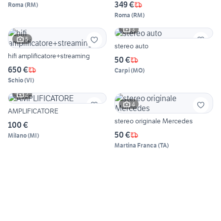
349 €
Roma
(
RM
)
Roma
(
RM
)
3
5
stereo auto
hifi amplificatore+streaming
50 €
650 €
Carpi
(
MO
)
Schio
(
VI
)
2
4
AMPLIFICATORE
stereo originale Mercedes
100 €
50 €
Milano
(
MI
)
Martina Franca
(
TA
)