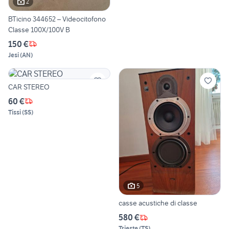
2
BTicino 344652 – Videocitofono
Classe 100X/100V B
150 €
Jesi
(
AN
)
CAR STEREO
60 €
Tissi
(
SS
)
5
casse acustiche di classe
580 €
Trieste
(
TS
)