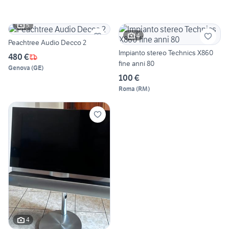
5
4
Peachtree Audio Decco 2
Impianto stereo Technics X860
480 €
fine anni 80
Genova
(
GE
)
100 €
Roma
(
RM
)
4