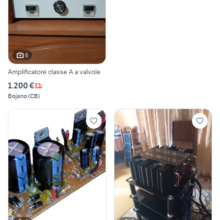
6
Amplificatore classe A a valvole
1.200 €
Bojano
(
CB
)