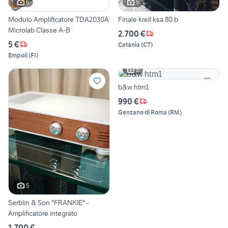
6
5
Modulo Amplificatore TDA2030A
Finale krell ksa 80 b
Microlab Classe A-B
2.700 €
5 €
Catania
(
CT
)
Empoli
(
FI
)
5
b&w htm1
990 €
Genzano di Roma
(
RM
)
5
Serblin & Son "FRANKIE" -
Amplificatore integrato
1.700 €