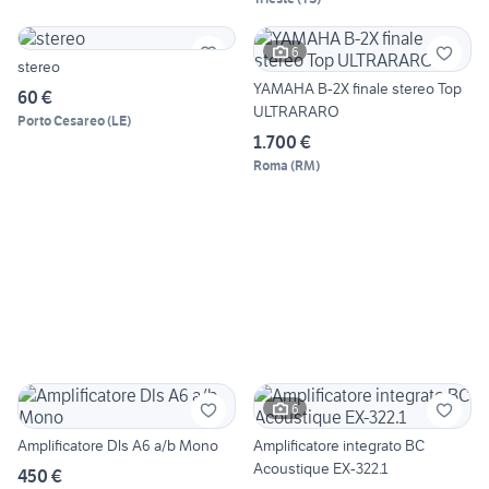
6
stereo
YAMAHA B-2X finale stereo Top
60 €
ULTRARARO
Porto Cesareo
(
LE
)
1.700 €
Roma
(
RM
)
6
Amplificatore Dls A6 a/b Mono
Amplificatore integrato BC
Acoustique EX-322.1
450 €