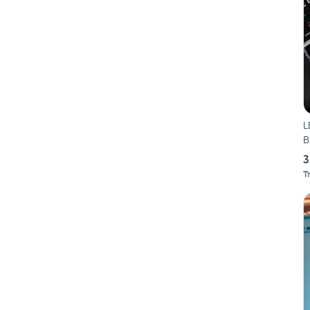
L
B
3
T