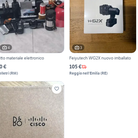
4
3
otto materiale elettronico
Feiyutech WG2X nuovo imballato
0 €
105 €
lletri
(
RM
)
Reggio nell'Emilia
(
RE
)