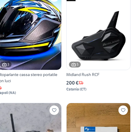
3
5
ltoparlante cassa stereo portatile
Midland Rush RCF
on luci
200 €
Catania
(
CT
)
apoli
(
NA
)