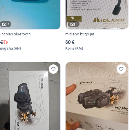
3
2
uricolari bluetooth
midland bt go jet
 €
60 €
enigallia
(
AN
)
Roma
(
RM
)