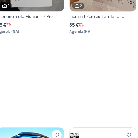
2
2
nterfono moto Moman H2 Pro
moman h2pro cuffie interfono
5 €
85 €
gerola
(
NA
)
Agerola
(
NA
)