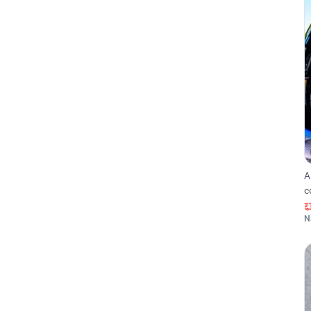
A
c
N