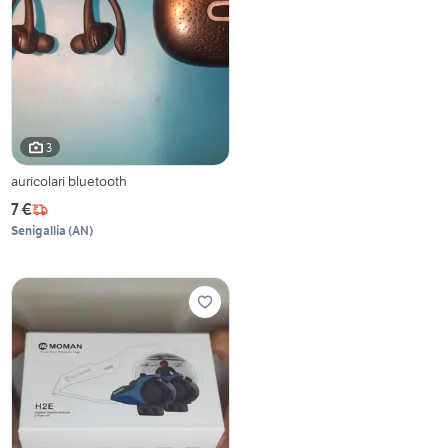
3
auricolari bluetooth
7 €
Senigallia
(
AN
)