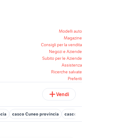
Modelli auto
Magazine
Consigli per la vendita
Negozi e Aziende
Subito per le Aziende
Assistenza
Ricerche salvate
Preferiti
Vendi
ncia
casco Cuneo provincia
casco frecce tricolore
moto sport