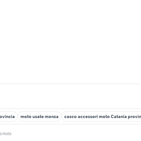
rovincia
moto usate monza
casco accessori moto Catania provi
co moto