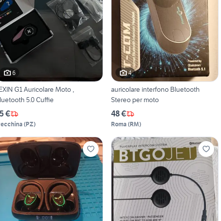
6
4
EXIN G1 Auricolare Moto ,
auricolare interfono Bluetooth
luetooth 5.0 Cuffie
Stereo per moto
5 €
48 €
recchina
(
PZ
)
Roma
(
RM
)