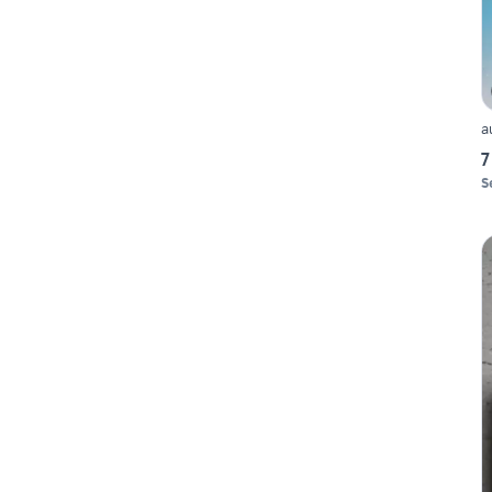
a
7
S