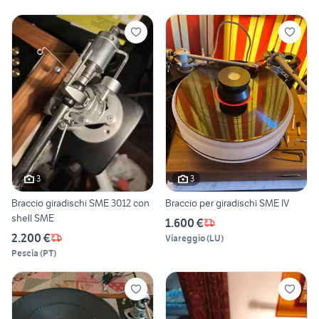
3
3
Braccio giradischi SME 3012 con
Braccio per giradischi SME IV
shell SME
1.600 €
2.200 €
Viareggio
(
LU
)
Pescia
(
PT
)