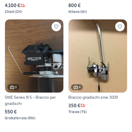
4.100 €
800 €
Chieti
(
CH
)
Milano
(
MI
)
6
4
SME Series III S – Braccio per
Braccio giradischi sme 3009
giradischi
350 €
550 €
Trieste
(
TS
)
Grottaferrata
(
RM
)