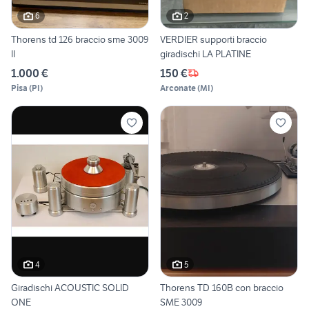
6
2
Thorens td 126 braccio sme 3009
VERDIER supporti braccio
II
giradischi LA PLATINE
1.000 €
150 €
Pisa
(
PI
)
Arconate
(
MI
)
4
5
Giradischi ACOUSTIC SOLID
Thorens TD 160B con braccio
ONE
SME 3009