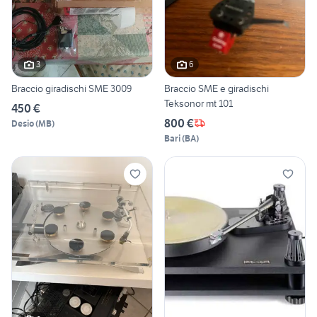
3
6
Braccio giradischi SME 3009
Braccio SME e giradischi
Teksonor mt 101
450 €
800 €
Desio
(
MB
)
Bari
(
BA
)