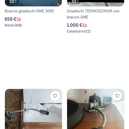
3
3
Braccio giradischi SME 3009
Giradischi TEKNOSONOR con
braccio SME
650 €
1.000 €
Desio
(
MB
)
Catanzaro
(
CZ
)