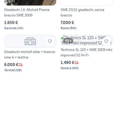
6
Giradischi J.A. Michell Prisma
SME 20/12 giradischi, senza
braccio SME 3009
braccio
1.650 €
7.000 €
Gavirate
(
VA
)
Roma
(
RM
)
6
Technics SL 120 + SME 3009 mkii
Giradischi michell orbe + braccio
improved S2 Hi-Fi
sme 4 + testina
1.490 €
6.000 €
Novara
(
NO
)
Termoli
(
CB
)