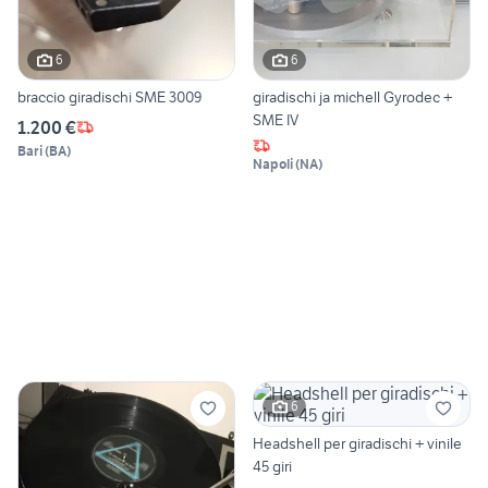
6
6
braccio giradischi SME 3009
giradischi ja michell Gyrodec +
SME IV
1.200 €
Bari
(
BA
)
Napoli
(
NA
)
6
Headshell per giradischi + vinile
45 giri