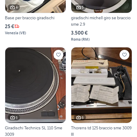
4
5
Base per braccio giradischi
giradischi michell giro se braccio
sme 2.9
25 €
3.500 €
Venezia
(
VE
)
Roma
(
RM
)
6
6
Giradischi Technics SL 110 Sme
Thorens td 125 braccio sme 3009
3009
III