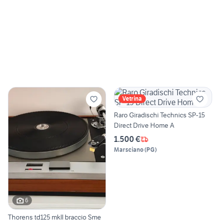
Vetrina
Raro Giradischi Technics SP-15
Direct Drive Home A
1.500 €
Marsciano
(
PG
)
6
Thorens td125 mkII braccio Sme