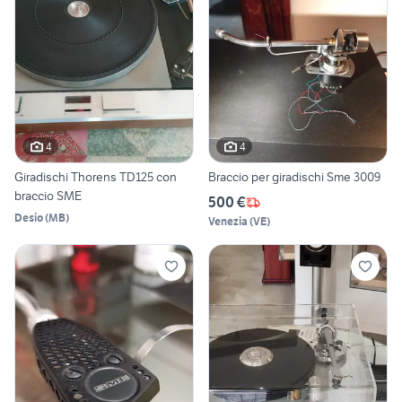
4
4
Giradischi Thorens TD125 con
Braccio per giradischi Sme 3009
braccio SME
500 €
Desio
(
MB
)
Venezia
(
VE
)