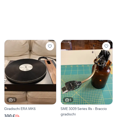
5
6
Giradischi ERA MK6
SME 3009 Series IIIs - Braccio
giradischi
300 €