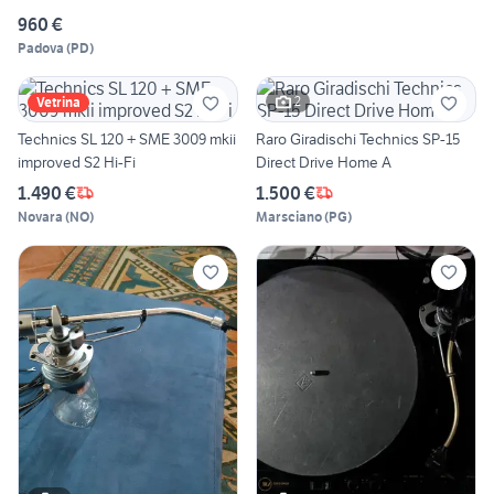
960 €
Padova
(
PD
)
2
Vetrina
Technics SL 120 + SME 3009 mkii
Raro Giradischi Technics SP-15
improved S2 Hi-Fi
Direct Drive Home A
1.490 €
1.500 €
Novara
(
NO
)
Marsciano
(
PG
)