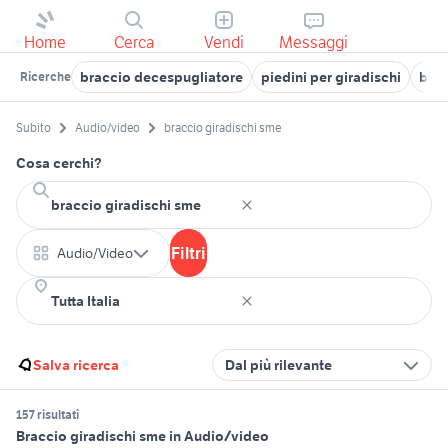
Home
Cerca
Vendi
Messaggi
braccio decespugliatore
piedini per giradischi
brac
Ricerche
Subito
Audio/video
braccio giradischi sme
Cosa cerchi?
Filtri
Audio/Video
Salva ricerca
Dal più rilevante
157 risultati
Braccio giradischi sme in Audio/video