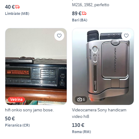
M216, 1982, perfetto
40 €
89 €
Limbiate
(
MB
)
Bari
(
BA
)
6
Vetrina
hifi onkio sony jamo bose.
Videocamera Sony handicam
video hi8
50 €
130 €
Pieranica
(
CR
)
Roma
(
RM
)