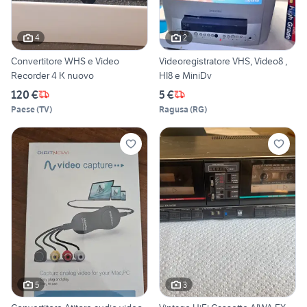
4
2
Convertitore WHS e Video
Videoregistratore VHS, Video8 ,
Recorder 4 K nuovo
HI8 e MiniDv
120 €
5 €
Paese
(
TV
)
Ragusa
(
RG
)
5
3