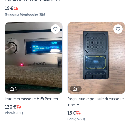
Dazzle Digital Video Creator 120
19 €
Guidonia Montecelio
(
RM
)
3
4
lettore di cassette HiFi Pioneer
Registratore portatile di cassette
Inno-Hit
120 €
15 €
Pistoia
(
PT
)
Lonigo
(
VI
)