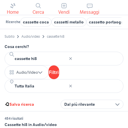
Home
Cerca
Vendi
Messaggi
cassette coca
cassetti metallo
cassetto portaogget
Ricerche
Subito
Audio/video
cassette hi8
Cosa cerchi?
Filtri
Audio/Video
Salva ricerca
Dal più rilevante
454 risultati
Cassette hi8 in Audio/video