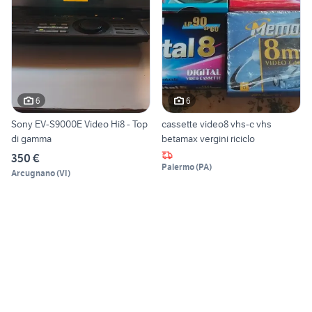
6
6
Sony EV-S9000E Video Hi8 - Top
cassette video8 vhs-c vhs
di gamma
betamax vergini riciclo
350 €
Palermo
(
PA
)
Arcugnano
(
VI
)