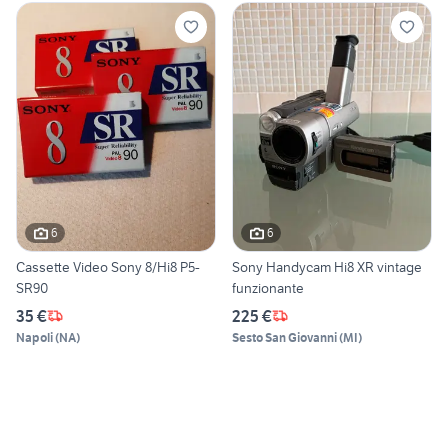
6
6
Cassette Video Sony 8/Hi8 P5-
Sony Handycam Hi8 XR vintage
SR90
funzionante
35 €
225 €
Napoli
(
NA
)
Sesto San Giovanni
(
MI
)