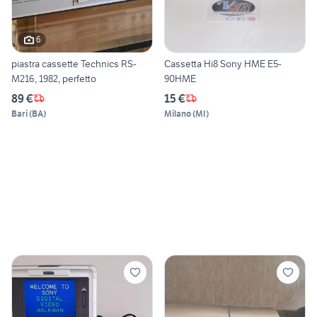
6
piastra cassette Technics RS-
Cassetta Hi8 Sony HME E5-
M216, 1982, perfetto
90HME
89 €
15 €
Bari
(
BA
)
Milano
(
MI
)