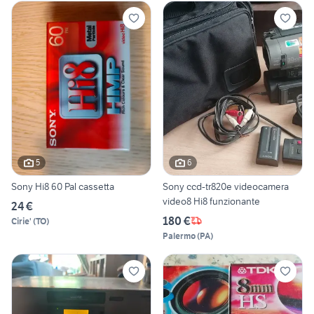
5
6
Sony Hi8 60 Pal cassetta
Sony ccd-tr820e videocamera
video8 Hi8 funzionante
24 €
180 €
Cirie'
(
TO
)
Palermo
(
PA
)