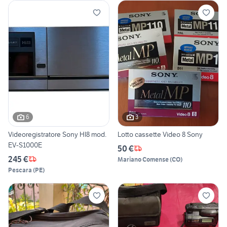
6
3
Videoregistratore Sony HI8 mod.
Lotto cassette Video 8 Sony
EV-S1000E
50 €
245 €
Mariano Comense
(
CO
)
Pescara
(
PE
)