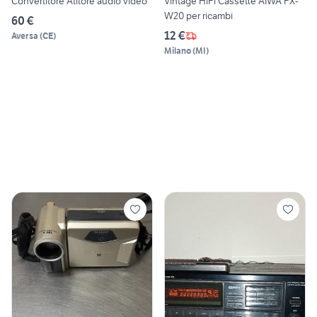
Convertitore Atitore audio video
Vintage HiFi Cassette AIWA FX-
W20 per ricambi
60 €
12 €
Aversa
(
CE
)
Milano
(
MI
)