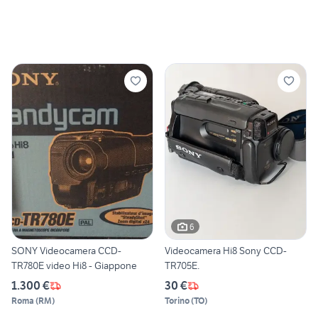
6
SONY Videocamera CCD-
Videocamera Hi8 Sony CCD-
TR780E video Hi8 - Giappone
TR705E.
1.300 €
30 €
Roma
(
RM
)
Torino
(
TO
)