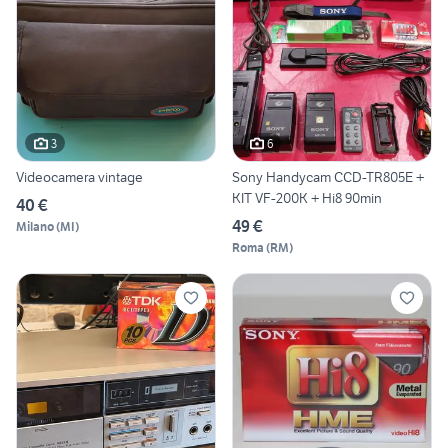
3
6
Videocamera vintage
Sony Handycam CCD-TR805E +
KIT VF-200K + Hi8 90min
40 €
49 €
Milano
(
MI
)
Roma
(
RM
)