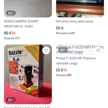
6
6
VIDEOCAMERA SHARP
hifi onkio sony jamo bose.
VIEWCAM VL- A10H
50 €
90 €
Pieranica
(
CR
)
Catania
(
CT
)
5
Philips F-6133 HIFI Piastra a
cassette Leggi
15 €
Fasano
(
BR
)
6