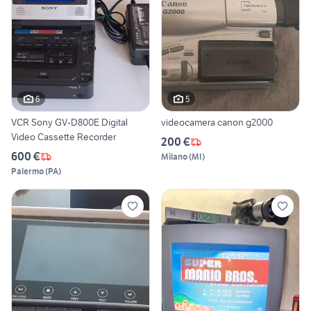
6
5
VCR Sony GV-D800E Digital
videocamera canon g2000
Video Cassette Recorder
200 €
600 €
Milano
(
MI
)
Palermo
(
PA
)