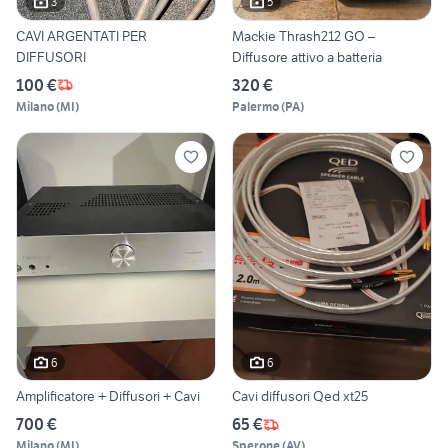
3
5
CAVI ARGENTATI PER
Mackie Thrash212 GO –
DIFFUSORI
Diffusore attivo a batteria
100 €
320 €
Milano
(
MI
)
Palermo
(
PA
)
6
6
Amplificatore + Diffusori + Cavi
Cavi diffusori Qed xt25
700 €
65 €
Milano
(
MI
)
Sperone
(
AV
)