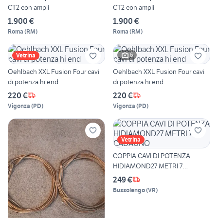
CT2 con ampli
CT2 con ampli
1.900 €
1.900 €
Roma
(
RM
)
Roma
(
RM
)
6
Vetrina
Oehlbach XXL Fusion Four cavi
Oehlbach XXL Fusion Four cavi
di potenza hi end
di potenza hi end
220 €
220 €
Vigonza
(
PD
)
Vigonza
(
PD
)
Vetrina
COPPIA CAVI DI POTENZA
HIDIAMOND27 METRI 7
CADAUNO
249 €
Bussolengo
(
VR
)