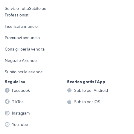
elettronica
per la casa e la
sports e hobby
Servizio TuttoSubito per
persona
Informatica
Animali
Professionisti
Arredamento e
Console e
Accessori per
Casalinghi
Inserisci annuncio
Videogiochi
animali
Elettrodomestici
Promuovi annuncio
Audio/Video
Musica e Film
Giardino e Fai da te
Consigli per la vendita
Fotografia
Libri e Riviste
Abbigliamento e
Negozi e Aziende
Telefonia
Strumenti Musicali
Accessori
Subito per le aziende
Sports
Tutto per i bambini
Seguici su
Scarica gratis l'App
Biciclette
Facebook
Subito per Android
Collezionismo
TikTok
Subito per iOS
Instagram
YouTube