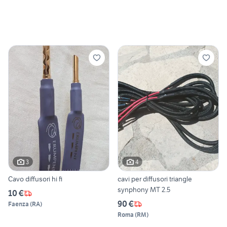
3
4
Cavo diffusori hi fi
cavi per diffusori triangle
synphony MT 2.5
10 €
90 €
Faenza
(
RA
)
Roma
(
RM
)