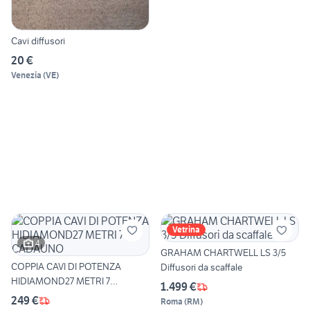
Cavi diffusori
20 €
Venezia
(
VE
)
Vetrina
4
GRAHAM CHARTWELL LS 3/5
COPPIA CAVI DI POTENZA
Diffusori da scaffale
HIDIAMOND27 METRI 7
1.499 €
CADAUNO
249 €
Roma
(
RM
)