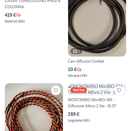
CASSA TURBOSOUND IP500 A
COLONNA
419 €
Salerno
(
SA
)
2
Cavi diffusori Cordial
10 €
Verona
(
VR
)
Vetrina
MONTARBO MiniBO-5M -
Diffusore Attivo 2 Vie - B-ST
289 €
Legnano
(
MI
)