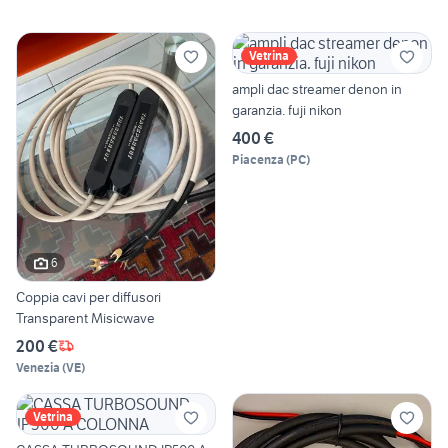
Vetrina
ampli dac streamer denon in
garanzia. fuji nikon
400 €
Piacenza
(
PC
)
6
Coppia cavi per diffusori
Transparent Misicwave
200 €
Venezia
(
VE
)
Vetrina