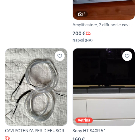
3
Amplificatore, 2 diffusori e cavi
200 €
Napoli
(
NA
)
Vetrina
CAVI POTENZA PER DIFFUSORI
Sony HT S40R 5.1
160 €