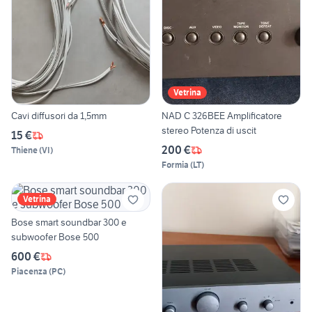
Vetrina
Cavi diffusori da 1,5mm
NAD C 326BEE Amplificatore
stereo Potenza di uscit
15 €
200 €
Thiene
(
VI
)
Formia
(
LT
)
Vetrina
Bose smart soundbar 300 e
subwoofer Bose 500
600 €
Piacenza
(
PC
)