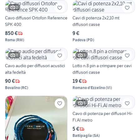
2
Cavo diffusori Ortofon Reference
Cavi di potenza 2x2,10 mt
SPK 400
diffusori casse
850 €
9 €
Roma
(
RM
)
Padova
(
PD
)
3
3
Cavo audio per diffusori acustici
Lotto n.8 pin a crimpare per cavi
alta fedeltà
diffusori casse
90 €
19 €
Bovalino
(
RC
)
Romano d'Ezzelino
(
VI
)
5
Cavo di potenza per diffusori Hi-
Fi.Al metro
5 €
Battipaglia
(
SA
)