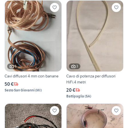
6
3
Cavi diffusori 4 mm con banane
Cavo di potenza per diffusori
HiFi.4 metri
50 €
20 €
Sesto San Giovanni
(
MI
)
Battipaglia
(
SA
)