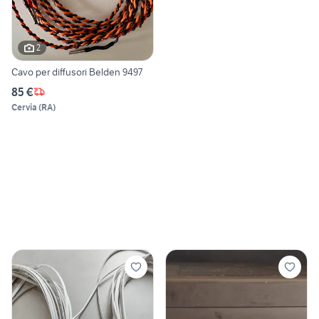
2
Cavo per diffusori Belden 9497
85 €
Cervia
(
RA
)