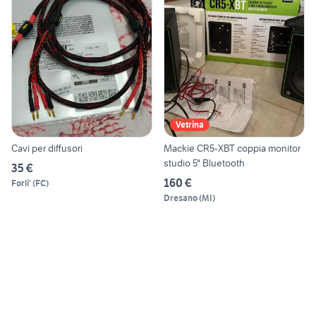
Vetrina
Cavi per diffusori
Mackie CR5-XBT coppia monitor
studio 5" Bluetooth
35 €
160 €
Forli'
(
FC
)
Dresano
(
MI
)