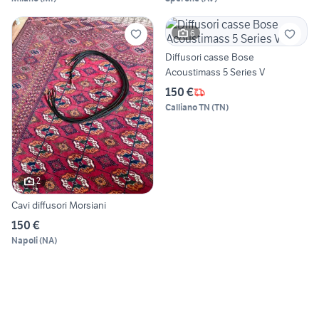
6
Diffusori casse Bose
Acoustimass 5 Series V
150 €
Calliano TN
(
TN
)
2
Cavi diffusori Morsiani
150 €
Napoli
(
NA
)