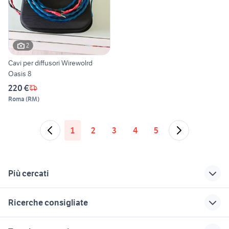
2
Cavi per diffusori Wirewolrd
Oasis 8
220 €
Roma
(
RM
)
1
2
3
4
5
Più cercati
Correlati
Richerche simili
Suggerimenti
Ricerche consigliate
cavi coassiali audio
phoenix gold
main board
video
samsung
radio futura
videoregistratore per auto
impianto audio