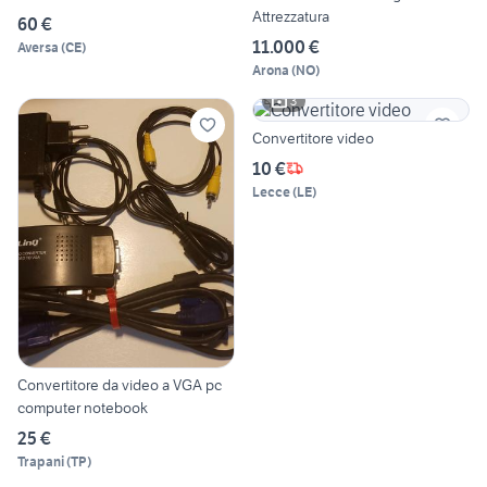
Attrezzatura
60 €
11.000 €
Aversa
(
CE
)
Arona
(
NO
)
3
Convertitore video
10 €
Lecce
(
LE
)
Convertitore da video a VGA pc
computer notebook
25 €
Trapani
(
TP
)