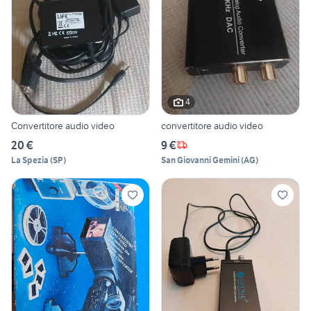
4
Convertitore audio video
convertitore audio video
20 €
9 €
La Spezia
(
SP
)
San Giovanni Gemini
(
AG
)