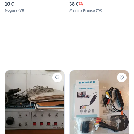
10 €
38 €
Nogara
(
VR
)
Martina Franca
(
TA
)