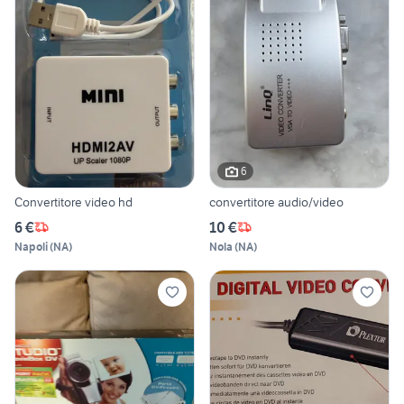
6
Convertitore video hd
convertitore audio/video
6 €
10 €
Napoli
(
NA
)
Nola
(
NA
)