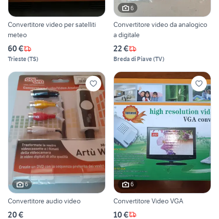
6
Convertitore video per satelliti
Convertitore video da analogico
meteo
a digitale
60 €
22 €
Trieste
(
TS
)
Breda di Piave
(
TV
)
6
6
Convertitore audio video
Convertitore Video VGA
20 €
10 €