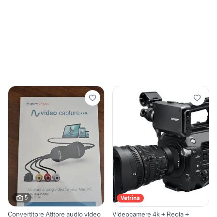
5
Vetrina
Convertitore Atitore audio video
Videocamere 4k + Regia +