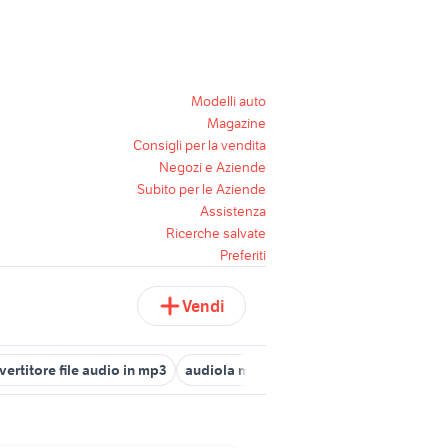
Modelli auto
Magazine
Consigli per la vendita
Negozi e Aziende
Subito per le Aziende
Assistenza
Ricerche salvate
Preferiti
Vendi
ertitore file audio in mp3
audiola mp3
packard mp3 audio vide