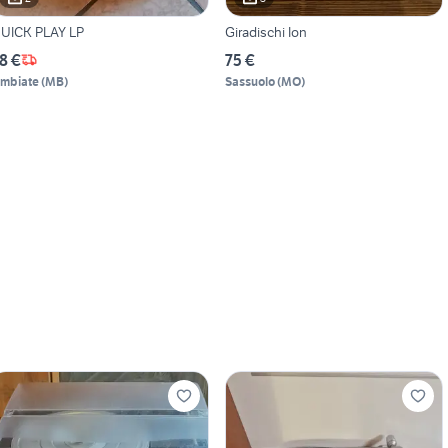
UICK PLAY LP
Giradischi Ion
8 €
75 €
imbiate
(
MB
)
Sassuolo
(
MO
)