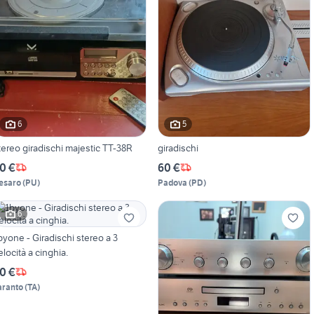
6
5
tereo giradischi majestic TT-38R
giradischi
0 €
60 €
esaro
(
PU
)
Padova
(
PD
)
6
byone - Giradischi stereo a 3
elocità a cinghia.
0 €
aranto
(
TA
)