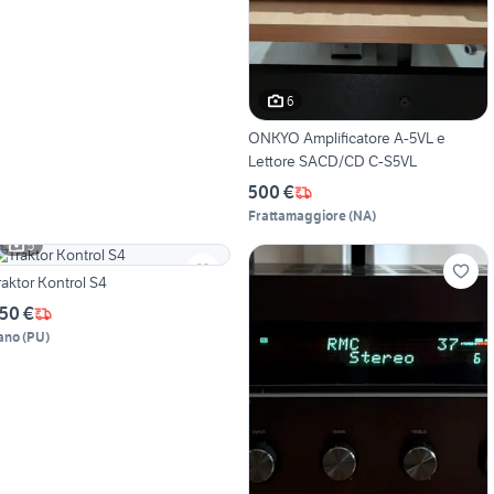
6
ONKYO Amplificatore A-5VL e
Lettore SACD/CD C-S5VL
500 €
Frattamaggiore
(
NA
)
5
raktor Kontrol S4
50 €
ano
(
PU
)