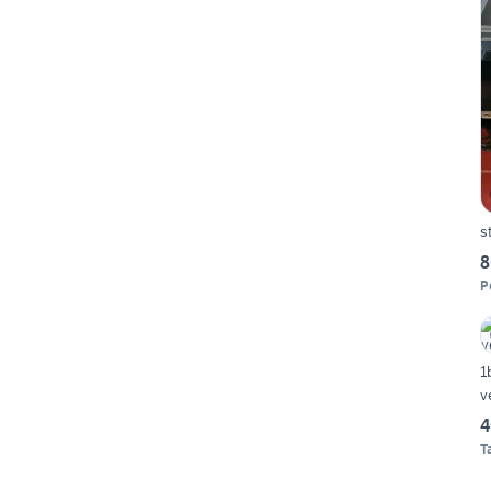
s
8
P
1
v
4
T