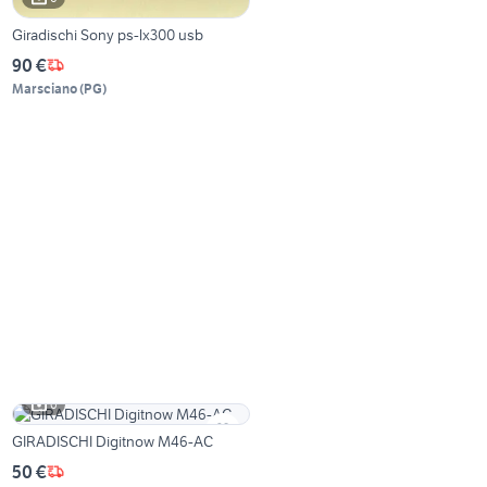
Giradischi Sony ps-lx300 usb
90 €
Marsciano
(
PG
)
6
GIRADISCHI Digitnow M46-AC
50 €