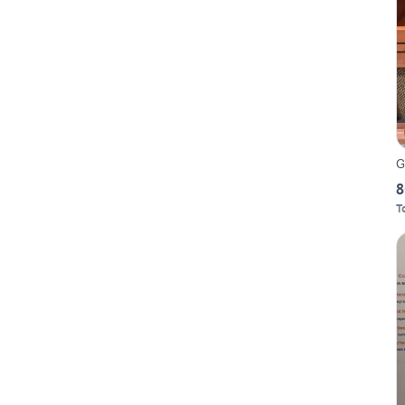
G
8
T