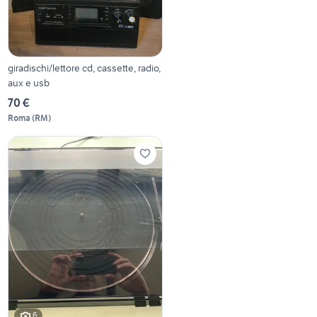
giradischi/lettore cd, cassette, radio,
aux e usb
70 €
Roma
(
RM
)
6