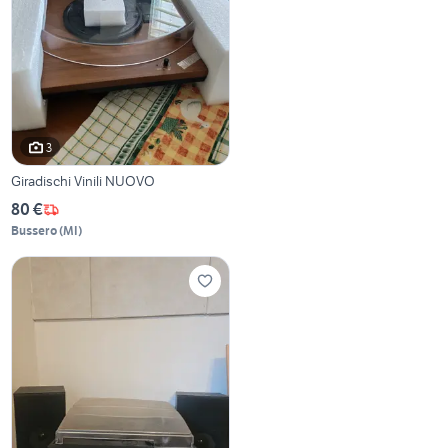
3
Giradischi Vinili NUOVO
80 €
Bussero
(
MI
)