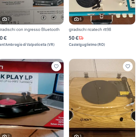
2
6
iradischi con ingresso Bluetooth
giradischi ricatech rtt98
0 €
50 €
ant'Ambrogio di Valpolicella
(
VR
)
Castelguglielmo
(
RO
)
2
3