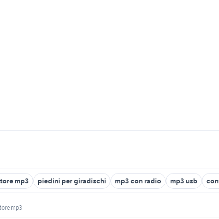
ttore mp3
piedini per giradischi
mp3 con radio
mp3 usb
conv
itore mp3