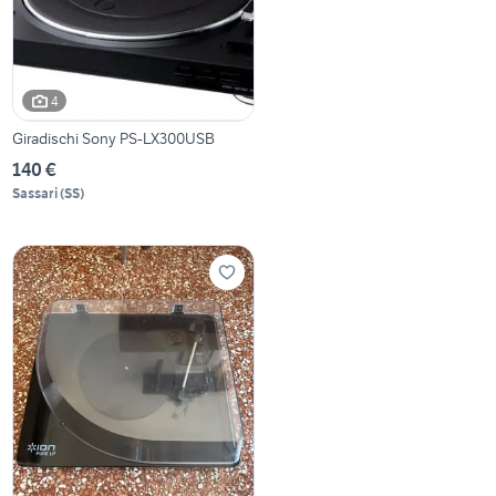
4
Giradischi Sony PS-LX300USB
140 €
Sassari
(
SS
)