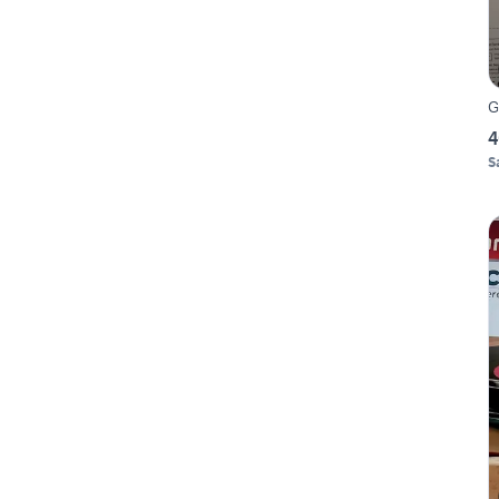
G
4
S