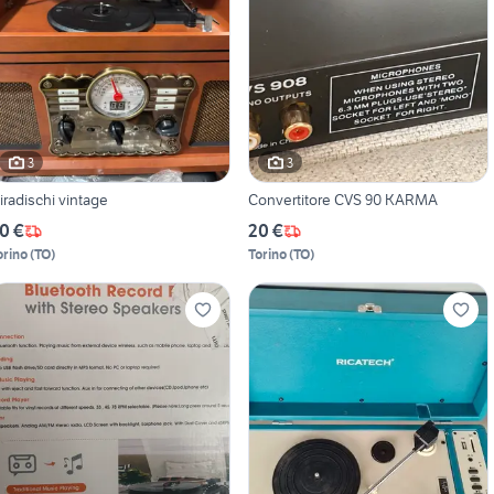
3
3
iradischi vintage
Convertitore CVS 90 KARMA
0 €
20 €
orino
(
TO
)
Torino
(
TO
)