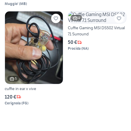
Muggio'
(
MB
)
4
Cuffie Gaming MSI DS502 Virtual
7.1 Surround
50 €
Procida
(
NA
)
5
cuffie in ear x vive
120 €
Cerignola
(
FG
)