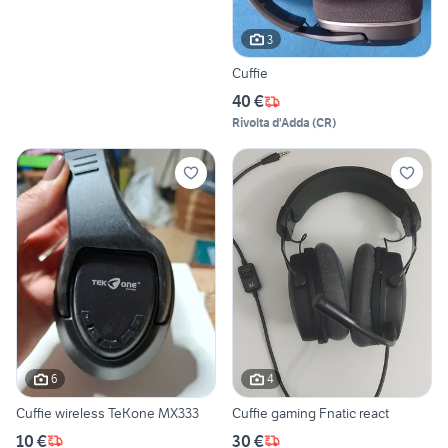
3
Cuffie
40 €
Rivolta d'Adda
(
CR
)
6
4
Cuffie wireless TeKone MX333
Cuffie gaming Fnatic react
10 €
30 €