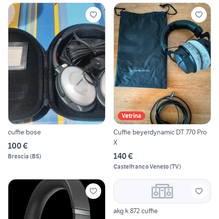
Vetrina
cuffie bose
Cuffie beyerdynamic DT 770 Pro
X
100 €
140 €
Brescia
(
BS
)
Castelfranco Veneto
(
TV
)
akg k 872 cuffie