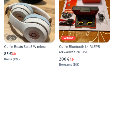
5
Vetrina
Cuffie Beats Solo3 Wireless
Cuffie Bluetooth L4 RLEPB
Milwaukee NUOVE
85 €
200 €
Roma
(
RM
)
Bergamo
(
BG
)