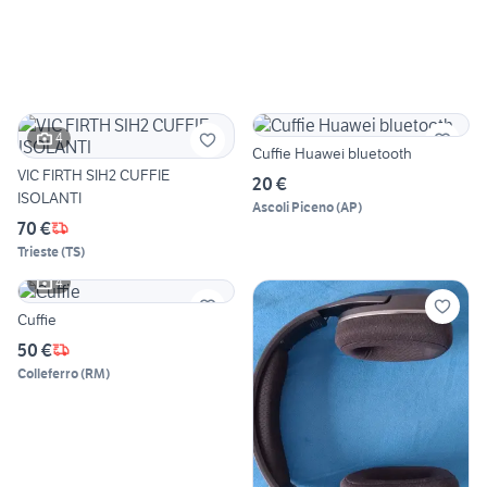
4
Cuffie Huawei bluetooth
VIC FIRTH SIH2 CUFFIE
20 €
ISOLANTI
Ascoli Piceno
(
AP
)
70 €
Trieste
(
TS
)
4
Cuffie
50 €
Colleferro
(
RM
)