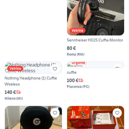
Vetrina
Sennheiser HD25 Cuffia Monitor
80 €
Roma
(
RM
)
Urgente
Vetrina
cuffie
Nothing Headphone (1) Cuffie
100 €
Wireless
Piacenza
(
PC
)
140 €
Milano
(
MI
)