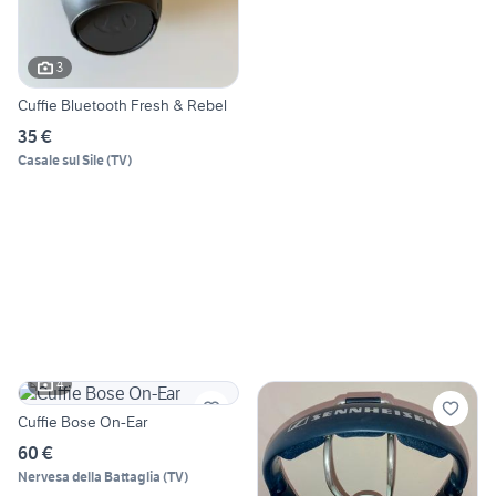
3
Cuffie Bluetooth Fresh & Rebel
35 €
Casale sul Sile
(
TV
)
4
Cuffie Bose On-Ear
60 €
Nervesa della Battaglia
(
TV
)