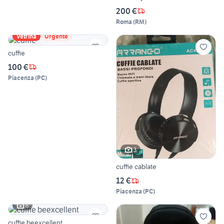
200 €
Roma
(
RM
)
Vetrina
Urgente
cuffie
100 €
Piacenza
(
PC
)
3
cuffie cablate
12 €
Piacenza
(
PC
)
6
cuffie beexcellent