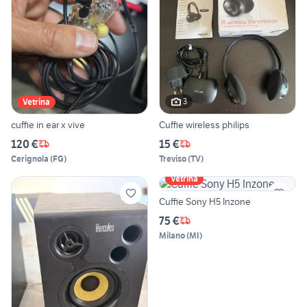
3
Vetrina
cuffie in ear x vive
Cuffie wireless philips
120 €
15 €
Cerignola
(
FG
)
Treviso
(
TV
)
Vetrina
Cuffie Sony H5 Inzone
75 €
Milano
(
MI
)