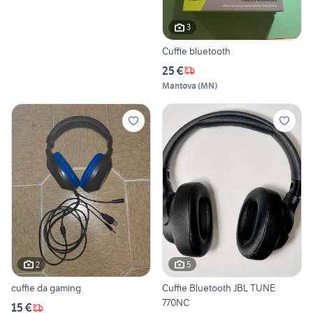
3
Cuffie bluetooth
25 €
Mantova
(
MN
)
2
5
cuffie da gaming
Cuffie Bluetooth JBL TUNE
770NC
15 €