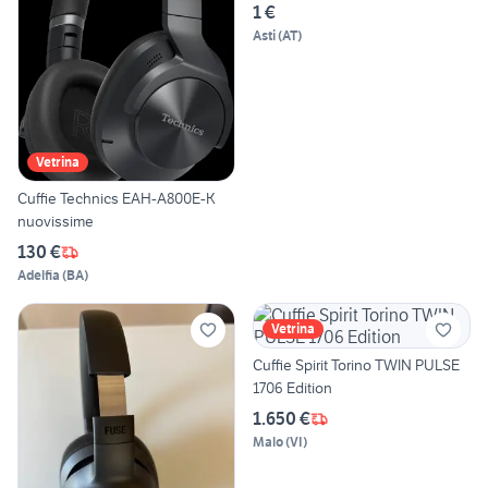
1 €
Asti
(
AT
)
Vetrina
Cuffie Technics EAH-A800E-K
nuovissime
130 €
Adelfia
(
BA
)
Vetrina
Cuffie Spirit Torino TWIN PULSE
1706 Edition
1.650 €
Malo
(
VI
)