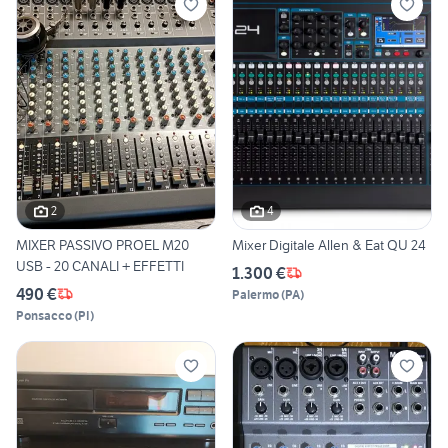
2
4
MIXER PASSIVO PROEL M20
Mixer Digitale Allen & Eat QU 24
USB - 20 CANALI + EFFETTI
1.300 €
490 €
Palermo
(
PA
)
Ponsacco
(
PI
)