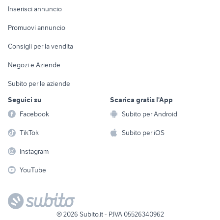
Console e
Accessori per
Casalinghi
Inserisci annuncio
Videogiochi
animali
Elettrodomestici
Promuovi annuncio
Audio/Video
Musica e Film
Giardino e Fai da te
Consigli per la vendita
Fotografia
Libri e Riviste
Abbigliamento e
Negozi e Aziende
Telefonia
Strumenti Musicali
Accessori
Subito per le aziende
Sports
Tutto per i bambini
Seguici su
Scarica gratis l'App
Biciclette
Facebook
Subito per Android
Collezionismo
TikTok
Subito per iOS
Instagram
YouTube
©
2026
Subito.it - P.IVA 05526340962