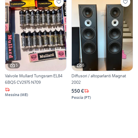
5
6
Valvole Mullard Tungsram EL84
Diffusori / altoparlanti Magnat
6BQ5 CV2975 N709
2002
550 €
Messina
(
ME
)
Pescia
(
PT
)