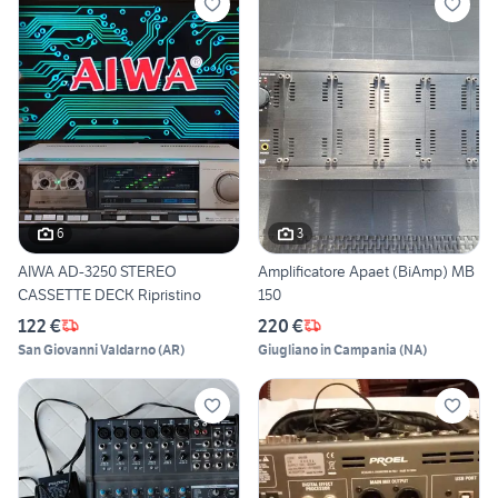
6
3
AIWA AD-3250 STEREO
Amplificatore Apaet (BiAmp) MB
CASSETTE DECK Ripristino
150
122 €
220 €
San Giovanni Valdarno
(
AR
)
Giugliano in Campania
(
NA
)