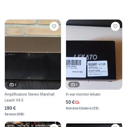
4
6
Amplificatore Stereo Marshall
In ear monitor lekato
Leach V4.5
50 €
190 €
Morano Calabro
(
CS
)
Seveso
(
MB
)