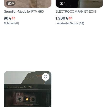
6
6
Grundig •Modello: RTV-650
ELECTROCOMPANIET ECI 5
90 €
1.900 €
Milano
(
MI
)
Lonato del Garda
(
BS
)