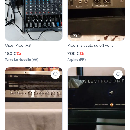
4
Mixer Proel M8
Proel m8 usato solo 1 volta
180 €
200 €
Torre Le Nocelle
(
AV
)
Arpino
(
FR
)