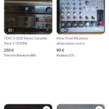
2
6
TEAC V-1010 Stereo Cassette
Mixer Proel M6,borsa,
Deck 3 TESTINE
alimentatore nuovo
250 €
90 €
Trescore Balneario
(
BG
)
Raddusa
(
CT
)