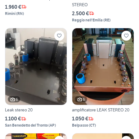
STEREO
1.960 €
2.500 €
Rimini
(
RN
)
Reggio nell'Emilia
(
RE
)
6
6
Leak stereo 20
amplificatore LEAK STEREO 20
1.100 €
1.050 €
San Benedetto del Tronto
(
AP
)
Belpasso
(
CT
)