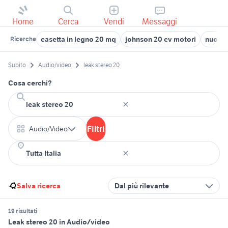
Home
Cerca
Vendi
Messaggi
casetta in legno 20 mq
johnson 20 cv motori
nuova 
Ricerche
Subito
Audio/video
leak stereo 20
Cosa cerchi?
Filtri
Audio/Video
Salva ricerca
Dal più rilevante
19 risultati
Leak stereo 20 in Audio/video