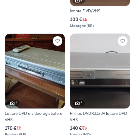
6
lettore DVD/VHS
100 €
Mesagne
(
BR
)
3
5
Lettore DVD e videoregistratore
Philips DVDR3320V lettore DVD
VHS
VHS
170 €
140 €
Rubiera
(
RE
)
Novara
(
NO
)