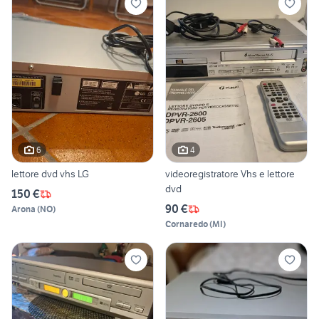
6
4
lettore dvd vhs LG
videoregistratore Vhs e lettore
dvd
150 €
90 €
Arona
(
NO
)
Cornaredo
(
MI
)