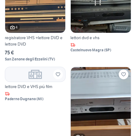
4
registratore VHS +lettore DVD e
lettori dvd e vhs
lettore DVD
Castelnuovo Magra
(
SP
)
75 €
San Zenone degli Ezzelini
(
TV
)
lettore DVD e VHS più film
Paderno Dugnano
(
MI
)