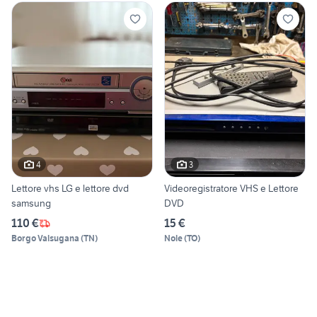
4
3
Lettore vhs LG e lettore dvd
Videoregistratore VHS e Lettore
samsung
DVD
110 €
15 €
Borgo Valsugana
(
TN
)
Nole
(
TO
)