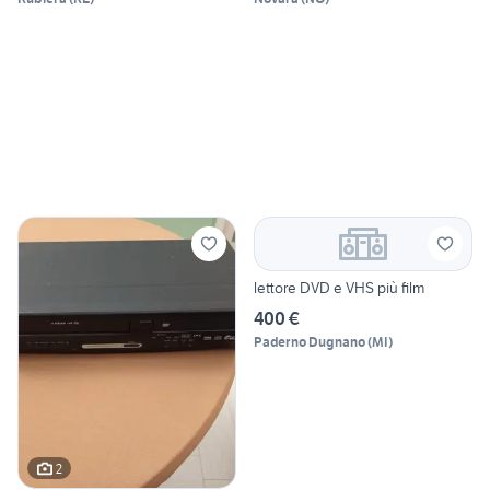
lettore DVD e VHS più film
400 €
Paderno Dugnano
(
MI
)
2