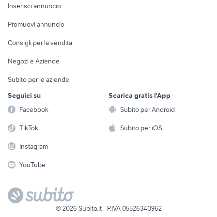
Console e
Accessori per
Casalinghi
Inserisci annuncio
Videogiochi
animali
Elettrodomestici
Promuovi annuncio
Audio/Video
Musica e Film
Giardino e Fai da te
Consigli per la vendita
Fotografia
Libri e Riviste
Abbigliamento e
Negozi e Aziende
Telefonia
Strumenti Musicali
Accessori
Subito per le aziende
Sports
Tutto per i bambini
Seguici su
Scarica gratis l'App
Biciclette
Facebook
Subito per Android
Collezionismo
TikTok
Subito per iOS
Instagram
YouTube
©
2026
Subito.it - P.IVA 05526340962