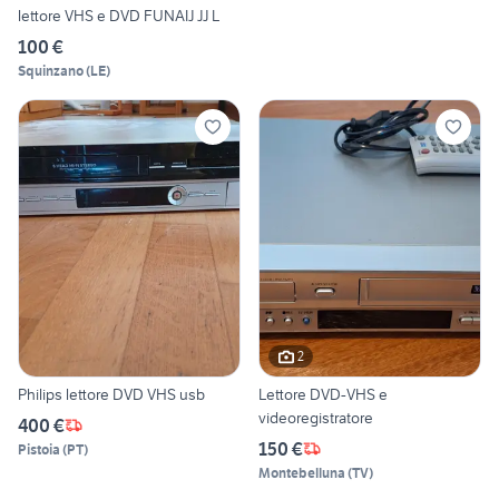
lettore VHS e DVD FUNAIJ JJ L
100 €
Squinzano
(
LE
)
2
Philips lettore DVD VHS usb
Lettore DVD-VHS e
videoregistratore
400 €
150 €
Pistoia
(
PT
)
Montebelluna
(
TV
)