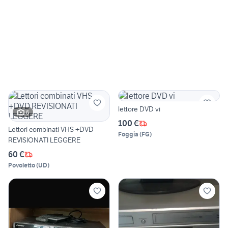
lettore DVD vi
6
100 €
Lettori combinati VHS +DVD
Foggia
(
FG
)
REVISIONATI LEGGERE
60 €
Povoletto
(
UD
)