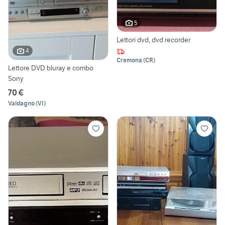
5
Lettori dvd, dvd recorder
4
Cremona
(
CR
)
Lettore DVD bluray e combo
Sony
70 €
Valdagno
(
VI
)