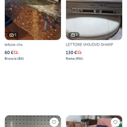
5
3
lettore vhs
LETTORE VHS/DVD SHARP
60 €
130 €
Brescia
(
BS
)
Roma
(
RM
)