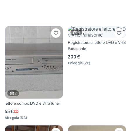
4
Registratore e lettore DVD e VHS
Panasonic
200 €
Chioggia
(
VE
)
2
lettore combo DVD e VHS funai
55 €
Afragola
(
NA
)