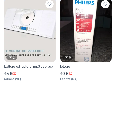
2
6
Lettore cd radio bt mp3 usb aux
lettore
45 €
40 €
Mirano
(
VE
)
Faenza
(
RA
)