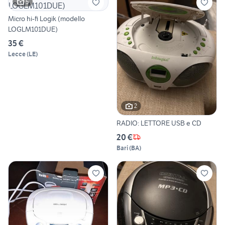
5
Micro hi-fi Logik (modello
LOGLM101DUE)
35 €
Lecce
(
LE
)
2
RADIO: LETTORE USB e CD
20 €
Bari
(
BA
)