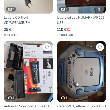
2
3
Lettore CD Trevi
lettore cd usb NUMARK MP 103
CD/MP3/USB/FM
USB
25 €
110 €
Mira
(
VE
)
Tricase
(
LE
)
2
3
Autoradio Sony con lettore CD,
stereo MP3, lettore cd, porta USB