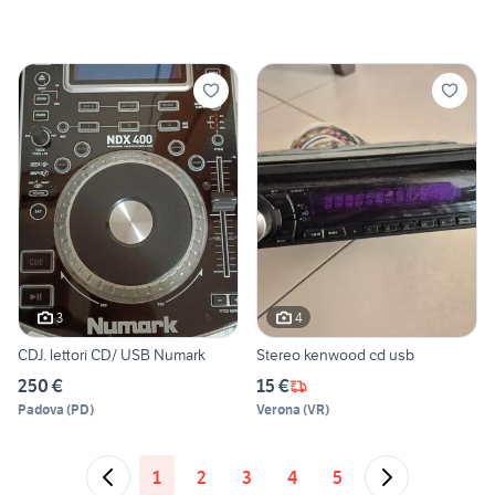
3
4
CDJ. lettori CD/ USB Numark
Stereo kenwood cd usb
250 €
15 €
Padova
(
PD
)
Verona
(
VR
)
1
2
3
4
5