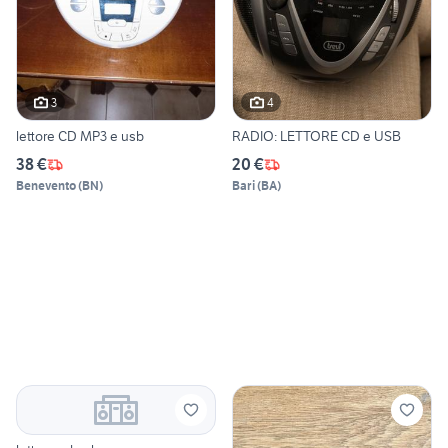
3
4
lettore CD MP3 e usb
RADIO: LETTORE CD e USB
38 €
20 €
Benevento
(
BN
)
Bari
(
BA
)