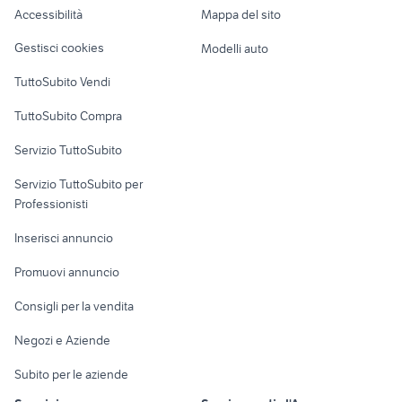
Accessibilità
Mappa del sito
Loft, mansarde e
Veicoli commerciali
altro
Gestisci cookies
Modelli auto
Case vacanza
TuttoSubito Vendi
Uffici e Locali
TuttoSubito Compra
commerciali
Servizio TuttoSubito
elettronica
per la casa e la
sports e hobby
Servizio TuttoSubito per
persona
Informatica
Animali
Professionisti
Arredamento e
Console e
Accessori per
Casalinghi
Inserisci annuncio
Videogiochi
animali
Elettrodomestici
Promuovi annuncio
Audio/Video
Musica e Film
Giardino e Fai da te
Consigli per la vendita
Fotografia
Libri e Riviste
Abbigliamento e
Negozi e Aziende
Telefonia
Strumenti Musicali
Accessori
Subito per le aziende
Sports
Tutto per i bambini