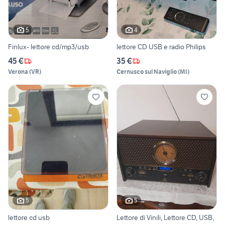
5
4
Finlux- lettore cd/mp3/usb
lettore CD USB e radio Philips
45 €
35 €
Verona
(
VR
)
Cernusco sul Naviglio
(
MI
)
5
5
lettore cd usb
Lettore di Vinili, Lettore CD, USB,