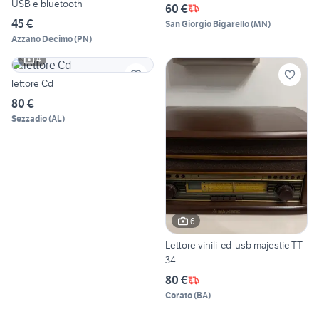
USB e bluetooth
60 €
45 €
San Giorgio Bigarello
(
MN
)
Azzano Decimo
(
PN
)
4
lettore Cd
80 €
Sezzadio
(
AL
)
6
Lettore vinili-cd-usb majestic TT-
34
80 €
Corato
(
BA
)