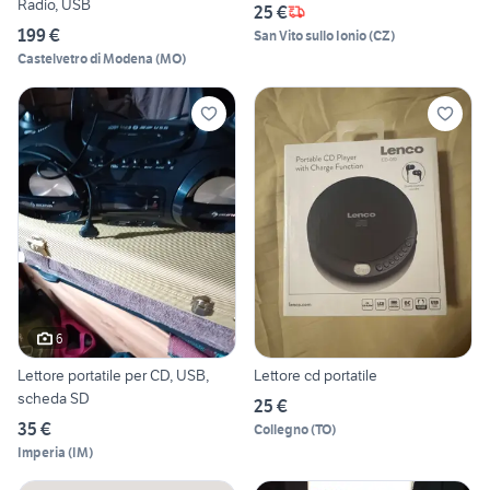
Radio, USB
25 €
199 €
San Vito sullo Ionio
(
CZ
)
Castelvetro di Modena
(
MO
)
6
Lettore portatile per CD, USB,
Lettore cd portatile
scheda SD
25 €
35 €
Collegno
(
TO
)
Imperia
(
IM
)