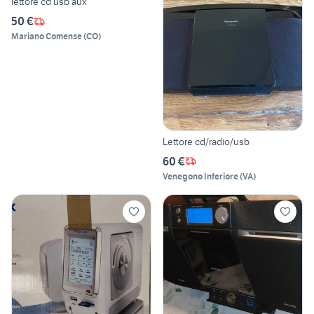
lettore cd usb aux
50 €
Mariano Comense
(
CO
)
Lettore cd/radio/usb
60 €
Venegono Inferiore
(
VA
)