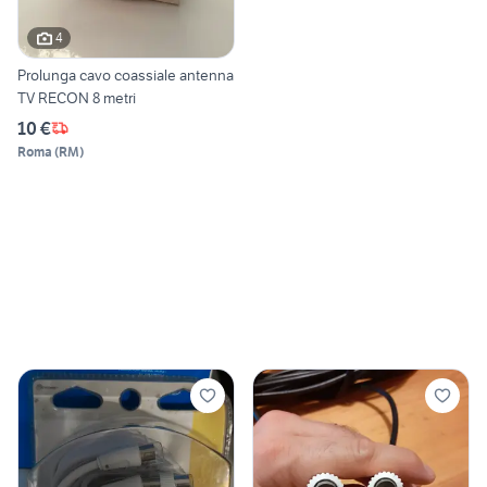
4
Prolunga cavo coassiale antenna
TV RECON 8 metri
10 €
Roma
(
RM
)