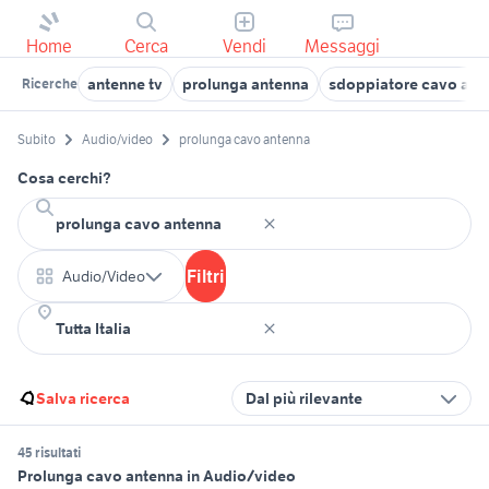
Home
Cerca
Vendi
Messaggi
antenne tv
prolunga antenna
sdoppiatore cavo ant
Ricerche
Subito
Audio/video
prolunga cavo antenna
Cosa cerchi?
Filtri
Audio/Video
Salva ricerca
Dal più rilevante
45 risultati
Prolunga cavo antenna in Audio/video