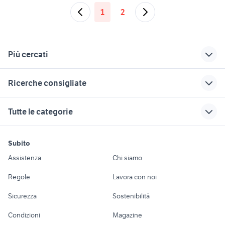
1
2
Più cercati
Correlati
Richerche simili
Suggerimenti
Ricerche consigliate
antenna yagi
casse philips
autoradio ford fiesta
misuratore segnale digitale
radio hf
studer audio video
800 b audio video
monitor dvd auto
Tutte le categorie
terrestre
autoradio alpine
luci laser discoteca
trasformatore uscita
impianto audio tv audio video
remix audio
audio video
casse stereo
phoenix gold
motori
immobili
lavoro e servizi
piedi in tv
mixer audio video Roma
autoradio nissan
sansui au 9500
Subito
smart tv thomson
Auto
Appartamenti
Offerte di lavoro
provincia
qashqai audio video
xr audio video
lettore mp3
Assistenza
Chi siamo
cuffie apple usate
nikon coolpix s3100
videogiochi Lecce provincia
misuratore audio
technics
Accessori Auto
Camere/Posti letto
Servizi
Regole
Lavora con noi
video
videocamera sony
nikon p950 usata
wii
Moto e Scooter
Ville singole e a
Candidati in cerca di
4k
xps 15
Sicurezza
Sostenibilità
tv audio video Roma provincia
schiera
lavoro
Accessori Moto
pc monitor
diffusori audio video Puglia
Condizioni
Magazine
Terreni e rustici
Attrezzature di
sbisa usato
lettore cd portatile