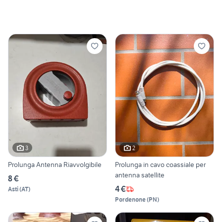
3
2
Prolunga Antenna Riavvolgibile
Prolunga in cavo coassiale per
antenna satellite
8 €
4 €
Asti
(
AT
)
Pordenone
(
PN
)