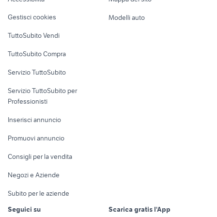
per amatori e collezionisti
parabola
Loft, mansarde e
Veicoli commerciali
altro
Gestisci cookies
Modelli auto
Case vacanza
TuttoSubito Vendi
Uffici e Locali
TuttoSubito Compra
commerciali
Servizio TuttoSubito
elettronica
per la casa e la
sports e hobby
Servizio TuttoSubito per
persona
Informatica
Animali
Professionisti
Arredamento e
Console e
Accessori per
Casalinghi
Inserisci annuncio
Videogiochi
animali
Elettrodomestici
Promuovi annuncio
Audio/Video
Musica e Film
Giardino e Fai da te
Consigli per la vendita
Fotografia
Libri e Riviste
Abbigliamento e
Negozi e Aziende
Telefonia
Strumenti Musicali
Accessori
Subito per le aziende
Sports
Tutto per i bambini
Seguici su
Scarica gratis l'App
Biciclette