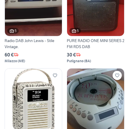
5
5
Radio DAB John Lewis - Stile
PURE RADIO ONE MINI SERIES 2
Vintage.
FM RDS DAB
60 €
30 €
Milazzo
(
ME
)
Putignano
(
BA
)