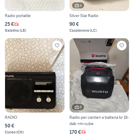
6
Radio portatile
Silver Star Radio
25 €
90 €
Galatina
(
LE
)
Casatenovo
(
LC
)
6
RADIO
Radio per cantieri a batteria br 18-
dab +m-cube
50 €
170 €
Cuneo
(
CN
)