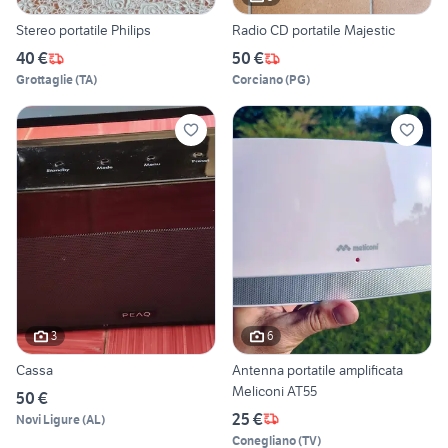
Stereo portatile Philips
Radio CD portatile Majestic
40 €
50 €
Grottaglie
(
TA
)
Corciano
(
PG
)
3
6
Cassa
Antenna portatile amplificata
Meliconi AT55
50 €
25 €
Novi Ligure
(
AL
)
Conegliano
(
TV
)