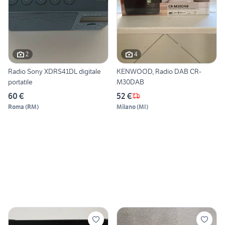
2
4
Radio Sony XDRS41DL digitale
KENWOOD, Radio DAB CR-
portatile
M30DAB
60 €
52 €
Roma
(
RM
)
Milano
(
MI
)