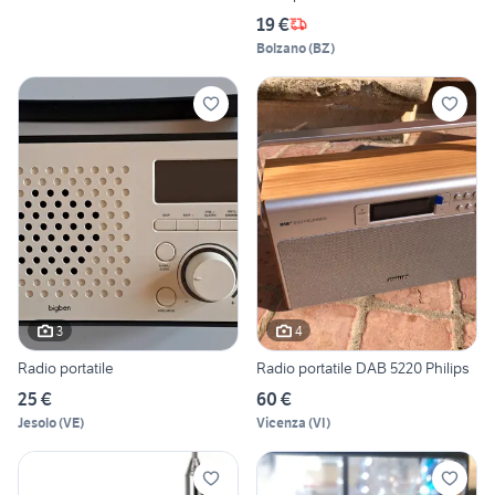
19 €
Bolzano
(
BZ
)
3
4
Radio portatile
Radio portatile DAB 5220 Philips
25 €
60 €
Jesolo
(
VE
)
Vicenza
(
VI
)