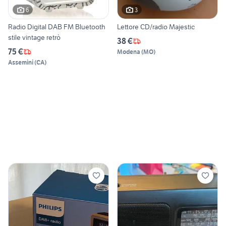
6
3
Radio Digital DAB FM Bluetooth
Lettore CD/radio Majestic
stile vintage retrò
38 €
75 €
Modena
(
MO
)
Assemini
(
CA
)