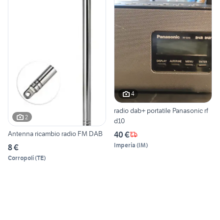
4
radio dab+ portatile Panasonic rf
2
d10
Antenna ricambio radio FM DAB
40 €
Imperia
(
IM
)
8 €
Corropoli
(
TE
)