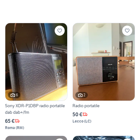
6
2
Sony XDR-P1DBP radio portatile
Radio portatile
dab dab+/fm
50 €
65 €
Lecco
(
LC
)
Roma
(
RM
)