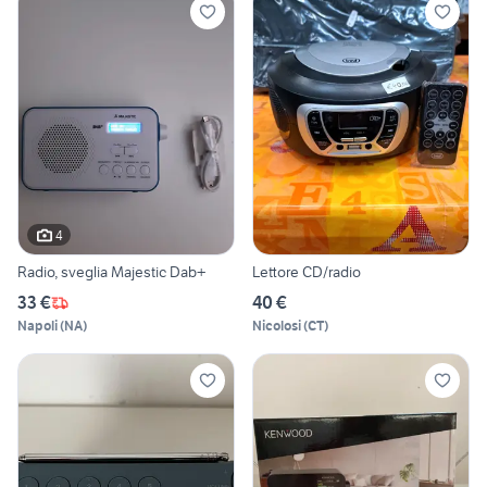
4
Radio, sveglia Majestic Dab+
Lettore CD/radio
33 €
40 €
Napoli
(
NA
)
Nicolosi
(
CT
)