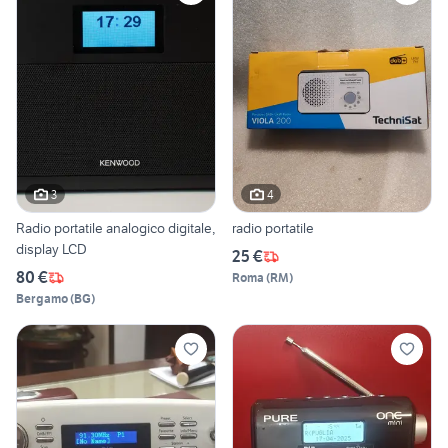
3
4
Radio portatile analogico digitale,
radio portatile
display LCD
25 €
80 €
Roma
(
RM
)
Bergamo
(
BG
)