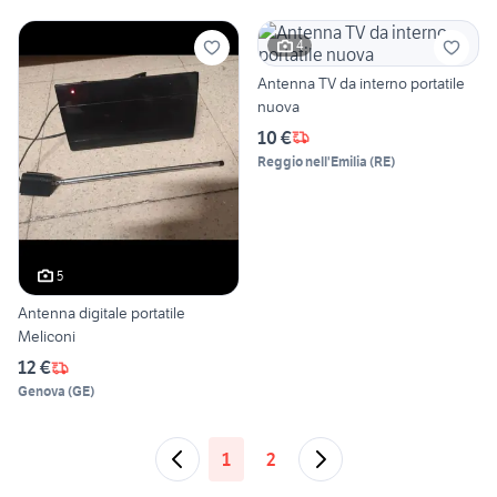
4
Antenna TV da interno portatile
nuova
10 €
Reggio nell'Emilia
(
RE
)
5
Antenna digitale portatile
Meliconi
12 €
Genova
(
GE
)
1
2