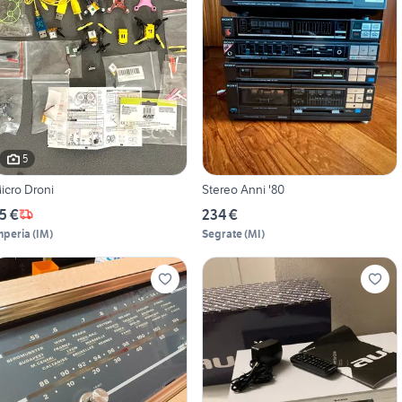
5
icro Droni
Stereo Anni '80
5 €
234 €
mperia
(
IM
)
Segrate
(
MI
)