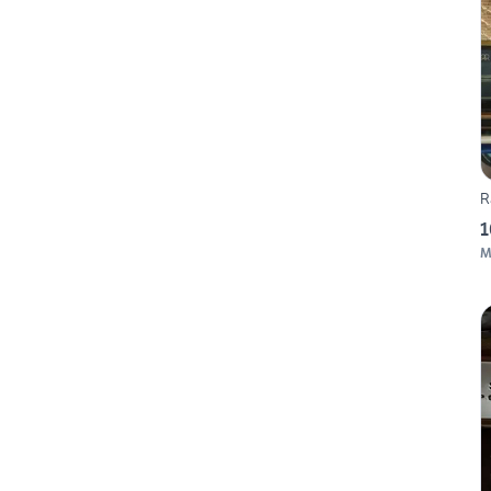
R
1
M