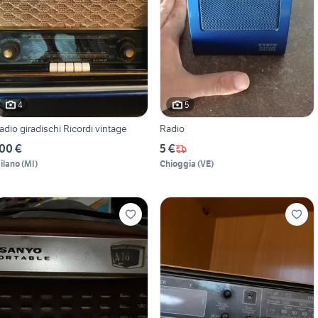
4
5
adio giradischi Ricordi vintage
Radio
00 €
5 €
ilano
(
MI
)
Chioggia
(
VE
)