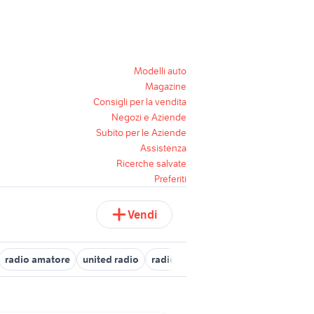
Modelli auto
Magazine
Consigli per la vendita
Negozi e Aziende
Subito per le Aziende
Assistenza
Ricerche salvate
Preferiti
Vendi
radio amatore
united radio
radio parma
radio tv
radio list