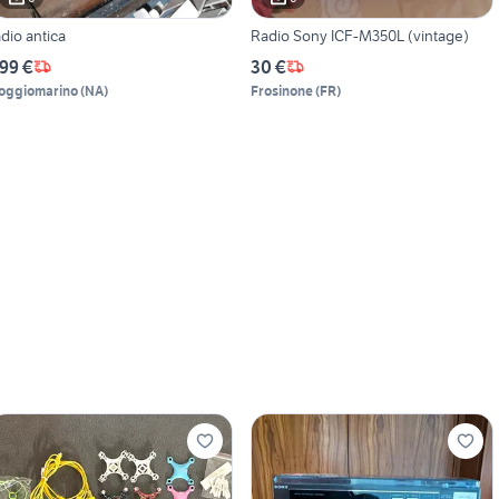
adio antica
Radio Sony ICF-M350L (vintage)
99 €
30 €
oggiomarino
(
NA
)
Frosinone
(
FR
)