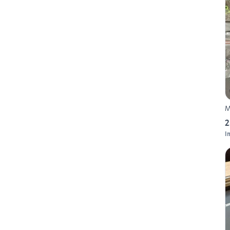
M
2
I