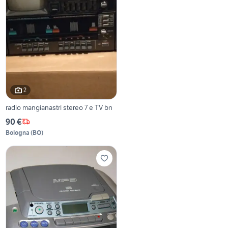
2
radio mangianastri stereo 7 e TV bn
90 €
Bologna
(
BO
)