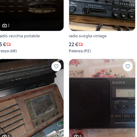
2
adiò vecchia portabile
radio sveglia vintage
5 €
22 €
rezzo
(
AR
)
Potenza
(
PZ
)
6
6