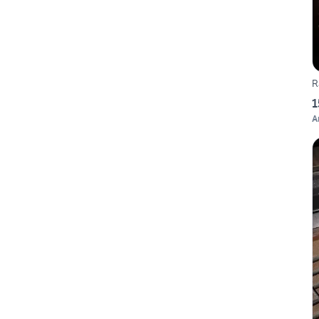
R
1
A