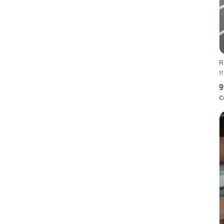
R
!
9
C