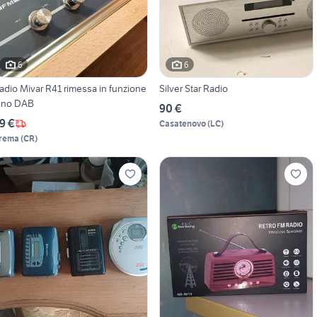
6
6
adio Mivar R41 rimessa in funzione
Silver Star Radio
! no DAB
90 €
9 €
Casatenovo
(
LC
)
rema
(
CR
)