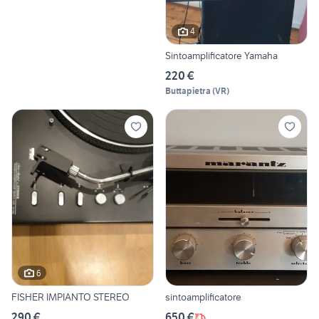
4
Sintoamplificatore Yamaha
220 €
Buttapietra
(
VR
)
6
FISHER IMPIANTO STEREO
sintoamplificatore
290 €
650 €