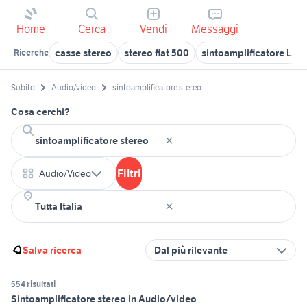
Home
Cerca
Vendi
Messaggi
casse stereo
stereo fiat 500
sintoamplificatore Lazi
Ricerche
Subito
Audio/video
sintoamplificatore stereo
Cosa cerchi?
Filtri
Audio/Video
Salva ricerca
Dal più rilevante
554 risultati
Sintoamplificatore stereo in Audio/video