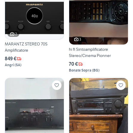
2
3
MARANTZ STEREO 70S
hi fi Sintoamplificatore
Amplificatore
Stereo/Cinema Pionner
849 €
70 €
Angri
(
SA
)
Bonate Sopra
(
BG
)