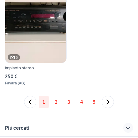
6
impianto stereo
250 €
Favara
(
AG
)
1
2
3
4
5
Più cercati