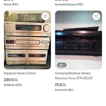
Roma
(
RM
)
Sorbolo Mezzani
(
PR
)
5
Impianto Stereo Onkio
Sintoamplificatore Stereo
Receiver Sony STR-DE235
200 €
75 €
Modena
(
MO
)
Carbonia
(
SU
)