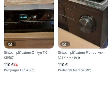
5
3
Sintoamplificatore Onkyo TX-
Sintoamplificatore Pioneer vsx-
SR507
321 stereo hi-fi
110 €
110 €
Campagna Lupia
(
VE
)
Civitanova Marche
(
MC
)