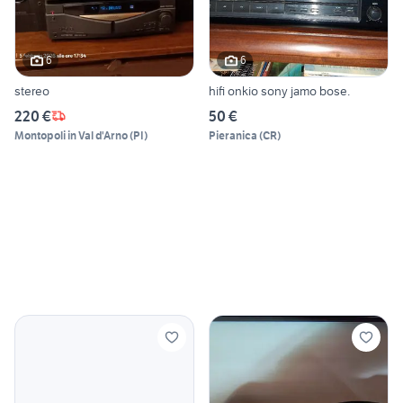
6
6
stereo
hifi onkio sony jamo bose.
220 €
50 €
Montopoli in Val d'Arno
(
PI
)
Pieranica
(
CR
)