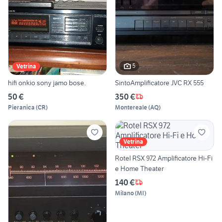
5
Vetrina
hifi onkio sony jamo bose.
SintoAmplificatore JVC RX 555
50 €
350 €
Pieranica
(
CR
)
Montereale
(
AQ
)
Vetrina
Rotel RSX 972 Amplificatore Hi-Fi
e Home Theater
140 €
Milano
(
MI
)