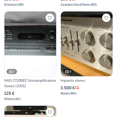
Oristano
(
OR
)
Casalecchio di Reno
(
BO
)
6
6
NAD C720BEE Sintoamplificatore
Impianto stereo
Stereo (2005)
3.500 €
120 €
Rimini
(
RN
)
Milano
(
MI
)