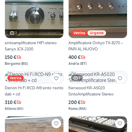
3
Vetrina
Urgente
sintoamplificatore HIFI stereo
Amplificatore Onkyo TX-8270 –
Sanyo JCX-2100
PARI AL NUOVO
150 €
400 €
Bergamo
(
BG
)
Andria
(
BT
)
6
Vetrina
Denon Hi Fi RCD-N9 sinto +sinto
Kenwood KR-A5020
dab + cd
SintoAmplificatore Stereo
310 €
200 €
Milano
(
MI
)
Roma
(
RM
)