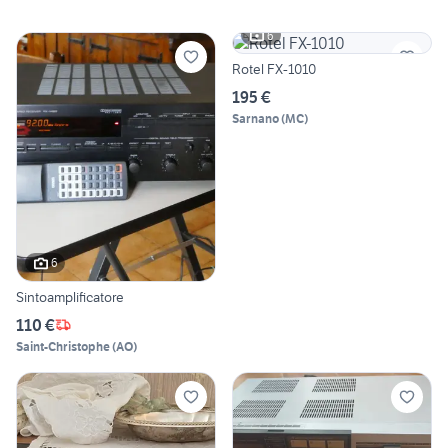
6
Rotel FX-1010
195 €
Sarnano
(
MC
)
6
Sintoamplificatore
110 €
Saint-Christophe
(
AO
)