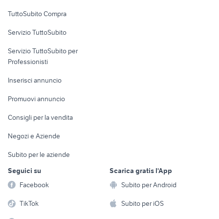
Uffici e Locali
TuttoSubito Compra
commerciali
Servizio TuttoSubito
elettronica
per la casa e la
sports e hobby
Servizio TuttoSubito per
persona
Informatica
Animali
Professionisti
Arredamento e
Console e
Accessori per
Casalinghi
Inserisci annuncio
Videogiochi
animali
Elettrodomestici
Promuovi annuncio
Audio/Video
Musica e Film
Giardino e Fai da te
Consigli per la vendita
Fotografia
Libri e Riviste
Abbigliamento e
Negozi e Aziende
Telefonia
Strumenti Musicali
Accessori
Subito per le aziende
Sports
Tutto per i bambini
Seguici su
Scarica gratis l'App
Biciclette
Facebook
Subito per Android
Collezionismo
TikTok
Subito per iOS