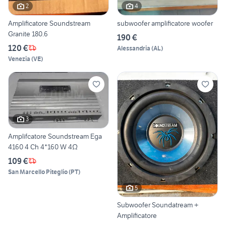
2
4
Amplificatore Soundstream
subwoofer amplificatore woofer
Granite 180.6
190 €
120 €
Alessandria
(
AL
)
Venezia
(
VE
)
3
Amplifcatore Soundstream Ega
4160 4 Ch 4*160 W 4Ω
109 €
San Marcello Piteglio
(
PT
)
5
Subwoofer Soundatream +
Amplificatore