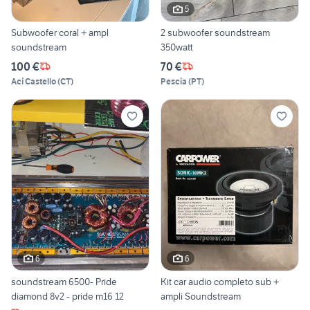
5
Subwoofer coral + ampl
2 subwoofer soundstream
soundstream
350watt
100 €
70 €
Aci Castello
(
CT
)
Pescia
(
PT
)
6
6
soundstream 6500- Pride
Kit car audio completo sub +
diamond 8v2 - pride m16 12
ampli Soundstream