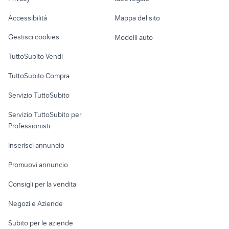
Garage e box
esb vintage audio video
amplificatore hifi audio video
Caravan e Camper
Accessibilità
Mappa del sito
Loft, mansarde e
Veicoli commerciali
altro
Gestisci cookies
Modelli auto
Case vacanza
TuttoSubito Vendi
Uffici e Locali
TuttoSubito Compra
commerciali
Servizio TuttoSubito
elettronica
per la casa e la
sports e hobby
Servizio TuttoSubito per
persona
Informatica
Animali
Professionisti
Arredamento e
Console e
Accessori per
Casalinghi
Inserisci annuncio
Videogiochi
animali
Elettrodomestici
Promuovi annuncio
Audio/Video
Musica e Film
Giardino e Fai da te
Consigli per la vendita
Fotografia
Libri e Riviste
Abbigliamento e
Negozi e Aziende
Telefonia
Strumenti Musicali
Accessori
Subito per le aziende
Sports