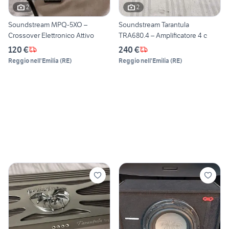
2
2
Soundstream MPQ-5XO –
Soundstream Tarantula
Crossover Elettronico Attivo
TRA680.4 – Amplificatore 4 c
120 €
240 €
Reggio nell'Emilia
(
RE
)
Reggio nell'Emilia
(
RE
)