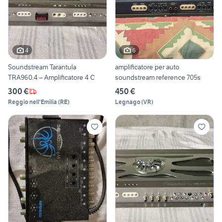
4
6
Soundstream Tarantula
amplificatore per auto
TRA960.4 – Amplificatore 4 C
soundstream reference 705s
300 €
450 €
Reggio nell'Emilia
(
RE
)
Legnago
(
VR
)