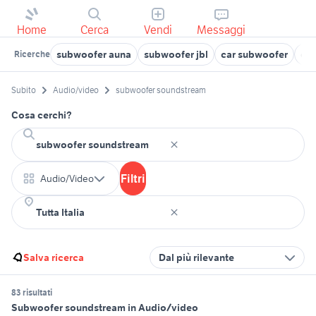
Home
Cerca
Vendi
Messaggi
subwoofer auna
subwoofer jbl
car subwoofer
on
Ricerche
Subito
Audio/video
subwoofer soundstream
Cosa cerchi?
Filtri
Audio/Video
Salva ricerca
Dal più rilevante
83 risultati
Subwoofer soundstream in Audio/video