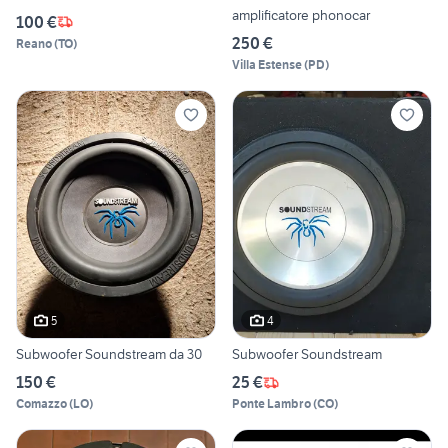
amplificatore phonocar
100 €
250 €
Reano
(
TO
)
Villa Estense
(
PD
)
5
4
Subwoofer Soundstream da 30
Subwoofer Soundstream
150 €
25 €
Comazzo
(
LO
)
Ponte Lambro
(
CO
)