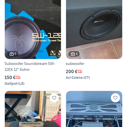
5
4
Subwoofer Soundstream SW-
subwoofer
12EX 12" 4ohm
200 €
150 €
Aci Catena
(
CT
)
Gallipoli
(
LE
)