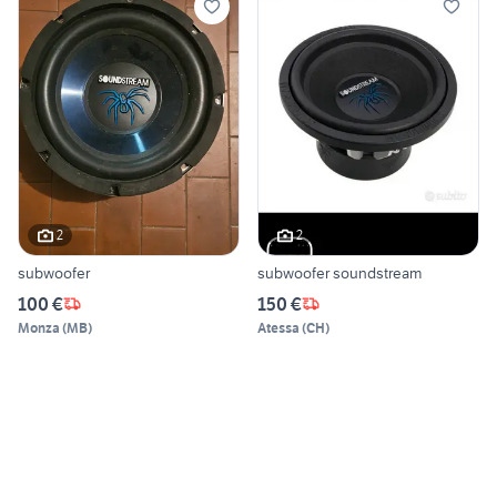
2
2
subwoofer
subwoofer soundstream
100 €
150 €
Monza
(
MB
)
Atessa
(
CH
)