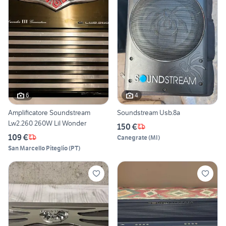
6
4
Amplificatore Soundstream
Soundstream Usb.8a
Lw2.260 260W Lil Wonder
150 €
109 €
Canegrate
(
MI
)
San Marcello Piteglio
(
PT
)