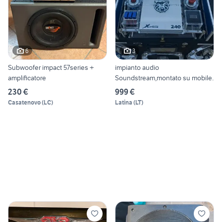
6
3
Subwoofer impact 57series +
impianto audio
amplificatore
Soundstream,montato su mobile.
230 €
999 €
Casatenovo
(
LC
)
Latina
(
LT
)