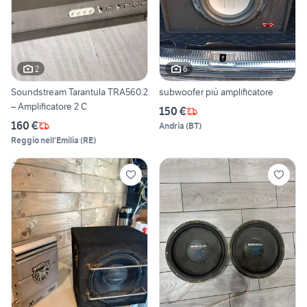
2
6
Soundstream Tarantula TRA560.2
subwoofer più amplificatore
– Amplificatore 2 C
150 €
160 €
Andria
(
BT
)
Reggio nell'Emilia
(
RE
)