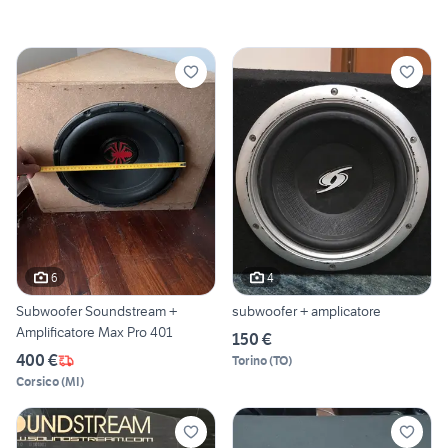
6
4
Subwoofer Soundstream +
subwoofer + amplicatore
Amplificatore Max Pro 401
150 €
400 €
Torino
(
TO
)
Corsico
(
MI
)