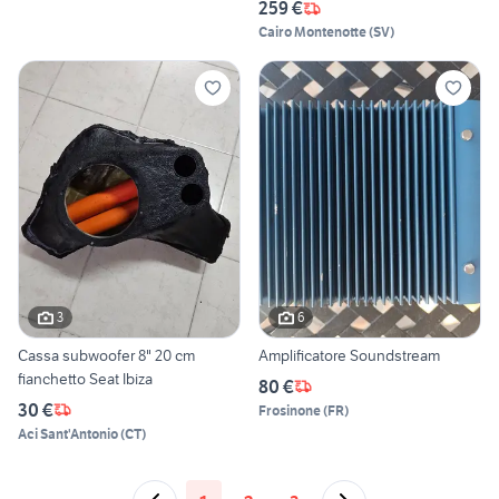
259 €
Cairo Montenotte
(
SV
)
3
6
Cassa subwoofer 8" 20 cm
Amplificatore Soundstream
fianchetto Seat Ibiza
80 €
30 €
Frosinone
(
FR
)
Aci Sant'Antonio
(
CT
)