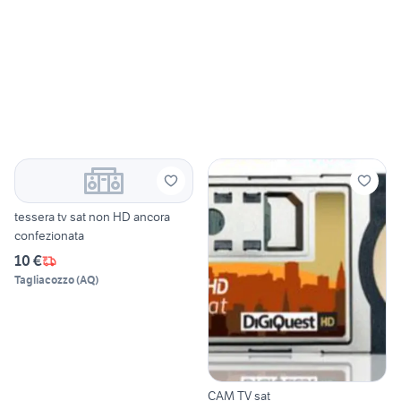
tessera tv sat non HD ancora
confezionata
10 €
Tagliacozzo
(
AQ
)
CAM TV sat