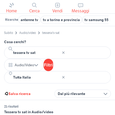
Home
Cerca
Vendi
Messaggi
antenne tv
tv a torino e provincia
tv samsung 55 pol
Ricerche
Subito
Audio/video
tessera tv sat
Cosa cerchi?
Filtri
Audio/Video
Salva ricerca
Dal più rilevante
21 risultati
Tessera tv sat in Audio/video