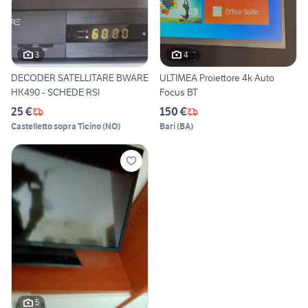
3
4
DECODER SATELLITARE BWARE
ULTIMEA Proiettore 4k Auto
HK490 - SCHEDE RSI
Focus BT
25 €
150 €
Castelletto sopra Ticino
(
NO
)
Bari
(
BA
)
5