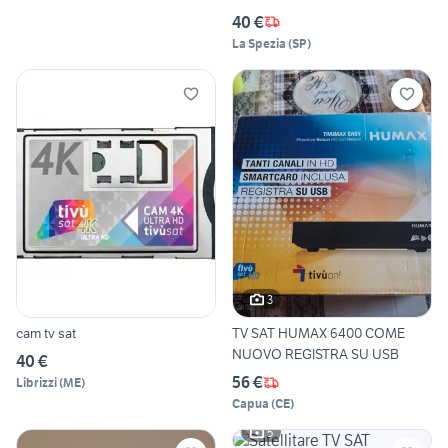
40 €
La Spezia
(
SP
)
3
cam tv sat
TV SAT HUMAX 6400 COME
NUOVO REGISTRA SU USB
40 €
56 €
Librizzi
(
ME
)
Capua
(
CE
)
5