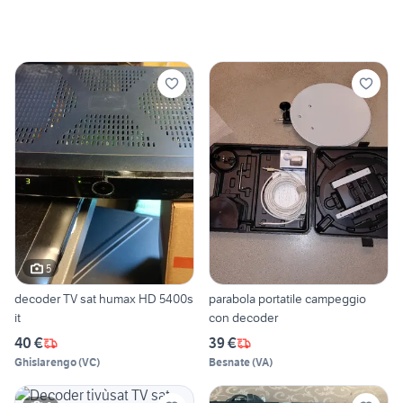
5
decoder TV sat humax HD 5400s
parabola portatile campeggio
it
con decoder
40 €
39 €
Ghislarengo
(
VC
)
Besnate
(
VA
)