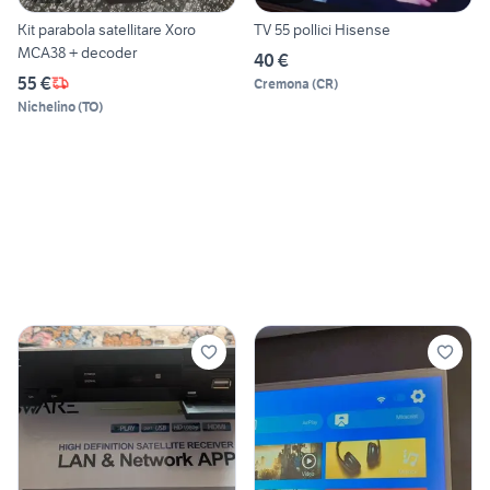
Kit parabola satellitare Xoro
TV 55 pollici Hisense
MCA38 + decoder
40 €
55 €
Cremona
(
CR
)
Nichelino
(
TO
)