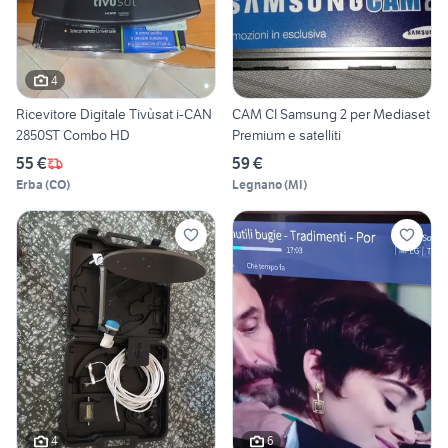
4
Ricevitore Digitale Tivùsat i-CAN
CAM CI Samsung 2 per Mediaset
2850ST Combo HD
Premium e satelliti
55 €
59 €
Erba
(
CO
)
Legnano
(
MI
)
4
6