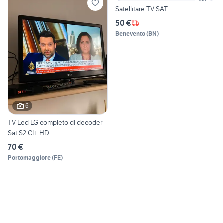
Satellitare TV SAT
50 €
Benevento
(
BN
)
6
TV Led LG completo di decoder
Sat S2 CI+ HD
70 €
Portomaggiore
(
FE
)