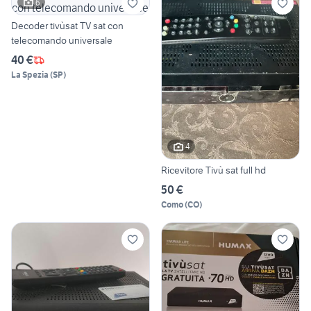
6
Decoder tivùsat TV sat con
telecomando universale
40 €
La Spezia
(
SP
)
4
Ricevitore Tivù sat full hd
50 €
Como
(
CO
)