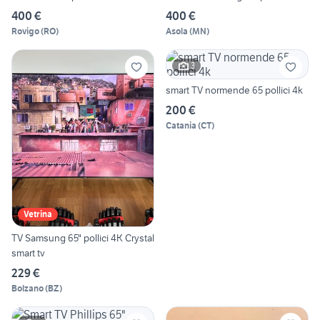
400 €
400 €
Rovigo
(
RO
)
Asola
(
MN
)
3
smart TV normende 65 pollici 4k
200 €
Catania
(
CT
)
Vetrina
TV Samsung 65" pollici 4K Crystal
smart tv
229 €
Bolzano
(
BZ
)