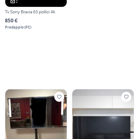
2
Tv Sony Bravia 65 pollici 4k
850 €
Predappio
(
FC
)