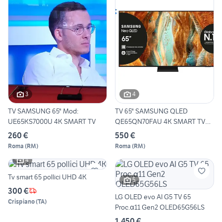
3
4
TV SAMSUNG 65" Mod:
TV 65" SAMSUNG QLED
UE65KS7000U 4K SMART TV
QE65QN70FAU 4K SMART TV
nuovo
260 €
550 €
Roma
(
RM
)
Roma
(
RM
)
4
Tv smart 65 pollici UHD 4K
5
300 €
LG OLED evo AI G5 TV 65
Crispiano
(
TA
)
Proc.α11 Gen2 OLED65G56LS
1.450 €