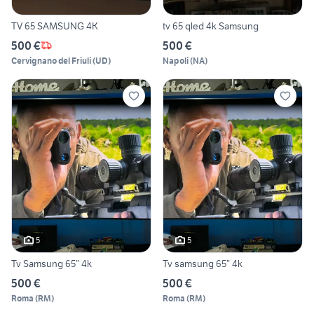
TV 65 SAMSUNG 4K
tv 65 qled 4k Samsung
500 €
500 €
Cervignano del Friuli
(
UD
)
Napoli
(
NA
)
5
5
Tv Samsung 65” 4k
Tv samsung 65” 4k
500 €
500 €
Roma
(
RM
)
Roma
(
RM
)