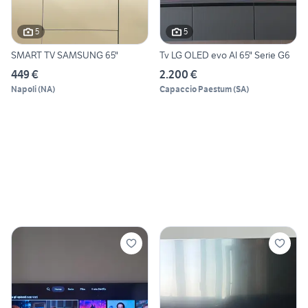
5
5
SMART TV SAMSUNG 65"
Tv LG OLED evo Al 65" Serie G6
449 €
2.200 €
Napoli
(
NA
)
Capaccio Paestum
(
SA
)