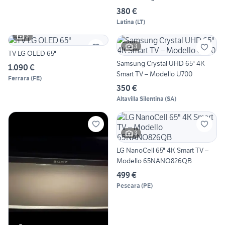
380 €
Latina
(
LT
)
3
3
TV LG OLED 65"
Samsung Crystal UHD 65" 4K
1.090 €
Smart TV – Modello U700
Ferrara
(
FE
)
350 €
Altavilla Silentina
(
SA
)
3
LG NanoCell 65" 4K Smart TV –
Modello 65NANO826QB
499 €
Pescara
(
PE
)