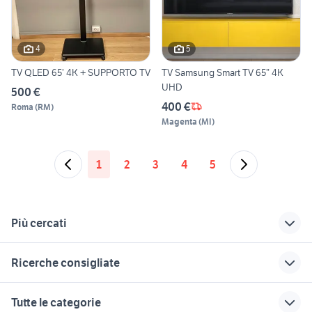
4
5
TV QLED 65’ 4K + SUPPORTO TV
TV Samsung Smart TV 65” 4K
UHD
500 €
400 €
Roma
(
RM
)
Magenta
(
MI
)
1
2
3
4
5
Più cercati
Correlati
Richerche simili
Suggerimenti
Ricerche consigliate
gomme 185 65 r14
tv 4k 55 pollici
regalo audio video
accessori auto
Veneto
autoradio nissan qashqai audio
tv 4k
main board samsung
Tutte le categorie
video
sharp tv ricambi
djm 900 nexus
decoder iptv 4k