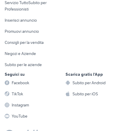
Servizio TuttoSubito per
persona
Informatica
Animali
Professionisti
Arredamento e
Console e
Accessori per
Casalinghi
Inserisci annuncio
Videogiochi
animali
Elettrodomestici
Promuovi annuncio
Audio/Video
Musica e Film
Giardino e Fai da te
Consigli per la vendita
Fotografia
Libri e Riviste
Abbigliamento e
Negozi e Aziende
Telefonia
Strumenti Musicali
Accessori
Subito per le aziende
Sports
Tutto per i bambini
Seguici su
Scarica gratis l'App
Biciclette
Facebook
Subito per Android
Collezionismo
TikTok
Subito per iOS
Instagram
YouTube