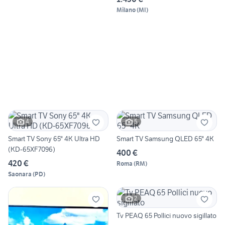
Milano
(
MI
)
4
5
Smart TV Sony 65" 4K Ultra HD
Smart TV Samsung QLED 65" 4K
(KD-65XF7096)
400 €
420 €
Roma
(
RM
)
Saonara
(
PD
)
2
Tv PEAQ 65 Pollici nuovo sigillato