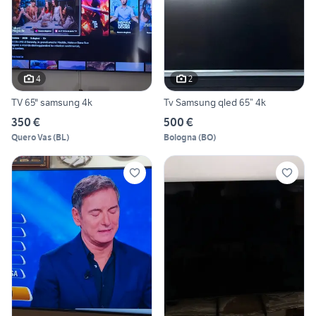
4
2
TV 65" samsung 4k
Tv Samsung qled 65” 4k
350 €
500 €
Quero Vas
(
BL
)
Bologna
(
BO
)