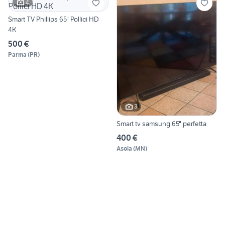
4
Smart TV Phillips 65" Pollici HD
4K
500 €
Parma
(
PR
)
3
Smart tv samsung 65" perfetta
400 €
Asola
(
MN
)