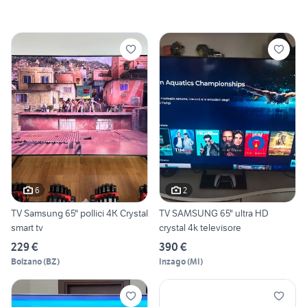
6
2
TV Samsung 65" pollici 4K Crystal
TV SAMSUNG 65" ultra HD
smart tv
crystal 4k televisore
229 €
390 €
Bolzano
(
BZ
)
Inzago
(
MI
)