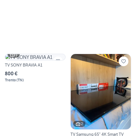
6
TV SONY BRAVIA A1
800 €
Trento
(
TN
)
2
TV Samsung 65” 4K Smart TV