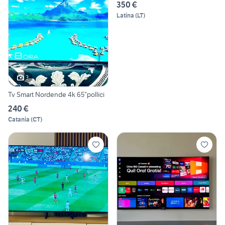
350 €
Latina
(
LT
)
3
Tv Smart Nordende 4k 65”pollici
240 €
Catania
(
CT
)