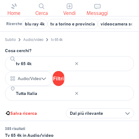
Home
Cerca
Vendi
Messaggi
blu ray 4k
tv a torino e provincia
videocamera sony
Ricerche
Subito
Audio/video
tv 65 4k
Cosa cerchi?
Filtri
Audio/Video
Salva ricerca
Dal più rilevante
385 risultati
Tv 65 4k in Audio/video