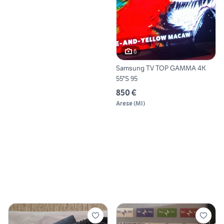
6
Samsung TV TOP GAMMA 4K
55"S 95
850 €
Arese
(
MI
)