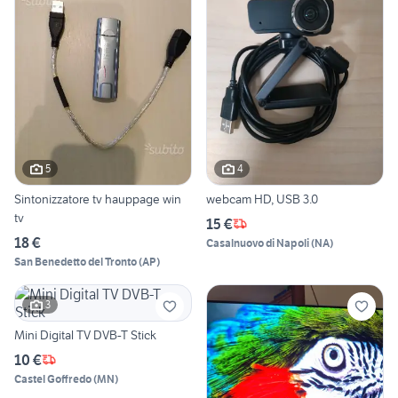
5
4
Sintonizzatore tv hauppage win
webcam HD, USB 3.0
tv
15 €
18 €
Casalnuovo di Napoli
(
NA
)
San Benedetto del Tronto
(
AP
)
3
Mini Digital TV DVB-T Stick
10 €
Castel Goffredo
(
MN
)