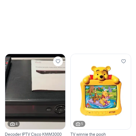
4
5
Decoder IPTV Cisco KMM3000
TV winnie the pooh