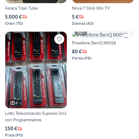
Astera Titan Tube
Nova T Stick Win TV
5.000 €
5 €
Chieri
(
TO
)
Donnas
(
AO
)
2
Proiettore BenQ MX518
80 €
Parma
(
PR
)
6
Lotto Telecomando Superior 2in1
con Programmatore
150 €
Prato
(
PO
)