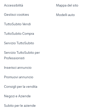
dji 4 drone
casse musica
Caravan e Camper
Accessibilità
Mappa del sito
Loft, mansarde e
Veicoli commerciali
altro
Gestisci cookies
Modelli auto
Case vacanza
TuttoSubito Vendi
Uffici e Locali
TuttoSubito Compra
commerciali
Servizio TuttoSubito
elettronica
per la casa e la
sports e hobby
Servizio TuttoSubito per
persona
Informatica
Animali
Professionisti
Arredamento e
Console e
Accessori per
Casalinghi
Inserisci annuncio
Videogiochi
animali
Elettrodomestici
Promuovi annuncio
Audio/Video
Musica e Film
Giardino e Fai da te
Consigli per la vendita
Fotografia
Libri e Riviste
Abbigliamento e
Negozi e Aziende
Telefonia
Strumenti Musicali
Accessori
Subito per le aziende
Sports
Tutto per i bambini