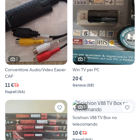
2
2
Convertitore Audio/Video Easier
Win TV per PC
CAP
20 €
11 €
Genova
(
GE
)
Napoli
(
NA
)
3
Scishion V88 TV Box no
telecomando
10 €
Napoli
(
NA
)