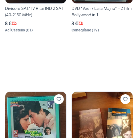
Divisore SAT/TV Ritar IND 2 SAT
DVD "Veer / Laila Majnu" – 2 Film
(40-2150 MHz)
Bollywood in 1
8 €
3 €
Aci Castello
(
CT
)
Conegliano
(
TV
)