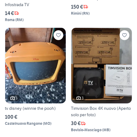
Infostrada TV
150 €
14 €
Rimini
(
RN
)
Roma
(
RM
)
3
3
tv disney (winnie the pooh)
Timvision Box 4K nuovo (Aperto
solo per foto)
100 €
30 €
Castelnuovo Rangone
(
MO
)
Bovisio-Masciago
(
MB
)