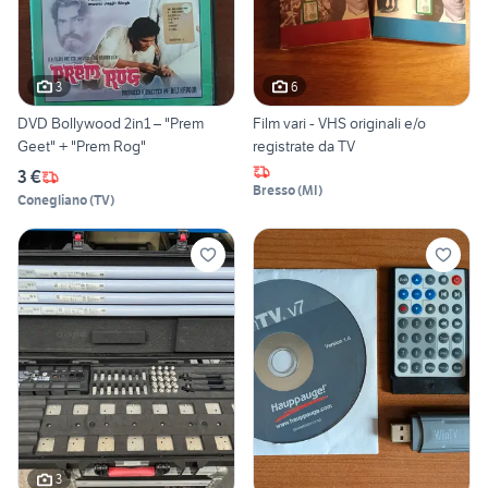
3
6
DVD Bollywood 2in1 – "Prem
Film vari - VHS originali e/o
Geet" + "Prem Rog"
registrate da TV
3 €
Bresso
(
MI
)
Conegliano
(
TV
)
3