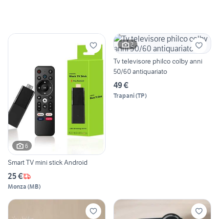
2
Tv televisore philco colby anni
50/60 antiquariato
49 €
Trapani
(
TP
)
6
Smart TV mini stick Android
25 €
Monza
(
MB
)