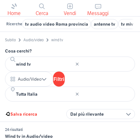
Home
Cerca
Vendi
Messaggi
tv audio video Roma provincia
antenne tv
tv mivar 
Ricerche
Subito
Audio/video
wind tv
Cosa cerchi?
Filtri
Audio/Video
Salva ricerca
Dal più rilevante
24 risultati
Wind tv in Audio/video