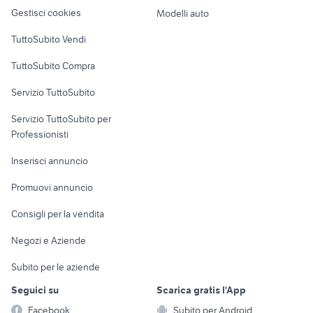
Veicoli commerciali
altro
Gestisci cookies
Modelli auto
Case vacanza
TuttoSubito Vendi
Uffici e Locali
TuttoSubito Compra
commerciali
Servizio TuttoSubito
elettronica
per la casa e la
sports e hobby
Servizio TuttoSubito per
persona
Informatica
Animali
Professionisti
Arredamento e
Console e
Accessori per
Casalinghi
Inserisci annuncio
Videogiochi
animali
Elettrodomestici
Promuovi annuncio
Audio/Video
Musica e Film
Giardino e Fai da te
Consigli per la vendita
Fotografia
Libri e Riviste
Abbigliamento e
Negozi e Aziende
Telefonia
Strumenti Musicali
Accessori
Subito per le aziende
Sports
Tutto per i bambini
Seguici su
Scarica gratis l'App
Biciclette
Facebook
Subito per Android