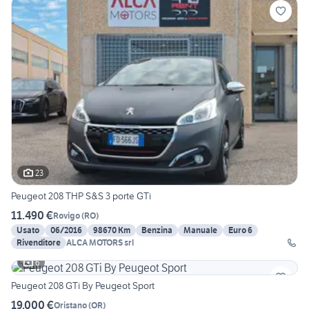
23
Peugeot 208 THP S&S 3 porte GTi
11.490 €
Rovigo
(
RO
)
Usato
06/2016
98670 Km
Benzina
Manuale
Euro 6
Rivenditore
ALCA MOTORS srl
6
Peugeot 208 GTi By Peugeot Sport
19.000 €
Oristano
(
OR
)