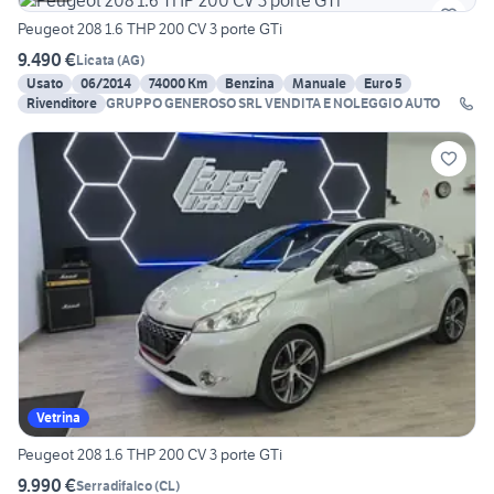
Peugeot 208 1.6 THP 200 CV 3 porte GTi
9.490 €
Licata
(
AG
)
Usato
06/2014
74000 Km
Benzina
Manuale
Euro 5
Rivenditore
GRUPPO GENEROSO SRL VENDITA E NOLEGGIO AUTO
Vetrina
Peugeot 208 1.6 THP 200 CV 3 porte GTi
9.990 €
Serradifalco
(
CL
)