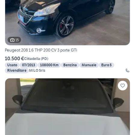
15
Peugeot 208 1.6 THP 200 CV 3 porte GTi
10.500 €
Cittadella
(
PD
)
Usato
07/2013
108000 Km
Benzina
Manuale
Euro 5
Rivenditore
MILO Srls