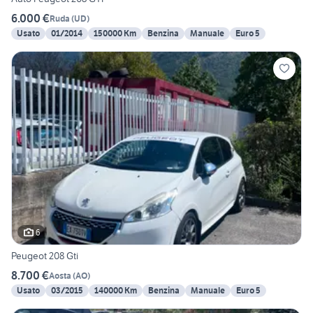
6.000 €
Ruda
(
UD
)
Usato
01/2014
150000 Km
Benzina
Manuale
Euro 5
6
Peugeot 208 Gti
8.700 €
Aosta
(
AO
)
Usato
03/2015
140000 Km
Benzina
Manuale
Euro 5