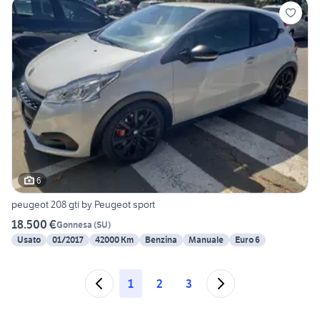
6
peugeot 208 gti by Peugeot sport
18.500 €
Gonnesa
(
SU
)
Usato
01/2017
42000 Km
Benzina
Manuale
Euro 6
1
2
3