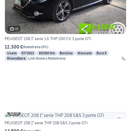
15
PEUGEOT 208 1° serie 1.6 THP 200 CV 3 porte GTi
12.300 €
Rottofreno
(
PC
)
Usato
07/2013
85000 Km
Benzina
Manuale
Euro 5
Rivenditore
Link Motors Rottofreno
24
PEUGEOT 208 1° serie THP 208 S&S 3 porte GTi