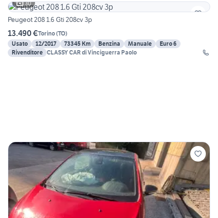
30
Peugeot 208 1.6 Gti 208cv 3p
13.490 €
Torino
(
TO
)
Usato
12/2017
73345 Km
Benzina
Manuale
Euro 6
Rivenditore
CLASSY CAR di Vinciguerra Paolo