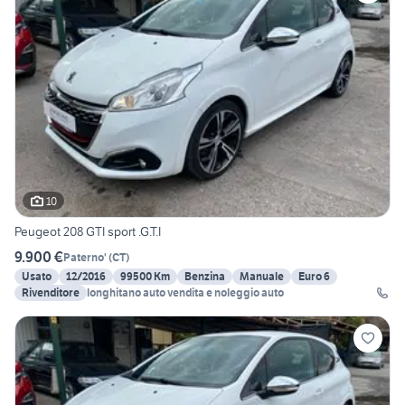
10
Peugeot 208 GTI sport .G.T.I
9.900 €
Paterno'
(
CT
)
Usato
12/2016
99500 Km
Benzina
Manuale
Euro 6
Rivenditore
longhitano auto vendita e noleggio auto