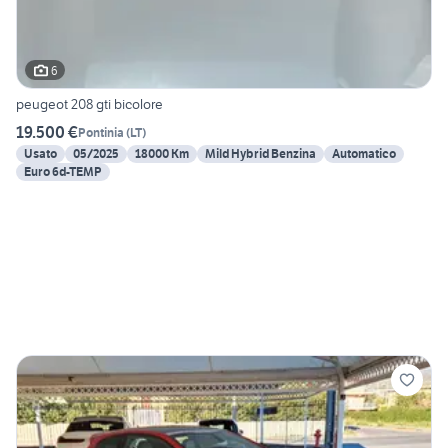
6
peugeot 208 gti bicolore
19.500 €
Pontinia
(
LT
)
Usato
05/2025
18000 Km
Mild Hybrid Benzina
Automatico
Euro 6d-TEMP