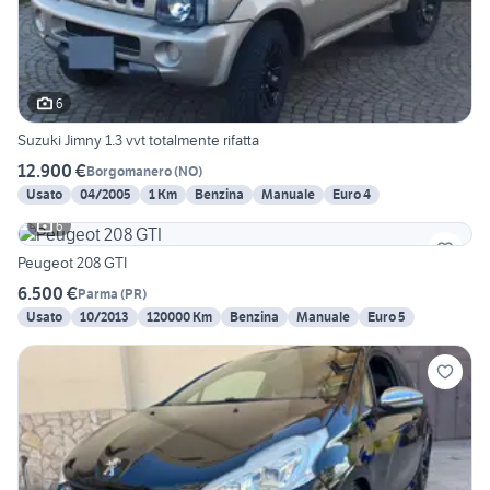
6
Suzuki Jimny 1.3 vvt totalmente rifatta
12.900 €
Borgomanero
(
NO
)
Usato
04/2005
1 Km
Benzina
Manuale
Euro 4
6
Peugeot 208 GTI
6.500 €
Parma
(
PR
)
Usato
10/2013
120000 Km
Benzina
Manuale
Euro 5