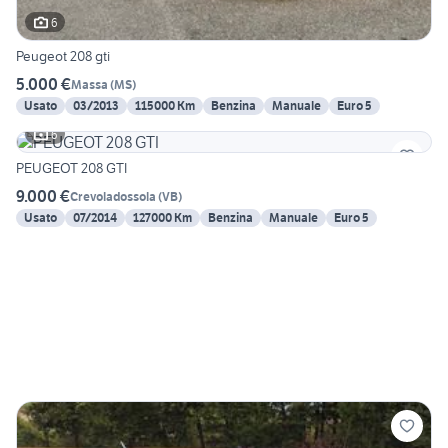
6
Peugeot 208 gti
5.000 €
Massa
(
MS
)
Usato
03/2013
115000 Km
Benzina
Manuale
Euro 5
6
PEUGEOT 208 GTI
9.000 €
Crevoladossola
(
VB
)
Usato
07/2014
127000 Km
Benzina
Manuale
Euro 5