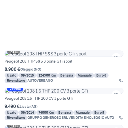
13
Peugeot 208 THP S&S 3 porte GTi sport
8.900 €
Oleggio
(
NO
)
Usato
09/2015
124300 Km
Benzina
Manuale
Euro 6
Rivenditore
AUTOVERBANO
Vetrina
Peugeot 208 1.6 THP 200 CV 3 porte GTi
9.490 €
Licata
(
AG
)
Usato
06/2014
74000 Km
Benzina
Manuale
Euro 5
Rivenditore
GRUPPO GENEROSO SRL VENDITA E NOLEGGIO AUTO
13