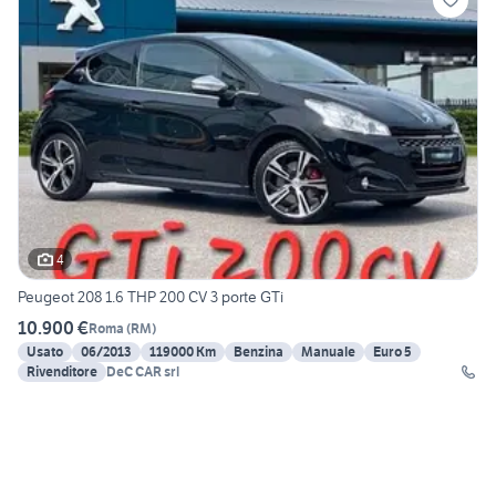
4
Peugeot 208 1.6 THP 200 CV 3 porte GTi
10.900 €
Roma
(
RM
)
Usato
06/2013
119000 Km
Benzina
Manuale
Euro 5
Rivenditore
DeC CAR srl