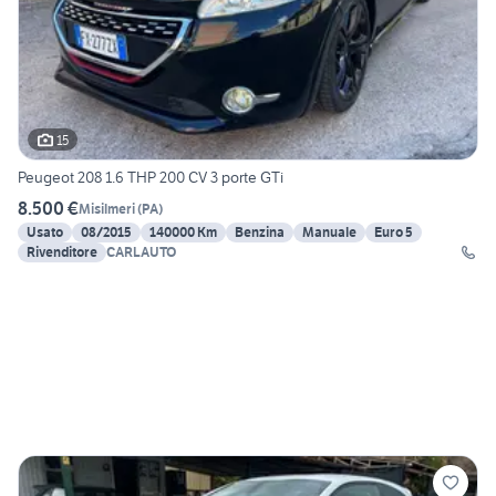
15
Peugeot 208 1.6 THP 200 CV 3 porte GTi
8.500 €
Misilmeri
(
PA
)
Usato
08/2015
140000 Km
Benzina
Manuale
Euro 5
Rivenditore
CARLAUTO