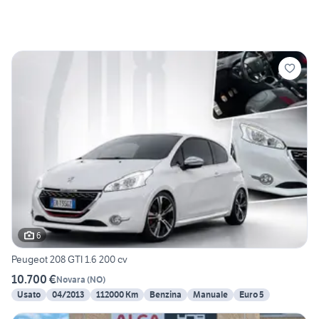
6
Peugeot 208 GTI 1.6 200 cv
10.700 €
Novara
(
NO
)
Usato
04/2013
112000 Km
Benzina
Manuale
Euro 5