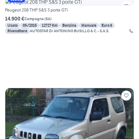
Peugeot 208 THP S&S 3 porte GTi
14.900 €
Campagna
(
SA
)
Usato
05/2015
12727 Km
Benzina
Manuale
Euro 6
Rivenditore
AUTOSTAR DI ANTONINO BUSILLO & C. - S.A.S.