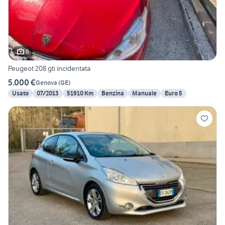
6
Peugeot 208 gti incidentata
5.000 €
Genova
(
GE
)
Usato
07/2013
51910 Km
Benzina
Manuale
Euro 5