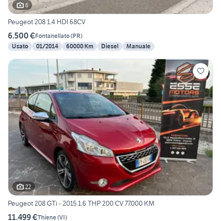
6
Peugeot 208 1.4 HDI 68CV
6.500 €
Fontanellato
(
PR
)
Usato
01/2014
60000 Km
Diesel
Manuale
22
Peugeot 208 GTi - 2015 1.6 THP 200 CV 77.000 KM
11.499 €
Thiene
(
VI
)