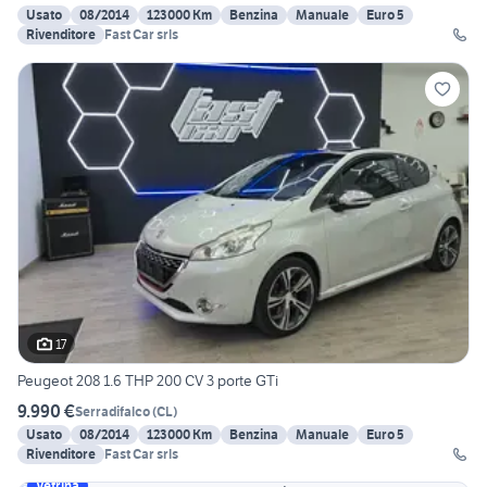
Usato
08/2014
123000 Km
Benzina
Manuale
Euro 5
Rivenditore
Fast Car srls
17
Peugeot 208 1.6 THP 200 CV 3 porte GTi
9.990 €
Serradifalco
(
CL
)
Usato
08/2014
123000 Km
Benzina
Manuale
Euro 5
Rivenditore
Fast Car srls
Vetrina