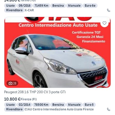
14.800 €
Torino
(
TO
)
Usato
09/2016
71459 Km
Benzina
Manuale
Euro 6e
Rivenditore
X-CAR
28
Peugeot 208 1.6 THP 200 CV 3 porte GTi
10.800 €
Firenze
(
FI
)
Usato
02/2014
78500 Km
Benzina
Manuale
Euro 5
Rivenditore
CIAU Centro Intermediazione Auto Usate Firenze