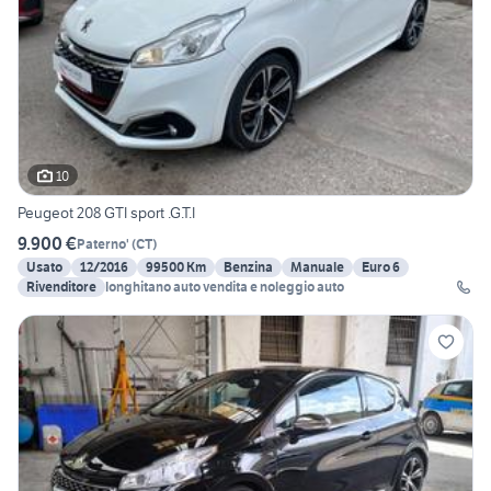
10
Peugeot 208 GTI sport .G.T.I
9.900 €
Paterno'
(
CT
)
Usato
12/2016
99500 Km
Benzina
Manuale
Euro 6
Rivenditore
longhitano auto vendita e noleggio auto