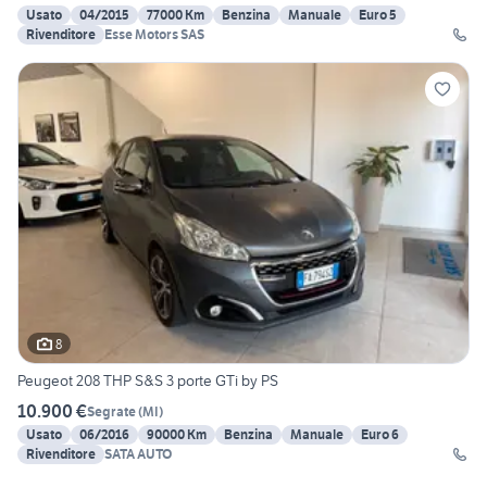
Usato
04/2015
77000 Km
Benzina
Manuale
Euro 5
Rivenditore
Esse Motors SAS
8
Peugeot 208 THP S&S 3 porte GTi by PS
10.900 €
Segrate
(
MI
)
Usato
06/2016
90000 Km
Benzina
Manuale
Euro 6
Rivenditore
SATA AUTO