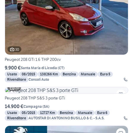
30
Peugeot 208 GTi 1.6 THP 200cv
9.900 €
Santa Maria di Licodia
(
CT
)
Usato
08/2015
138266 Km
Benzina
Manuale
Euro 5
Rivenditore
Consoli Auto
29
Peugeot 208 THP S&S 3 porte GTi
14.900 €
Campagna
(
SA
)
Usato
05/2015
12727 Km
Benzina
Manuale
Euro 6
Rivenditore
AUTOSTAR DI ANTONINO BUSILLO & C. - S.A.S.