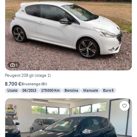
6
Peugeot 208 gti (stage 1)
8.700 €
Brusnengo
(
BI
)
Usato
06/2013
175000 Km
Benzina
Manuale
Euro 5