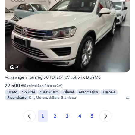
20
Volkswagen Touareg 3.0 TDI 204 CV tiptronic BlueMo
22.500 €
Settimo San Pietro
(
CA
)
Usato
12/2014
136050 Km
Diesel
Automatico
Euro 6e
Rivenditore
City Motors di Soldi Gianluca
1
2
3
4
5