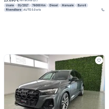
13.690 €
Terracina
(
LT
)
Usato
01/2017
76000 Km
Diesel
Manuale
Euro 6
Rivenditore
AUTO 3.0 srls