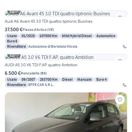
15
Audi A6 Avant 45 3.0 TDI quattro tiptronic Busines
37.500 €
Fiesso d'Artico
(
VE
)
Usato
01/2020
107000 Km
Mild Hybrid Diesel
Automatico
Euro 6
Rivenditore
Autosalone di Bortolato Nicola
13
AUDI A5 3.0 V6 TDI F.AP. quattro Ambition
6.500 €
Roncadelle
(
BS
)
Usato
09/2007
263700 Km
Diesel
Manuale
Euro 4
Rivenditore
EFFE CAR S.R.L.