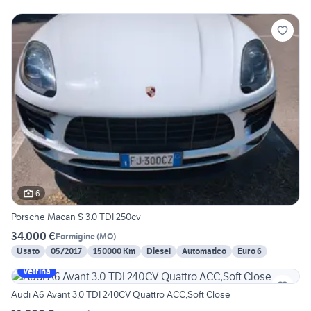
6
Porsche Macan S 3.0 TDI 250cv
34.000 €
Formigine
(
MO
)
Usato
05/2017
150000 Km
Diesel
Automatico
Euro 6
Vetrina
Audi A6 Avant 3.0 TDI 240CV Quattro ACC,Soft Close