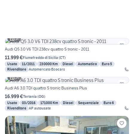
16
Audi Q5 3.0 V6 TDI 238cv quattro S tronic - 2011
11.999 €
Fiumefreddo di Sicilia
(
CT
)
Usato
11/2011
230000 Km
Diesel
Automatico
Euro 5
Rivenditore
Automercato Ecocars
25
Audi A6 3.0 TDI quattro S tronic Business Plus
16.999 €
Tertenia
(
OG
)
Usato
03/2016
171000 Km
Diesel
Sequenziale
Euro 6
Rivenditore
AP autousate