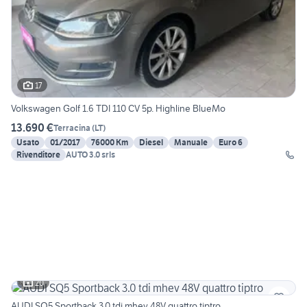
17
Volkswagen Golf 1.6 TDI 110 CV 5p. Highline BlueMo
13.690 €
Terracina
(
LT
)
Usato
01/2017
76000 Km
Diesel
Manuale
Euro 6
Rivenditore
AUTO 3.0 srls
20
AUDI SQ5 Sportback 3.0 tdi mhev 48V quattro tiptro