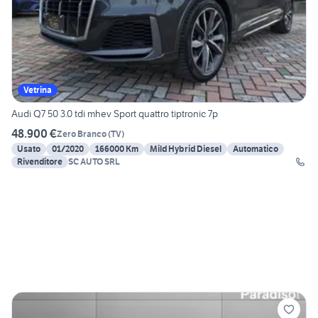
Vetrina
Audi Q7 50 3.0 tdi mhev Sport quattro tiptronic 7p
48.900 €
Zero Branco
(
TV
)
Usato
01/2020
166000 Km
Mild Hybrid Diesel
Automatico
Rivenditore
SC AUTO SRL