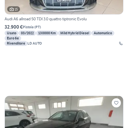
15
Audi A6 allroad 50 TDI 3.0 quattro tiptronic Evolu
32.900 €
Pistoia
(
PT
)
Usato
03/2022
130000 Km
Mild Hybrid Diesel
Automatico
Euro 6e
Rivenditore
LD AUTO