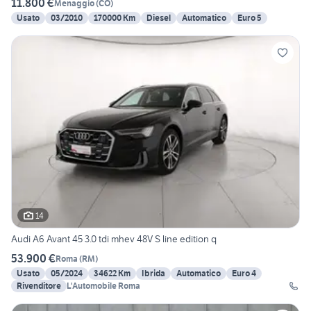
11.800 €
Menaggio
(
CO
)
Usato
03/2010
170000 Km
Diesel
Automatico
Euro 5
14
Audi A6 Avant 45 3.0 tdi mhev 48V S line edition q
53.900 €
Roma
(
RM
)
Usato
05/2024
34622 Km
Ibrida
Automatico
Euro 4
Rivenditore
L'Automobile Roma