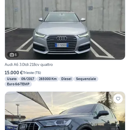
6
Audi A6 3.0tdi 218cv quattro
15.000 €
Trieste
(
TS
)
Usato
09/2017
265000 Km
Diesel
Sequenziale
Euro 6d-TEMP