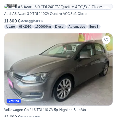
6
Audi A6 Avant 3.0 TDI 240CV Quattro ACC,Soft Close
11.800 €
Menaggio
(
CO
)
Usato
03/2010
170000 Km
Diesel
Automatico
Euro 5
Vetrina
Volkswagen Golf 1.6 TDI 110 CV 5p. Highline BlueMo