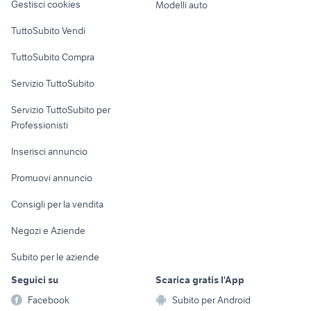
Gestisci cookies
Modelli auto
Case vacanza
TuttoSubito Vendi
Uffici e Locali
TuttoSubito Compra
commerciali
Servizio TuttoSubito
elettronica
per la casa e la
sports e hobby
Servizio TuttoSubito per
persona
Informatica
Animali
Professionisti
Arredamento e
Console e
Accessori per
Casalinghi
Inserisci annuncio
Videogiochi
animali
Elettrodomestici
Promuovi annuncio
Audio/Video
Musica e Film
Giardino e Fai da te
Consigli per la vendita
Fotografia
Libri e Riviste
Abbigliamento e
Negozi e Aziende
Telefonia
Strumenti Musicali
Accessori
Subito per le aziende
Sports
Tutto per i bambini
Seguici su
Scarica gratis l'App
Biciclette
Facebook
Subito per Android