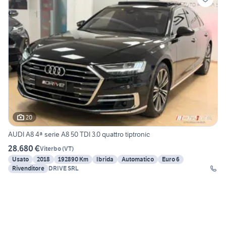
20
AUDI A8 4ª serie A8 50 TDI 3.0 quattro tiptronic
28.680 €
Viterbo
(
VT
)
Usato
2018
192890 Km
Ibrida
Automatico
Euro 6
Rivenditore
DRIVE SRL