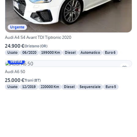
Urgente
Audi A4 S4 Avant TDI Tiptronic 2020
24.900 €
Oristano
(
OR
)
Usato
06/2020
199000 Km
Diesel
Automatico
Euro 6
Vetrina
Audi A6 50
25.000 €
Trani
(
BT
)
Usato
12/2019
220000 Km
Diesel
Sequenziale
Euro 5