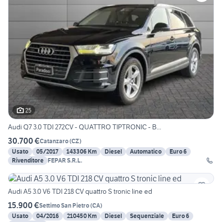
25
Audi Q7 3.0 TDI 272CV - QUATTRO TIPTRONIC - B...
30.700 €
Catanzaro
(
CZ
)
Usato
05/2017
143306 Km
Diesel
Automatico
Euro 6
Rivenditore
FEPAR S.R.L.
Audi A5 3.0 V6 TDI 218 CV quattro S tronic line ed
15.900 €
Settimo San Pietro
(
CA
)
Usato
04/2016
210450 Km
Diesel
Sequenziale
Euro 6