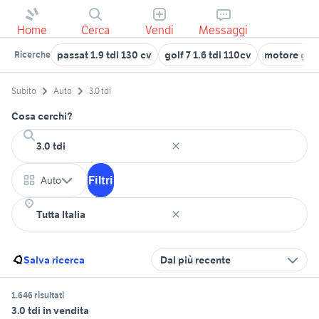
Home
Cerca
Vendi
Messaggi
passat 1.9 tdi 130 cv
golf 7 1.6 tdi 110cv
motore golf 
Ricerche
Subito
Auto
3.0 tdi
Cosa cerchi?
Filtri
Auto
Salva ricerca
Dal più recente
1.646 risultati
3.0 tdi in vendita