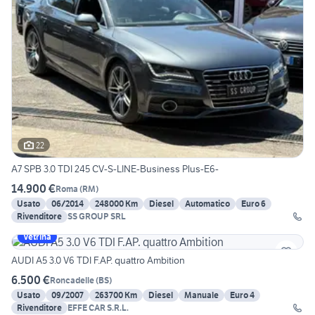
22
A7 SPB 3.0 TDI 245 CV-S-LINE-Business Plus-E6-
14.900 €
Roma
(
RM
)
Usato
06/2014
248000 Km
Diesel
Automatico
Euro 6
Rivenditore
SS GROUP SRL
Vetrina
AUDI A5 3.0 V6 TDI F.AP. quattro Ambition
6.500 €
Roncadelle
(
BS
)
Usato
09/2007
263700 Km
Diesel
Manuale
Euro 4
Rivenditore
EFFE CAR S.R.L.