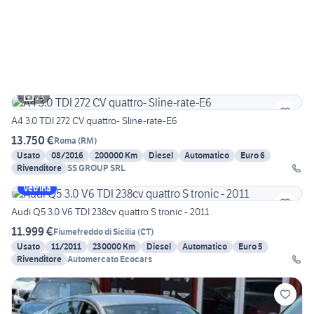
23
A4 3.0 TDI 272 CV quattro- Sline-rate-E6
13.750 €
Roma
(
RM
)
Usato
08/2016
200000 Km
Diesel
Automatico
Euro 6
Rivenditore
SS GROUP SRL
Vetrina
Audi Q5 3.0 V6 TDI 238cv quattro S tronic - 2011
11.999 €
Fiumefreddo di Sicilia
(
CT
)
Usato
11/2011
230000 Km
Diesel
Automatico
Euro 5
Rivenditore
Automercato Ecocars