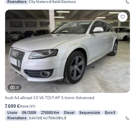
Rivenditore
City Motors di Soldi Gianluca
28
Audi A4 allroad 3.0 V6 TDI F.AP. S tronic Advanced
7.699 €
Nove
(
VI
)
Usato
09/2009
270000 Km
Diesel
Sequenziale
Euro 5
Rivenditore
DAVIDE AUTOMOBILE