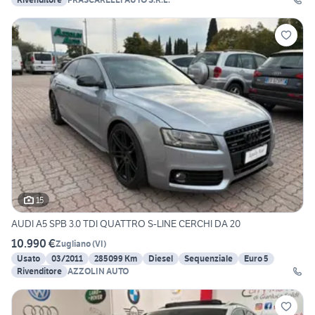
15
AUDI A5 SPB 3.0 TDI QUATTRO S-LINE CERCHI DA 20
10.990 €
Zugliano
(
VI
)
Usato
03/2011
285099 Km
Diesel
Sequenziale
Euro 5
Rivenditore
AZZOLIN AUTO