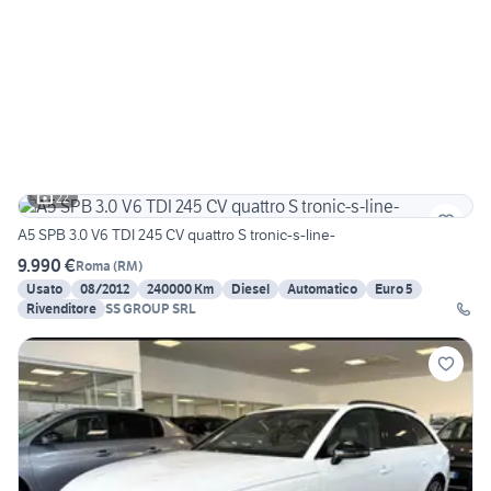
22
A5 SPB 3.0 V6 TDI 245 CV quattro S tronic-s-line-
9.990 €
Roma
(
RM
)
Usato
08/2012
240000 Km
Diesel
Automatico
Euro 5
Rivenditore
SS GROUP SRL