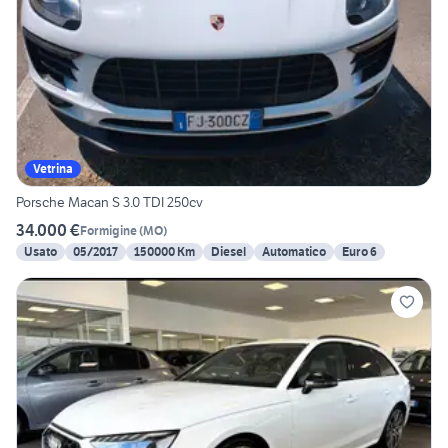
Vetrina
Porsche Macan S 3.0 TDI 250cv
34.000 €
Formigine
(
MO
)
Usato
05/2017
150000 Km
Diesel
Automatico
Euro 6