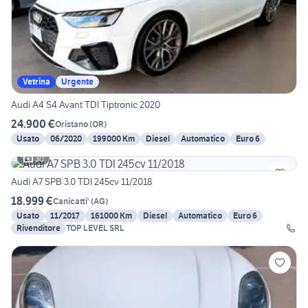
Vetrina
Urgente
Audi A4 S4 Avant TDI Tiptronic 2020
24.900 €
Oristano
(
OR
)
Usato
06/2020
199000 Km
Diesel
Automatico
Euro 6
30
Audi A7 SPB 3.0 TDI 245cv 11/2018
18.999 €
Canicatti'
(
AG
)
Usato
11/2017
161000 Km
Diesel
Automatico
Euro 6
Rivenditore
TOP LEVEL SRL