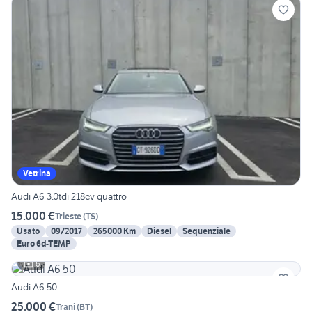
Vetrina
Audi A6 3.0tdi 218cv quattro
15.000 €
Trieste
(
TS
)
Usato
09/2017
265000 Km
Diesel
Sequenziale
Euro 6d-TEMP
6
Audi A6 50
25.000 €
Trani
(
BT
)