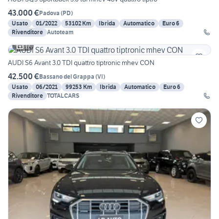
43.000 €
Padova
(
PD
)
Usato
01/2022
53102 Km
Ibrida
Automatico
Euro 6
Rivenditore
Autoteam
17
AUDI S6 Avant 3.0 TDI quattro tiptronic mhev CON
42.500 €
Bassano del Grappa
(
VI
)
Usato
06/2021
99253 Km
Ibrida
Automatico
Euro 6
Rivenditore
TOTALCARS