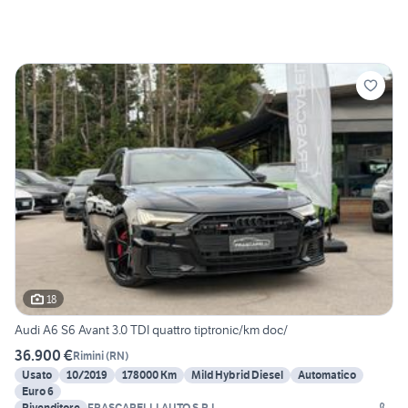
18
Audi A6 S6 Avant 3.0 TDI quattro tiptronic/km doc/
36.900 €
Rimini
(
RN
)
Usato
10/2019
178000 Km
Mild Hybrid Diesel
Automatico
Euro 6
Rivenditore
FRASCARELLI AUTO S.R.L.