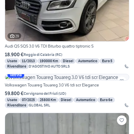
29
Audi Q5 SQ5 3.0 V6 TDI Biturbo quattro tiptronic S
18.900 €
Reggio di Calabria
(
RC
)
Usato
11/2013
190000 Km
Diesel
Automatico
Euro 5
Rivenditore
D'AGOSTINO AUTO SRLS
Vetrina
Volkswagen Touareg Touareg 3.0 V6 tdi scr Elegance
59.800 €
Cervignano del Friuli
(
UD
)
Usato
07/2025
25800 Km
Diesel
Automatico
Euro 6e
Rivenditore
GLOBAL SRL