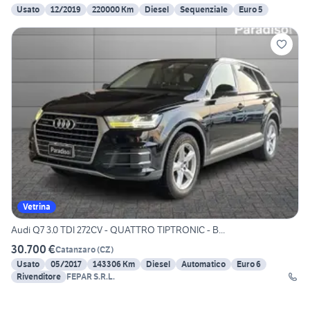
Usato
12/2019
220000 Km
Diesel
Sequenziale
Euro 5
Vetrina
Audi Q7 3.0 TDI 272CV - QUATTRO TIPTRONIC - B...
30.700 €
Catanzaro
(
CZ
)
Usato
05/2017
143306 Km
Diesel
Automatico
Euro 6
Rivenditore
FEPAR S.R.L.