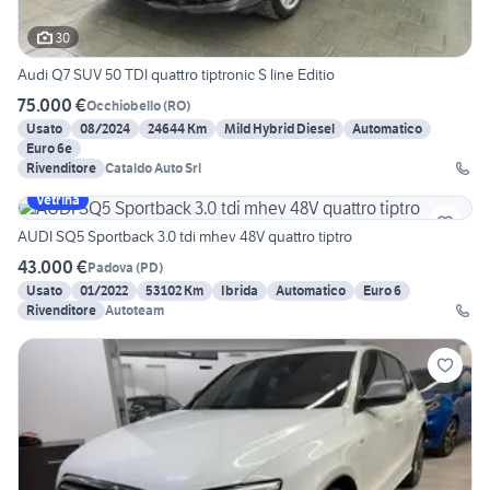
30
Audi Q7 SUV 50 TDI quattro tiptronic S line Editio
75.000 €
Occhiobello
(
RO
)
Usato
08/2024
24644 Km
Mild Hybrid Diesel
Automatico
Euro 6e
Rivenditore
Cataldo Auto Srl
Vetrina
AUDI SQ5 Sportback 3.0 tdi mhev 48V quattro tiptro
43.000 €
Padova
(
PD
)
Usato
01/2022
53102 Km
Ibrida
Automatico
Euro 6
Rivenditore
Autoteam