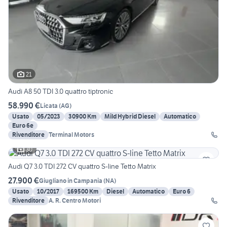
21
Audi A8 50 TDI 3.0 quattro tiptronic
58.990 €
Licata
(
AG
)
Usato
05/2023
30900 Km
Mild Hybrid Diesel
Automatico
Euro 6e
Rivenditore
Terminal Motors
30
Audi Q7 3.0 TDI 272 CV quattro S-line Tetto Matrix
27.900 €
Giugliano in Campania
(
NA
)
Usato
10/2017
169500 Km
Diesel
Automatico
Euro 6
Rivenditore
A. R. Centro Motori