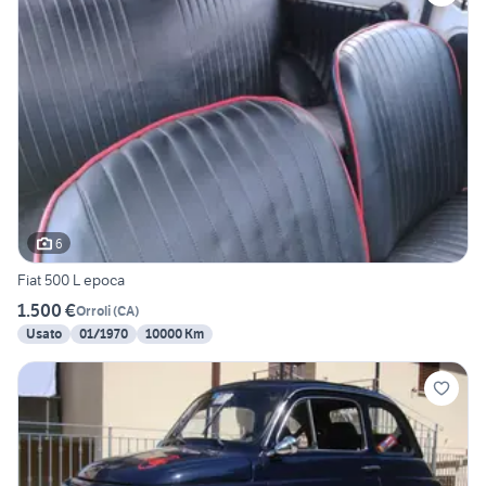
6
Fiat 500 L epoca
1.500 €
Orroli
(
CA
)
Usato
01/1970
10000 Km