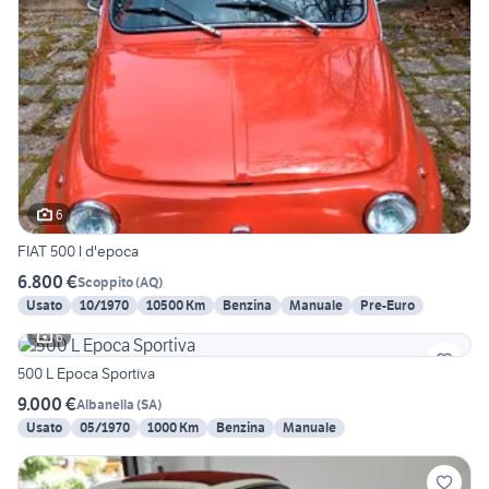
6
FIAT 500 l d'epoca
6.800 €
Scoppito
(
AQ
)
Usato
10/1970
10500 Km
Benzina
Manuale
Pre-Euro
6
500 L Epoca Sportiva
9.000 €
Albanella
(
SA
)
Usato
05/1970
1000 Km
Benzina
Manuale