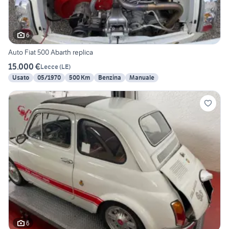
6
Auto Fiat 500 Abarth replica
15.000 €
Lecce
(
LE
)
Usato
05/1970
500 Km
Benzina
Manuale
6