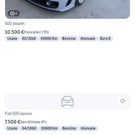
6
500 Abarth
10.500 €
Pancalieri
(
TO
)
Usato
03/2016
90000 Km
Benzina
Manuale
Euro 6
Fiat 500 epoca
7.500 €
San Miniato
(
PI
)
Usato
04/1960
30000 Km
Benzina
Manuale