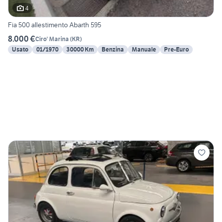
4
Fia 500 allestimento Abarth 595
8.000 €
Ciro' Marina
(
KR
)
Usato
01/1970
30000 Km
Benzina
Manuale
Pre-Euro