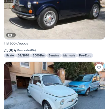
5
Fiat 500 d'epoca
7.500 €
Monreale
(
PA
)
Usato
05/1970
3000 Km
Benzina
Manuale
Pre-Euro