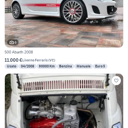
6
500 Abarth 2008
11.000 €
Livorno Ferraris
(
VC
)
Usato
04/2008
90000 Km
Benzina
Manuale
Euro 5