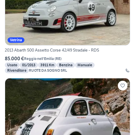
Vetrina
2013 Abarth 500 Assetto Corse 42/49 Stradale - RDS
85.000 €
Reggio nell'Emilia
(
RE
)
Usato
01/2013
3911 Km
Benzina
Manuale
Rivenditore
RUOTE DA SOGNO SRL