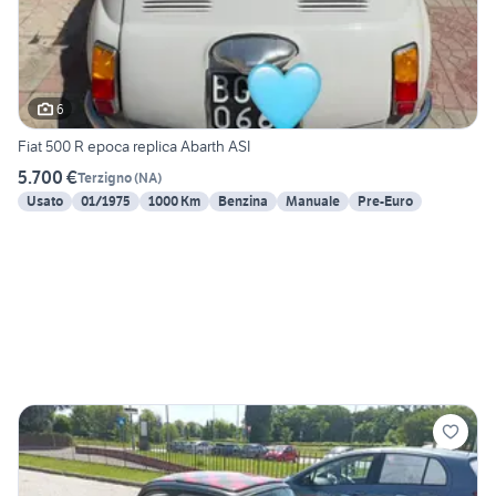
6
Fiat 500 R epoca replica Abarth ASI
5.700 €
Terzigno
(
NA
)
Usato
01/1975
1000 Km
Benzina
Manuale
Pre-Euro