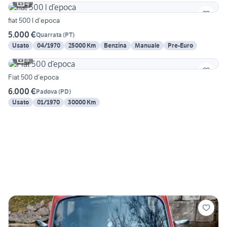
4
fiat 500 l d’epoca
5.000 €
Quarrata
(
PT
)
Usato
04/1970
25000 Km
Benzina
Manuale
Pre-Euro
4
Fiat 500 d’epoca
6.000 €
Padova
(
PD
)
Usato
01/1970
30000 Km