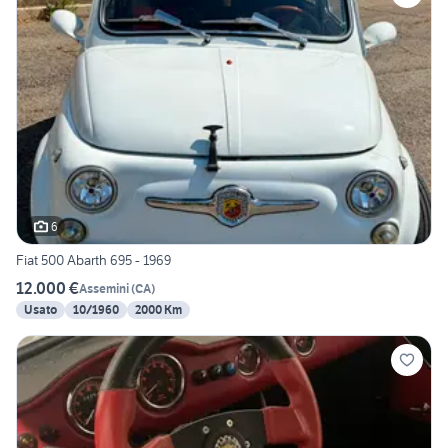
6
Fiat 500 Abarth 695 - 1969
12.000 €
Assemini
(
CA
)
Usato
10/1960
2000 Km