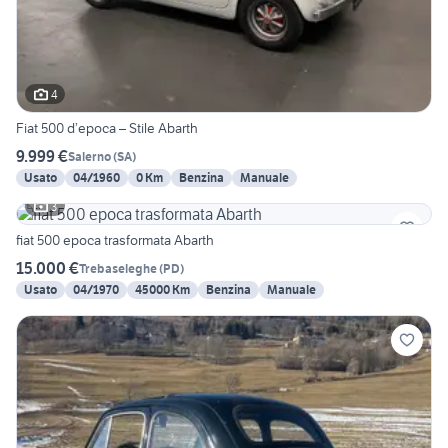
4
Fiat 500 d’epoca – Stile Abarth
9.999 €
Salerno
(
SA
)
Usato
04/1960
0 Km
Benzina
Manuale
3
fiat 500 epoca trasformata Abarth
15.000 €
Trebaseleghe
(
PD
)
Usato
04/1970
45000 Km
Benzina
Manuale