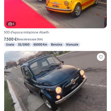
6
500 d'epoca imitazione Abarth.
7.500 €
Boscotrecase
(
NA
)
Usato
01/1960
68000 Km
Benzina
Manuale