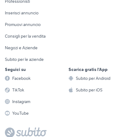
Professionisti
Arredamento e
Console e
Accessori per
Casalinghi
Inserisci annuncio
Videogiochi
animali
Elettrodomestici
Promuovi annuncio
Audio/Video
Musica e Film
Giardino e Fai da te
Consigli per la vendita
Fotografia
Libri e Riviste
Abbigliamento e
Negozi e Aziende
Telefonia
Strumenti Musicali
Accessori
Subito per le aziende
Sports
Tutto per i bambini
Seguici su
Scarica gratis l'App
Biciclette
Facebook
Subito per Android
Collezionismo
TikTok
Subito per iOS
Instagram
YouTube