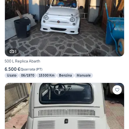
6
500 L Replica Abarth
6.500 €
Quarrata
(
PT
)
Usato
06/1970
15300 Km
Benzina
Manuale