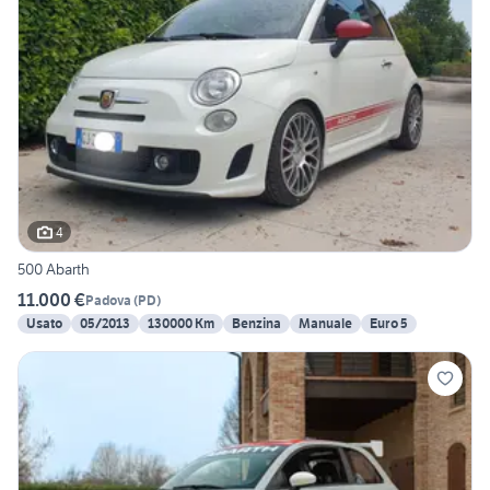
4
500 Abarth
11.000 €
Padova
(
PD
)
Usato
05/2013
130000 Km
Benzina
Manuale
Euro 5