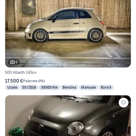
6
500 Abarth 145cv
17.500 €
Palermo
(
PA
)
Usato
03/2016
38000 Km
Benzina
Manuale
Euro 5