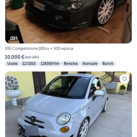
6
595 Competizione,180cv + 500 epoca
10.000 €
Jesi
(
AN
)
Usato
12/2015
128000 Km
Benzina
Manuale
Euro 6