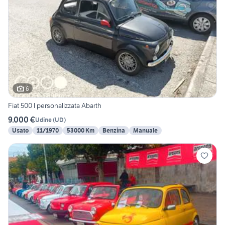
6
Fiat 500 l personalizzata Abarth
9.000 €
Udine
(
UD
)
Usato
11/1970
53000 Km
Benzina
Manuale