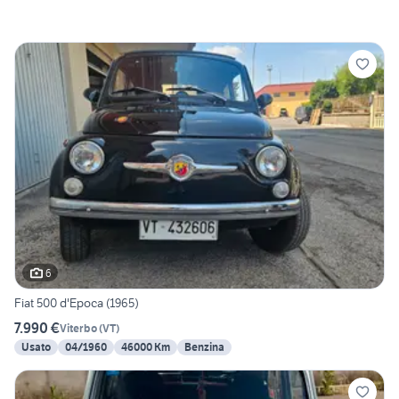
6
Fiat 500 d'Epoca (1965)
7.990 €
Viterbo
(
VT
)
Usato
04/1960
46000 Km
Benzina