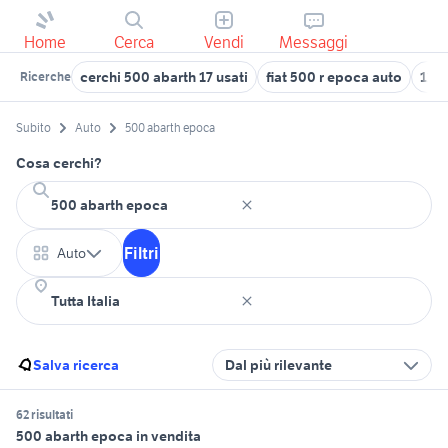
Home
Cerca
Vendi
Messaggi
cerchi 500 abarth 17 usati
fiat 500 r epoca auto
124 
Ricerche
Subito
Auto
500 abarth epoca
Cosa cerchi?
Filtri
Auto
Salva ricerca
Dal più rilevante
62 risultati
500 abarth epoca in vendita