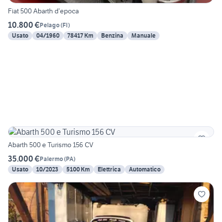
Fiat 500 Abarth d’epoca
10.800 €
Pelago
(
FI
)
Usato
04/1960
78417 Km
Benzina
Manuale
Abarth 500 e Turismo 156 CV
35.000 €
Palermo
(
PA
)
Usato
10/2023
5100 Km
Elettrica
Automatico