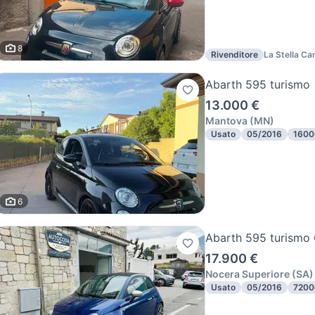
8
Rivenditore
La Stella Ca
Abarth 595 turismo
13.000 €
Mantova
(
MN
)
Usato
05/2016
1600
6
Abarth 595 turismo 
17.900 €
Nocera Superiore
(
SA
)
Usato
05/2016
7200