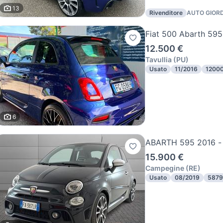
13
Rivenditore
AUTO GIOR
Fiat 500 Abarth 595
12.500 €
Tavullia
(
PU
)
Usato
11/2016
1200
6
ABARTH 595 2016 - 5
15.900 €
Campegine
(
RE
)
Usato
08/2019
5879