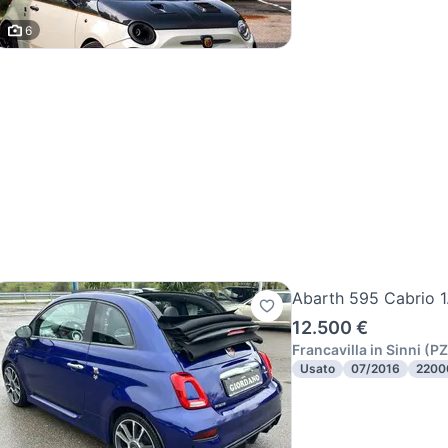
6
Abarth 595 Cabrio 1
12.500 €
Francavilla in Sinni
(
PZ
Usato
07/2016
2200