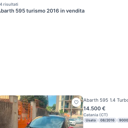
4 risultati
barth 595 turismo 2016 in vendita
Abarth 595 1.4 Turb
14.500 €
Catania
(
CT
)
Usato
08/2016
9000