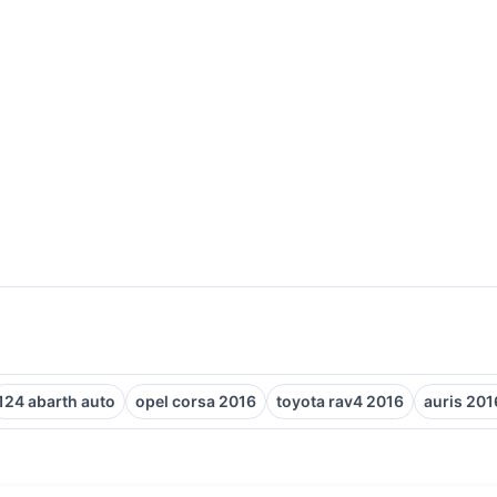
124 abarth auto
opel corsa 2016
toyota rav4 2016
auris 201