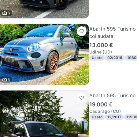
6
Abarth 595 Turismo
collaudata.
13.000 €
Udine
(
UD
)
Usato
02/2016
1080
6
Abarth 595 Turismo
19.000 €
Cadorago
(
CO
)
Usato
12/2017
1150