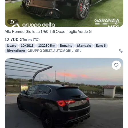
9
Alfa Romeo Giulietta 1750 TBi Quadrifoglio Verde G
12.700 €
Torino
(
TO
)
Usato
10/2013
132250 Km
Benzina
Manuale
Euro 6
Rivenditore
GRUPPO DELTA AUTOMOBILI SRL