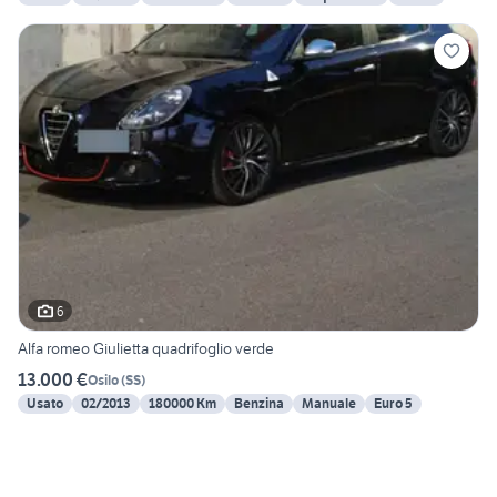
6
Alfa romeo Giulietta quadrifoglio verde
13.000 €
Osilo
(
SS
)
Usato
02/2013
180000 Km
Benzina
Manuale
Euro 5