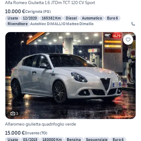
Alfa Romeo Giulietta 1.6 JTDm TCT 120 CV Sport
10.000 €
Cerignola
(
FG
)
Usato
12/2020
165382 Km
Diesel
Automatico
Euro 6
Rivenditore
AutoMec DIMALLIO Matteo Dimallio
3
Alfaromeo giulietta quadrifoglio verde
15.000 €
Druento
(
TO
)
Usato
03/2015
180000 Km
Benzina
Sequenziale
Euro 6