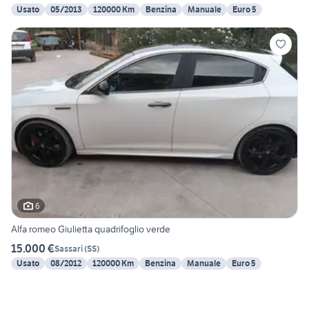
Usato
05/2013
120000 Km
Benzina
Manuale
Euro 5
6
Alfa romeo Giulietta quadrifoglio verde
15.000 €
Sassari
(
SS
)
Usato
08/2012
120000 Km
Benzina
Manuale
Euro 5