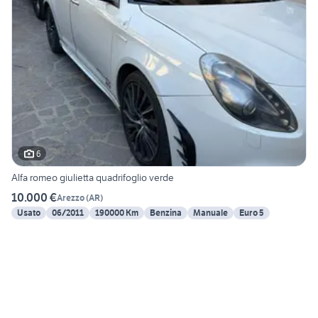
6
Alfa romeo giulietta quadrifoglio verde
10.000 €
Arezzo
(
AR
)
Usato
06/2011
190000 Km
Benzina
Manuale
Euro 5