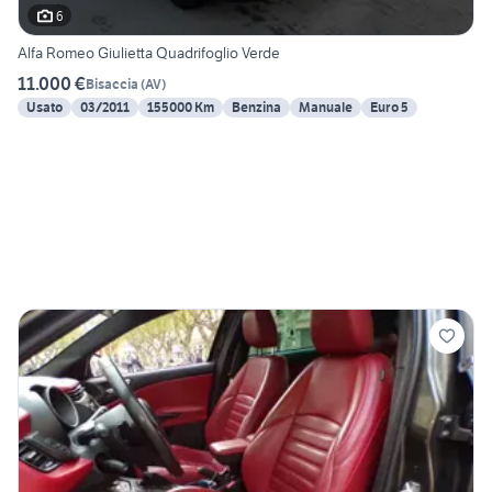
6
Alfa Romeo Giulietta Quadrifoglio Verde
11.000 €
Bisaccia
(
AV
)
Usato
03/2011
155000 Km
Benzina
Manuale
Euro 5