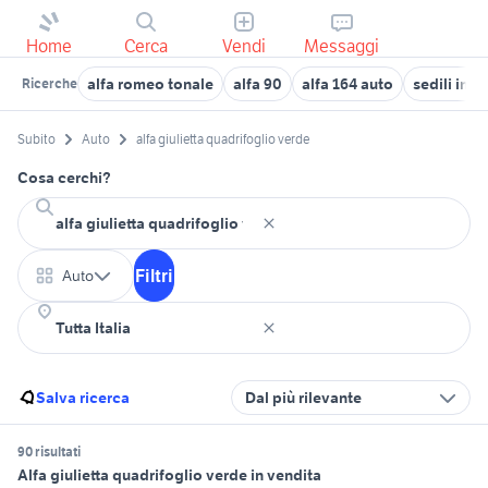
Home
Cerca
Vendi
Messaggi
alfa romeo tonale
alfa 90
alfa 164 auto
sedili in p
Ricerche
Subito
Auto
alfa giulietta quadrifoglio verde
Cosa cerchi?
Filtri
Auto
Salva ricerca
Dal più rilevante
90 risultati
Alfa giulietta quadrifoglio verde in vendita