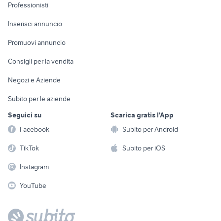
Informatica
Animali
Professionisti
Arredamento e
Console e
Accessori per
Casalinghi
Inserisci annuncio
Videogiochi
animali
Elettrodomestici
Promuovi annuncio
Audio/Video
Musica e Film
Giardino e Fai da te
Consigli per la vendita
Fotografia
Libri e Riviste
Abbigliamento e
Negozi e Aziende
Telefonia
Strumenti Musicali
Accessori
Subito per le aziende
Sports
Tutto per i bambini
Seguici su
Scarica gratis l'App
Biciclette
Facebook
Subito per Android
Collezionismo
TikTok
Subito per iOS
Instagram
YouTube