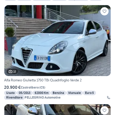
18
Alfa Romeo Giulietta 1750 TBi Quadrifoglio Verde 2
20.900 €
Castrolibero
(
CS
)
Usato
05/2013
62000 Km
Benzina
Manuale
Euro 5
Rivenditore
PELLEGRINO Automotive