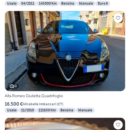
Usato
04/2011
143000 Km
Benzina
Manuale
Euro 6
4
Alfa Romeo Giulietta Quadrifoglio
16.500 €
Mirabella Imbaccari
(
CT
)
Usato
11/2010
121630 Km
Benzina
Manuale