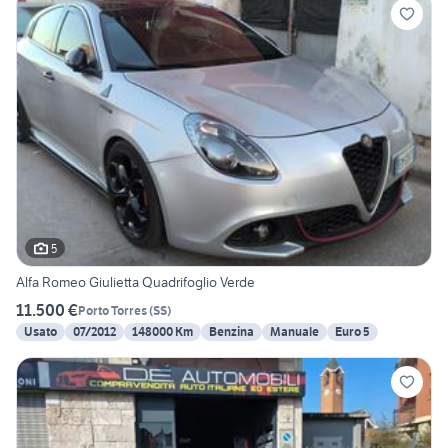
5
Alfa Romeo Giulietta Quadrifoglio Verde
11.500 €
Porto Torres
(
SS
)
Usato
07/2012
148000 Km
Benzina
Manuale
Euro 5