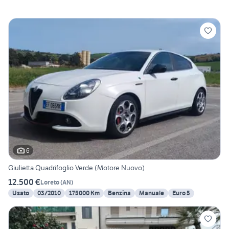
6
Giulietta Quadrifoglio Verde (Motore Nuovo)
12.500 €
Loreto
(
AN
)
Usato
03/2010
175000 Km
Benzina
Manuale
Euro 5