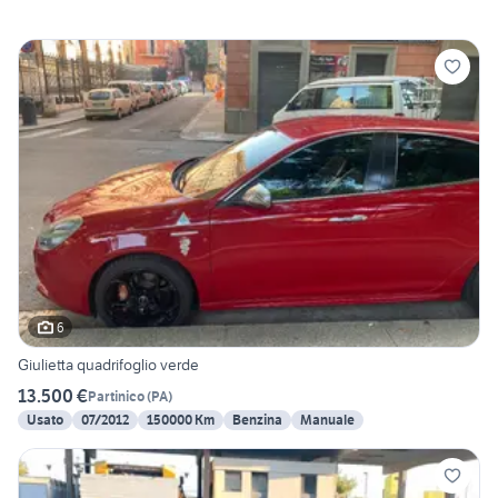
6
Giulietta quadrifoglio verde
13.500 €
Partinico
(
PA
)
Usato
07/2012
150000 Km
Benzina
Manuale