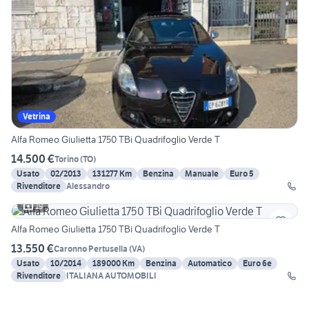
Vetrina
Alfa Romeo Giulietta 1750 TBi Quadrifoglio Verde T
14.500 €
Torino
(
TO
)
Usato
02/2013
131277 Km
Benzina
Manuale
Euro 5
Rivenditore
Alessandro
19
Alfa Romeo Giulietta 1750 TBi Quadrifoglio Verde T
13.550 €
Caronno Pertusella
(
VA
)
Usato
10/2014
189000 Km
Benzina
Automatico
Euro 6e
Rivenditore
ITALIANA AUTOMOBILI