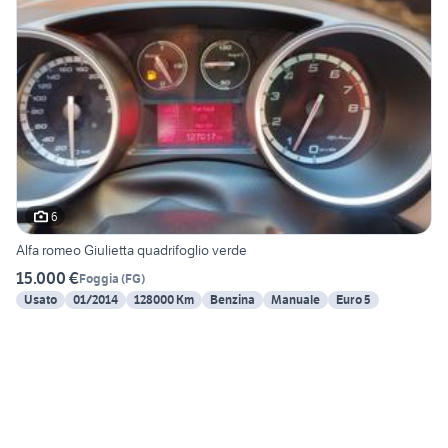
6
Alfa romeo Giulietta quadrifoglio verde
15.000 €
Foggia
(
FG
)
Usato
01/2014
128000 Km
Benzina
Manuale
Euro 5