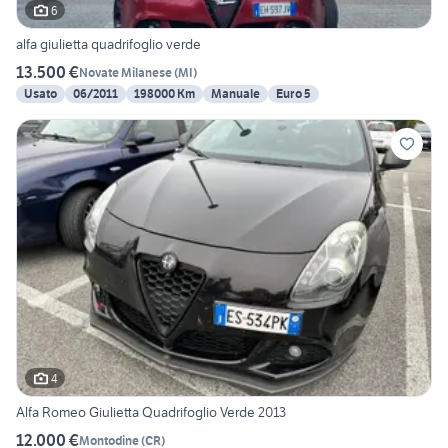
6
alfa giulietta quadrifoglio verde
13.500 €
Novate Milanese
(
MI
)
Usato
06/2011
198000 Km
Manuale
Euro 5
4
Alfa Romeo Giulietta Quadrifoglio Verde 2013
12.000 €
Montodine
(
CR
)