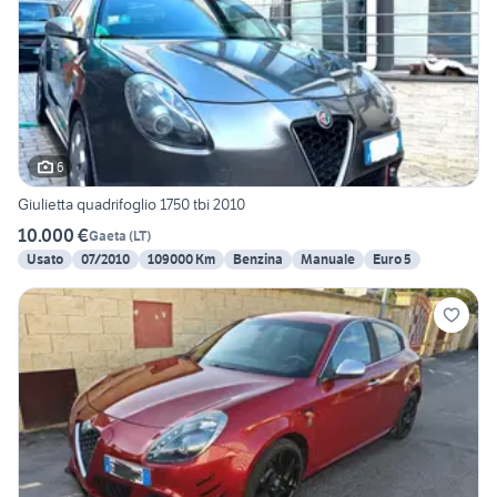
6
Giulietta quadrifoglio 1750 tbi 2010
10.000 €
Gaeta
(
LT
)
Usato
07/2010
109000 Km
Benzina
Manuale
Euro 5