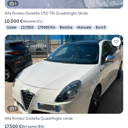
6
Alfa Romeo Giulietta 1750 TBi Quadrifoglio Verde
10.000 €
Niscemi
(
CL
)
Usato
12/2010
175000 Km
Benzina
Manuale
Euro 5
6
Alfa Romeo Giulietta Quadrifoglio verde
17.500 €
Bergamo
(
BG
)