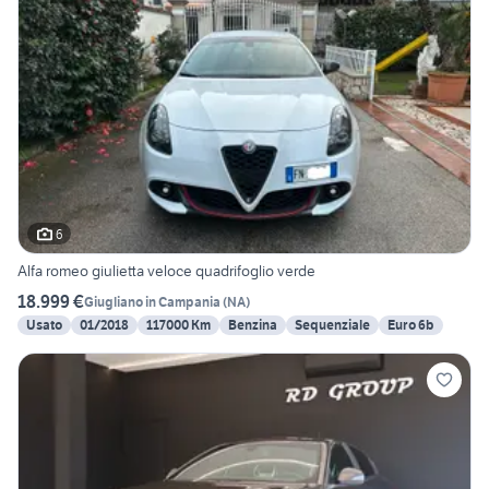
6
Alfa romeo giulietta veloce quadrifoglio verde
18.999 €
Giugliano in Campania
(
NA
)
Usato
01/2018
117000 Km
Benzina
Sequenziale
Euro 6b