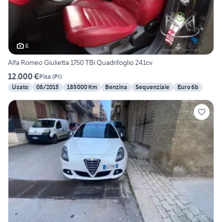
6
Alfa Romeo Giulietta 1750 TBi Quadrifoglio 241cv
12.000 €
Pisa
(
PI
)
Usato
08/2015
185000 Km
Benzina
Sequenziale
Euro 6b