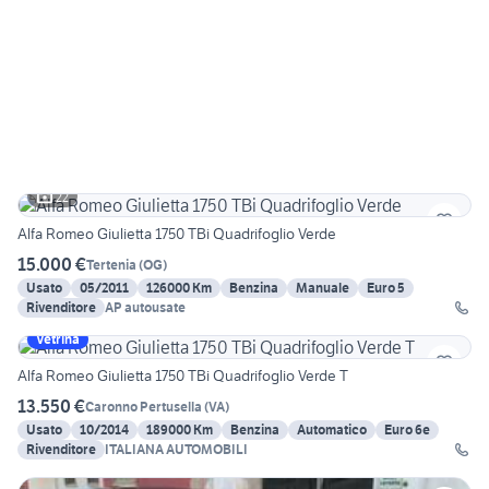
22
Alfa Romeo Giulietta 1750 TBi Quadrifoglio Verde
15.000 €
Tertenia
(
OG
)
Usato
05/2011
126000 Km
Benzina
Manuale
Euro 5
Rivenditore
AP autousate
Vetrina
Alfa Romeo Giulietta 1750 TBi Quadrifoglio Verde T
13.550 €
Caronno Pertusella
(
VA
)
Usato
10/2014
189000 Km
Benzina
Automatico
Euro 6e
Rivenditore
ITALIANA AUTOMOBILI