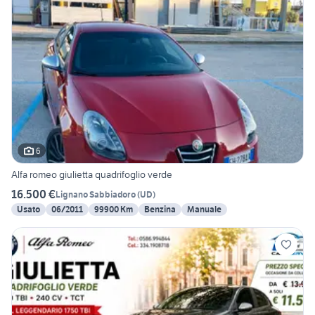
6
Alfa romeo giulietta quadrifoglio verde
16.500 €
Lignano Sabbiadoro
(
UD
)
Usato
06/2011
99900 Km
Benzina
Manuale