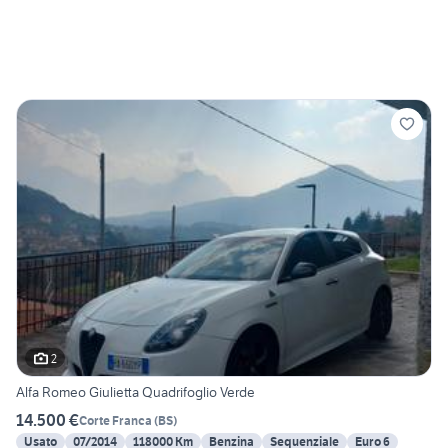
2
Alfa Romeo Giulietta Quadrifoglio Verde
14.500 €
Corte Franca
(
BS
)
Usato
07/2014
118000 Km
Benzina
Sequenziale
Euro 6