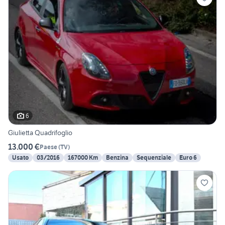
6
Giulietta Quadrifoglio
13.000 €
Paese
(
TV
)
Usato
03/2016
167000 Km
Benzina
Sequenziale
Euro 6