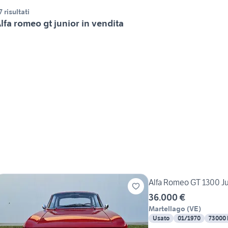
7 risultati
lfa romeo gt junior in vendita
Alfa Romeo GT 1300 Ju
36.000 €
Martellago
(
VE
)
Usato
01/1970
73000