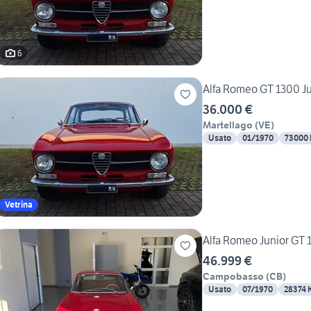
6
Alfa Romeo GT 1300 Ju
36.000 €
Martellago
(
VE
)
Usato
01/1970
73000
Vetrina
Alfa Romeo Junior GT 
46.999 €
Campobasso
(
CB
)
Usato
07/1970
28374 