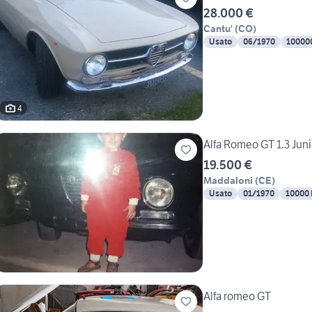
28.000 €
Cantu'
(
CO
)
Usato
06/1970
10000
4
Alfa Romeo GT 1.3 Juni
19.500 €
Maddaloni
(
CE
)
Usato
01/1970
10000
Alfa romeo GT