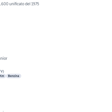
.600 unificato del 1975
nior
TV
)
 Km
Benzina