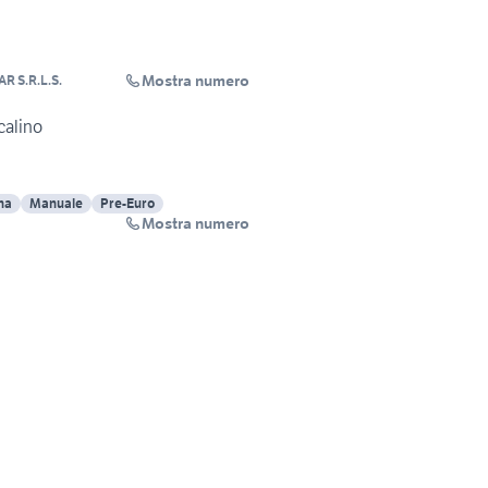
Mostra numero
R S.R.L.S.
calino
na
Manuale
Pre-Euro
Mostra numero