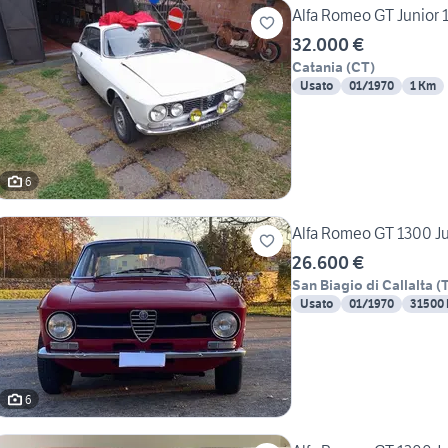
Alfa Romeo GT Junior 1
32.000 €
Catania
(
CT
)
Usato
01/1970
1 Km
6
Alfa Romeo GT 1300 Ju
26.600 €
San Biagio di Callalta
(
Usato
01/1970
31500
6