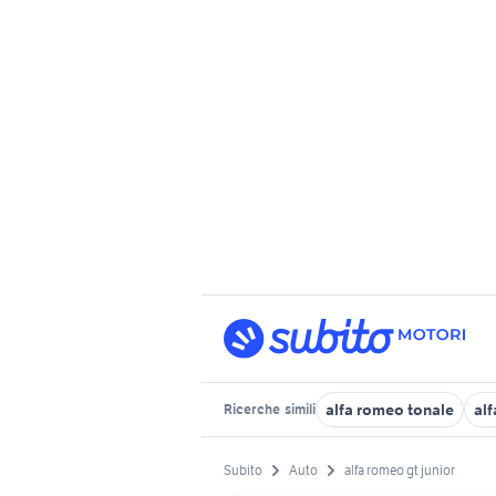
alfa romeo tonale
alf
Ricerche
simili
Subito
Auto
alfa romeo gt junior