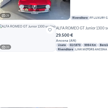
29
Rivenditore
FF LUXURY CA
ALFA ROMEO GT Junior 1300 s
29.500 €
Ancona
(
AN
)
Usato
02/1970
9994 Km
Benzi
20
Rivenditore
LINK MOTORS ANCONA