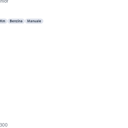
nior
 Km
Benzina
Manuale
1300