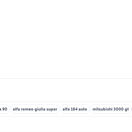
a 90
alfa romeo giulia super
alfa 164 auto
mitsubishi 3000 gt