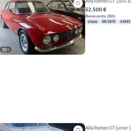
Alfa Romeo GT 1300 Ju
52.500 €
Benevento
(
BN
)
Usato
05/1975
34583
6
Alfa Romeo GT junior 