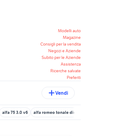
Modelli auto
Magazine
Consigli per la vendita
Negozi e Aziende
Subito per le Aziende
Assistenza
Ricerche salvate
Preferiti
Vendi
alfa 75 3.0 v6
alfa romeo tonale diesel
scott scale junior 24
a