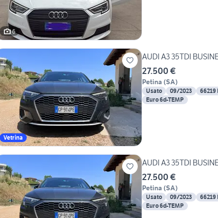
6
AUDI A3 35TDI BUSI
27.500 €
Petina
(
SA
)
Usato
09/2023
66219
Euro 6d-TEMP
Vetrina
AUDI A3 35TDI BUSI
27.500 €
Petina
(
SA
)
Usato
09/2023
66219
Euro 6d-TEMP