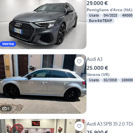
29.000 €
Pomigliano d'Arco
(
NA
)
Usato
04/2023
49000
Euro 6d-TEMP
Vetrina
Audi A3
25.000 €
Verona
(
VR
)
Usato
02/2019
10000
6
Audi A3 SPB 35 2.0 TDi
25.900 €