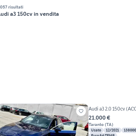
.057 risultati
udi a3 150cv in vendita
Audi a3 2.0 150cv (
21.000 €
Taranto
(
TA
)
Usato
12/2021
13800
Euro 6d-TEMP