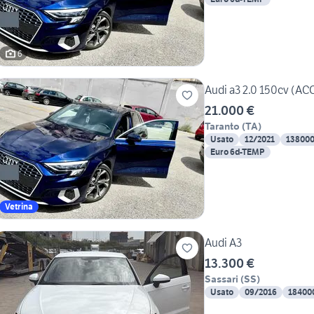
6
Audi a3 2.0 150cv (
21.000 €
Taranto
(
TA
)
Usato
12/2021
13800
Euro 6d-TEMP
Vetrina
Audi A3
13.300 €
Sassari
(
SS
)
Usato
09/2016
18400