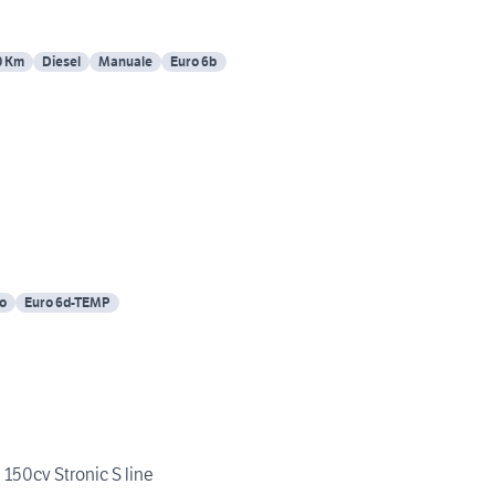
0 Km
Diesel
Manuale
Euro 6b
o
Euro 6d-TEMP
150cv Stronic S line