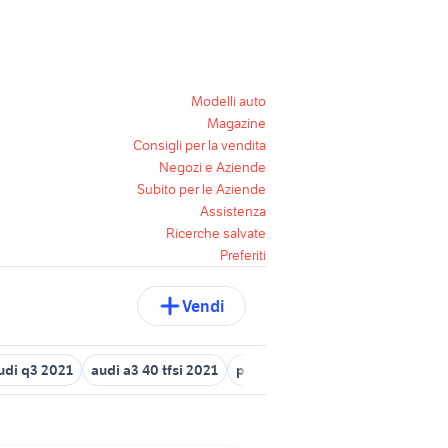
Modelli auto
Magazine
Consigli per la vendita
Negozi e Aziende
Subito per le Aziende
Assistenza
Ricerche salvate
Preferiti
Vendi
udi q3 2021
audi a3 40 tfsi 2021
pompa gasolio audi a3
audi s