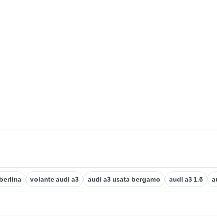
berlina
volante audi a3
audi a3 usata bergamo
audi a3 1.6
a