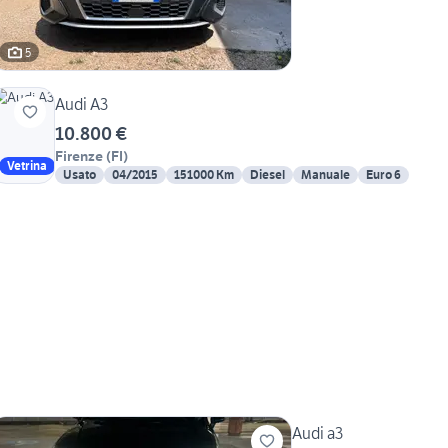
5
Audi A3
10.800 €
Firenze
(
FI
)
Vetrina
Usato
04/2015
151000 Km
Diesel
Manuale
Euro 6
Audi a3