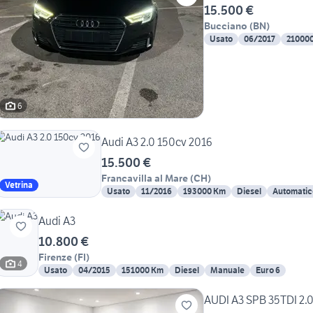
15.500 €
Bucciano
(
BN
)
Usato
06/2017
21000
6
Audi A3 2.0 150cv 2016
15.500 €
Francavilla al Mare
(
CH
)
Vetrina
Usato
11/2016
193000 Km
Diesel
Automatic
Audi A3
10.800 €
Firenze
(
FI
)
4
Usato
04/2015
151000 Km
Diesel
Manuale
Euro 6
AUDI A3 SPB 35TDI 2.0 