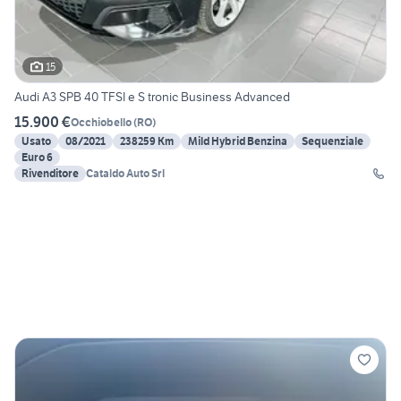
15
Audi A3 SPB 40 TFSI e S tronic Business Advanced
15.900 €
Occhiobello
(
RO
)
Usato
08/2021
238259 Km
Mild Hybrid Benzina
Sequenziale
Euro 6
Rivenditore
Cataldo Auto Srl