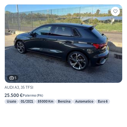
5
AUDI A3, 35 TFSI
25.500 €
Palermo
(
PA
)
Usato
01/2021
85000 Km
Benzina
Automatico
Euro 6