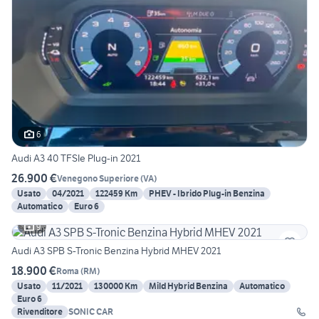
6
Audi A3 40 TFSIe Plug-in 2021
26.900 €
Venegono Superiore
(
VA
)
Usato
04/2021
122459 Km
PHEV - Ibrido Plug-in Benzina
Automatico
Euro 6
9
Audi A3 SPB S-Tronic Benzina Hybrid MHEV 2021
18.900 €
Roma
(
RM
)
Usato
11/2021
130000 Km
Mild Hybrid Benzina
Automatico
Euro 6
Rivenditore
SONIC CAR