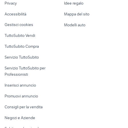
audi a3 sportback auto Reggio
Privacy
Idee regalo
mercedes kombi
Garage e box
Emilia provincia
Caravan e Camper
Accessibilità
Mappa del sito
ford c max 2011 accessori auto
autocarro auto Valle d'Aosta
Loft, mansarde e
Veicoli commerciali
altro
Gestisci cookies
Modelli auto
Case vacanza
TuttoSubito Vendi
Uffici e Locali
TuttoSubito Compra
commerciali
Servizio TuttoSubito
elettronica
per la casa e la
sports e hobby
Servizio TuttoSubito per
persona
Informatica
Animali
Professionisti
Arredamento e
Console e
Accessori per
Casalinghi
Inserisci annuncio
Videogiochi
animali
Elettrodomestici
Promuovi annuncio
Audio/Video
Musica e Film
Giardino e Fai da te
Consigli per la vendita
Fotografia
Libri e Riviste
Abbigliamento e
Negozi e Aziende
Telefonia
Strumenti Musicali
Accessori