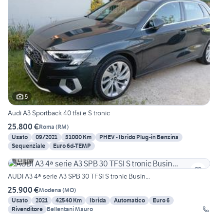
5
Audi A3 Sportback 40 tfsi e S tronic
25.800 €
Roma
(
RM
)
Usato
09/2021
51000 Km
PHEV - Ibrido Plug-in Benzina
Sequenziale
Euro 6d-TEMP
17
AUDI A3 4ª serie A3 SPB 30 TFSI S tronic Busin...
25.900 €
Modena
(
MO
)
Usato
2021
42540 Km
Ibrida
Automatico
Euro 6
Rivenditore
Bellentani Mauro