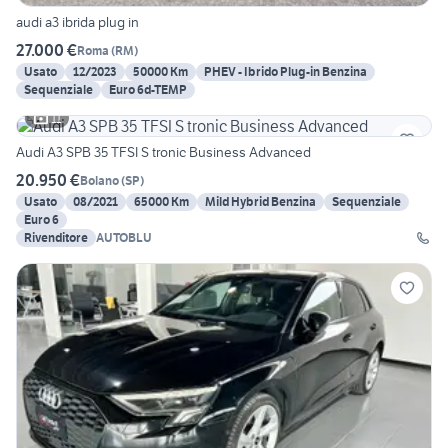
audi a3 ibrida plug in
27.000 €
Roma
(
RM
)
Usato
12/2023
50000 Km
PHEV - Ibrido Plug-in Benzina
Sequenziale
Euro 6d-TEMP
11
Audi A3 SPB 35 TFSI S tronic Business Advanced
20.950 €
Bolano
(
SP
)
Usato
08/2021
65000 Km
Mild Hybrid Benzina
Sequenziale
Euro 6
Rivenditore
AUTOBLU