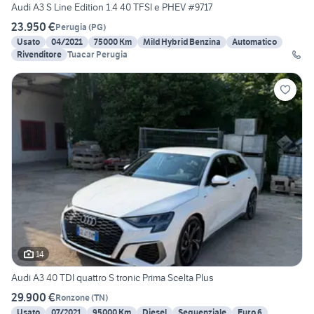
Audi A3 S Line Edition 1.4 40 TFSI e PHEV #9717
23.950 €
Perugia
(
PG
)
Usato
04/2021
75000 Km
Mild Hybrid Benzina
Automatico
Rivenditore
Tuacar Perugia
14
Audi A3 40 TDI quattro S tronic Prima Scelta Plus
29.900 €
Ronzone
(
TN
)
Usato
07/2021
95000 Km
Diesel
Sequenziale
Euro 6