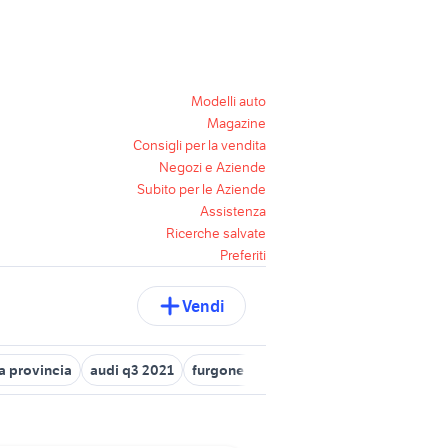
Modelli auto
Magazine
Consigli per la vendita
Negozi e Aziende
Subito per le Aziende
Assistenza
Ricerche salvate
Preferiti
Vendi
a provincia
audi q3 2021
furgone audi
audi a3 blu navarra
a