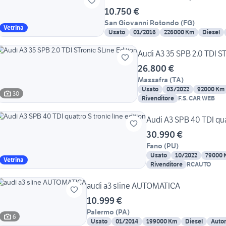
10.750 €
San Giovanni Rotondo
(
FG
)
Vetrina
Usato
01/2016
226000 Km
Diesel
Audi A3 35 SPB 2.0 TDI ST
26.800 €
Massafra
(
TA
)
Usato
03/2022
92000 Km
30
Rivenditore
F.S. CAR WEB
Audi A3 SPB 40 TDI quat
30.990 €
Fano
(
PU
)
Usato
10/2022
79000 
Vetrina
Rivenditore
RCAUTO
audi a3 sline AUTOMATICA
10.999 €
Palermo
(
PA
)
6
Usato
01/2014
199000 Km
Diesel
Auto