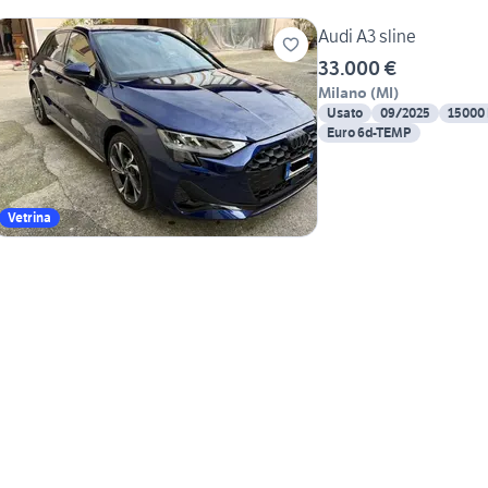
Audi A3 sline
33.000 €
Milano
(
MI
)
Usato
09/2025
15000
Euro 6d-TEMP
Vetrina