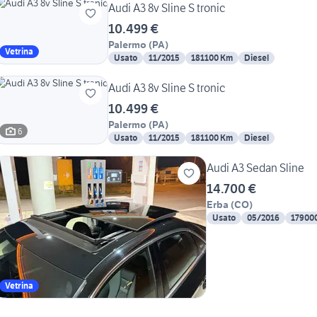
Audi A3 8v Sline S tronic
10.499 €
Palermo
(
PA
)
Vetrina
Usato
11/2015
181100 Km
Diesel
Audi A3 8v Sline S tronic
10.499 €
Palermo
(
PA
)
6
Usato
11/2015
181100 Km
Diesel
Audi A3 Sedan Sline
14.700 €
Erba
(
CO
)
Usato
05/2016
17900
Vetrina