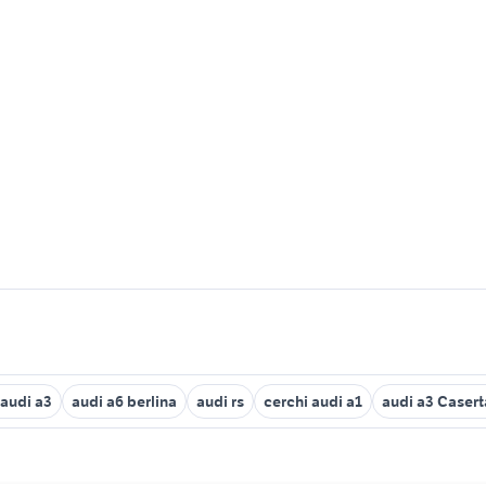
 audi a3
audi a6 berlina
audi rs
cerchi audi a1
audi a3 Casert