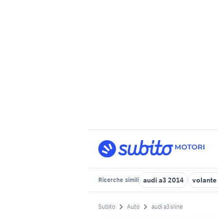
audi a3 2014
volante
Ricerche
simili
Subito
Auto
audi a3 sline