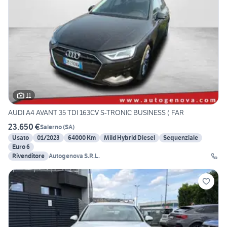
11
AUDI A4 AVANT 35 TDI 163CV S-TRONIC BUSINESS ( FAR
23.650 €
Salerno
(
SA
)
Usato
01/2023
64000 Km
Mild Hybrid Diesel
Sequenziale
Euro 6
Rivenditore
Autogenova S.R.L.