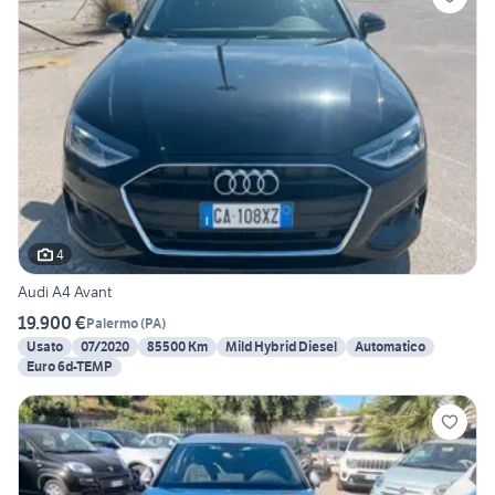
4
Audi A4 Avant
19.900 €
Palermo
(
PA
)
Usato
07/2020
85500 Km
Mild Hybrid Diesel
Automatico
Euro 6d-TEMP