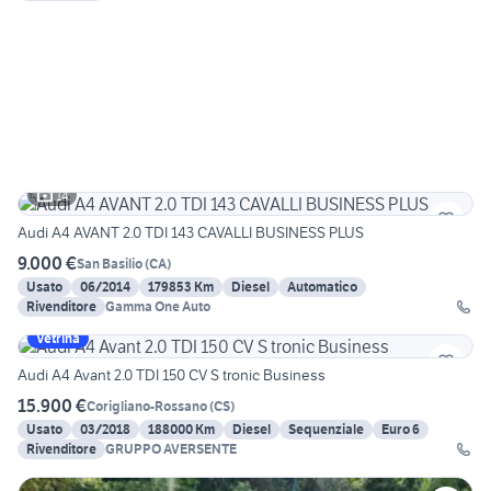
14
Audi A4 AVANT 2.0 TDI 143 CAVALLI BUSINESS PLUS
9.000 €
San Basilio
(
CA
)
Usato
06/2014
179853 Km
Diesel
Automatico
Rivenditore
Gamma One Auto
Vetrina
Audi A4 Avant 2.0 TDI 150 CV S tronic Business
15.900 €
Corigliano-Rossano
(
CS
)
Usato
03/2018
188000 Km
Diesel
Sequenziale
Euro 6
Rivenditore
GRUPPO AVERSENTE