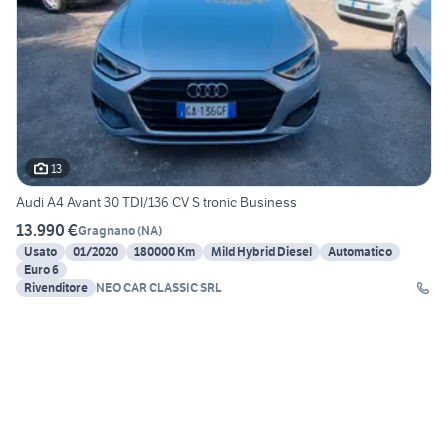
13
Audi A4 Avant 30 TDI/136 CV S tronic Business
13.990 €
Gragnano
(
NA
)
Usato
01/2020
180000 Km
Mild Hybrid Diesel
Automatico
Euro 6
Rivenditore
NEO CAR CLASSIC SRL