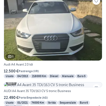
6
Audi A4 Avant 2.0 tdi
12.500 €
Pastrengo
(
VR
)
Usato
04/2013
218000 Km
Diesel
Manuale
Euro 5
16
AUDI A4 Avant 35 TDI/163 CV S tronic Business
22.490 €
Porto Empedocle
(
AG
)
Usato
01/2021
74000 Km
Ibrida
Sequenziale
Euro 6