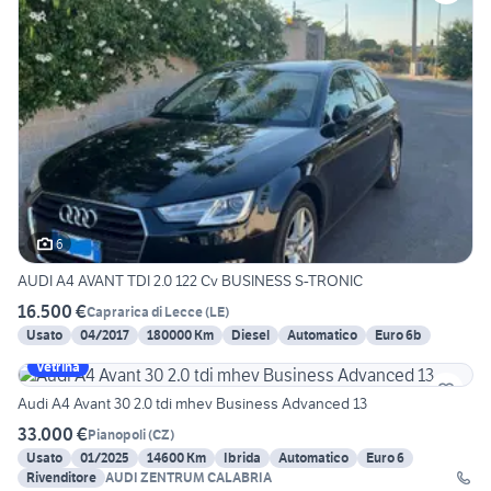
6
AUDI A4 AVANT TDI 2.0 122 Cv BUSINESS S-TRONIC
16.500 €
Caprarica di Lecce
(
LE
)
Usato
04/2017
180000 Km
Diesel
Automatico
Euro 6b
Vetrina
Audi A4 Avant 30 2.0 tdi mhev Business Advanced 13
33.000 €
Pianopoli
(
CZ
)
Usato
01/2025
14600 Km
Ibrida
Automatico
Euro 6
Rivenditore
AUDI ZENTRUM CALABRIA