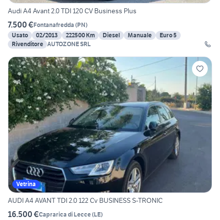
Audi A4 Avant 2.0 TDI 120 CV Business Plus
7.500 €
Fontanafredda
(
PN
)
Usato
02/2013
222500 Km
Diesel
Manuale
Euro 5
Rivenditore
AUTOZONE SRL
Vetrina
AUDI A4 AVANT TDI 2.0 122 Cv BUSINESS S-TRONIC
16.500 €
Caprarica di Lecce
(
LE
)