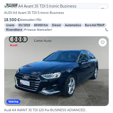
15
AUDI A4 Avant 35 TDI S tronic Business
18.500 €
Moncalieri
(
TO
)
Usato
03/2019
85000 Km
Diesel
Automatico
Euro 6d-TEMP
Rivenditore
Privacar Moncalieri
Vetrina
Audi A4 AVANT 35 TDI 120 Kw BUSINESS ADVANCED...