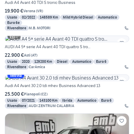
Audi A4 Avant 40 TDI S tronic Business
19.900 €
Verona
(
VR
)
Usato
02/2022
148589 Km
Mild Hybrid Diesel
Automatico
Euro 6e
Rivenditore
M.B. MOTORI
17
AUDI A4 5ª serie A4 Avant 40 TDI quattro S tro...
22.900 €
Asti
(
AT
)
Usato
2020
129200 Km
Diesel
Automatico
Euro 6
Rivenditore
CarAmica
Vetrina
Audi A4 Avant 30 2.0 tdi mhev Business Advanced 13
25.500 €
Pianopoli
(
CZ
)
Usato
07/2021
143100 Km
Ibrida
Automatico
Euro 6
Rivenditore
AUDI ZENTRUM CALABRIA