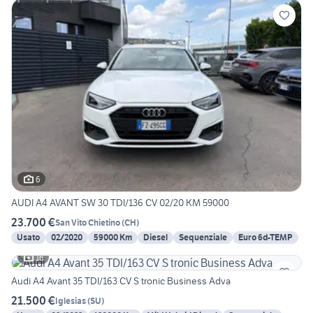
6
AUDI A4 AVANT SW 30 TDI/136 CV 02/20 KM 59000
23.700 €
San Vito Chietino
(
CH
)
Usato
02/2020
59000 Km
Diesel
Sequenziale
Euro 6d-TEMP
16
Audi A4 Avant 35 TDI/163 CV S tronic Business Adva
21.500 €
Iglesias
(
SU
)