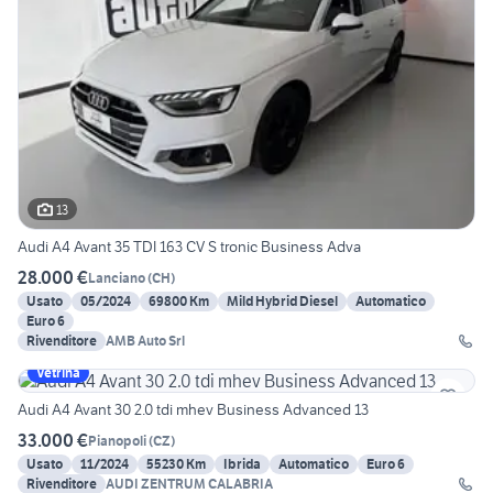
13
Audi A4 Avant 35 TDI 163 CV S tronic Business Adva
28.000 €
Lanciano
(
CH
)
Usato
05/2024
69800 Km
Mild Hybrid Diesel
Automatico
Euro 6
Rivenditore
AMB Auto Srl
Vetrina
Audi A4 Avant 30 2.0 tdi mhev Business Advanced 13
33.000 €
Pianopoli
(
CZ
)
Usato
11/2024
55230 Km
Ibrida
Automatico
Euro 6
Rivenditore
AUDI ZENTRUM CALABRIA