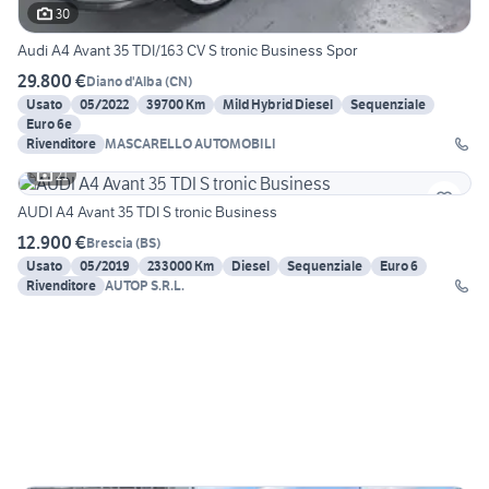
30
Audi A4 Avant 35 TDI/163 CV S tronic Business Spor
29.800 €
Diano d'Alba
(
CN
)
Usato
05/2022
39700 Km
Mild Hybrid Diesel
Sequenziale
Euro 6e
Rivenditore
MASCARELLO AUTOMOBILI
21
AUDI A4 Avant 35 TDI S tronic Business
12.900 €
Brescia
(
BS
)
Usato
05/2019
233000 Km
Diesel
Sequenziale
Euro 6
Rivenditore
AUTOP S.R.L.