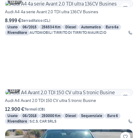
29
Audi A4 4a serie Avant 2.0 TDI ultra 136CV Busines
8.999 €
Serradifalco
(
CL
)
Usato
06/2015
256534 Km
Diesel
Automatico
Euro 6a
Rivenditore
AUTOMOBILI TIRRITO DI TIRRITO MAURIZIO
5
Audi A4 Avant 2.0 TDI 150 CV ultra S tronic Busine
12.900 €
Termoli
(
CB
)
Usato
08/2018
250000 Km
Diesel
Sequenziale
Euro 6
Rivenditore
S.C.S. CAR SRLS