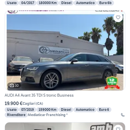
Usato
04/2017
180000 Km
Diesel
Automatico
Euro 6b
30
AUDI A4 Avant 35 TDI S tronic Business
19.900 €
Cagliari
(
CA
)
Usato
07/2019
159000 Km
Diesel
Automatico
Euro 6
Rivenditore
Mediaticar Franchising ®