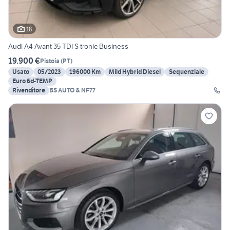
18
Audi A4 Avant 35 TDI S tronic Business
19.900 €
Pistoia
(
PT
)
Usato
05/2023
196000 Km
Mild Hybrid Diesel
Sequenziale
Euro 6d-TEMP
Rivenditore
BS AUTO & NF77