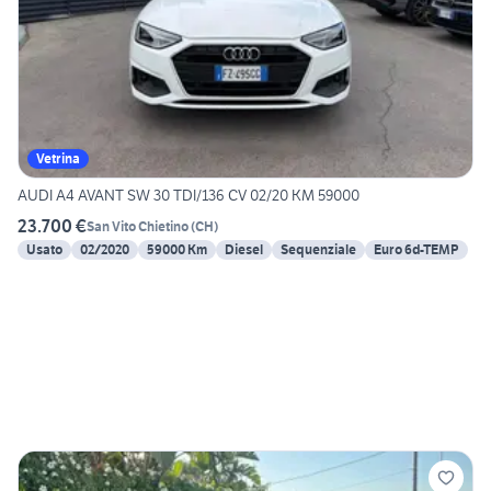
Vetrina
AUDI A4 AVANT SW 30 TDI/136 CV 02/20 KM 59000
23.700 €
San Vito Chietino
(
CH
)
Usato
02/2020
59000 Km
Diesel
Sequenziale
Euro 6d-TEMP