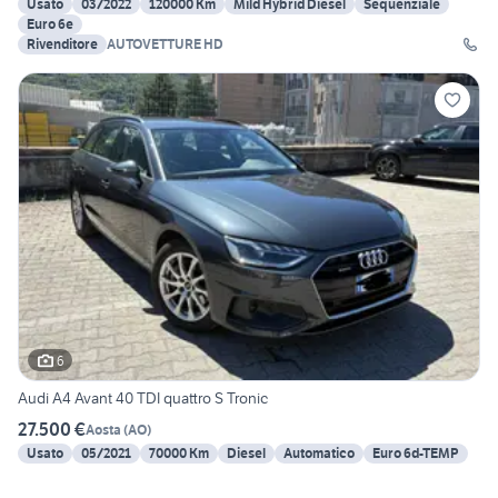
Usato
03/2022
120000 Km
Mild Hybrid Diesel
Sequenziale
Euro 6e
Rivenditore
AUTOVETTURE HD
6
Audi A4 Avant 40 TDI quattro S Tronic
27.500 €
Aosta
(
AO
)
Usato
05/2021
70000 Km
Diesel
Automatico
Euro 6d-TEMP