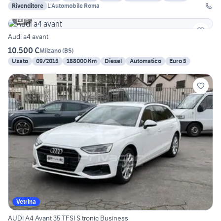
Rivenditore
L'Automobile Roma
6
Audi a4 avant
10.500 €
Milzano
(
BS
)
Usato
09/2015
188000 Km
Diesel
Automatico
Euro 5
Vetrina
AUDI A4 Avant 35 TFSI S tronic Business