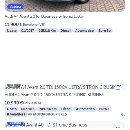
Vetrina
Audi A4 Avant 2.0 tdi Business S-Tronic 150cv
11.900 €
Bovolone
(
VR
)
Usato
01/2017
225316 Km
Diesel
Automatico
Euro 6b
30
AUDI A4 Avant 2.0 TDI 150CV ULTRA S TRONIC BUSINES
10.990 €
Cervia
(
RA
)
Usato
06/2016
209784 Km
Diesel
Automatico
Euro 6
Rivenditore
AP MOTORGROUP SRLS
Vetrina