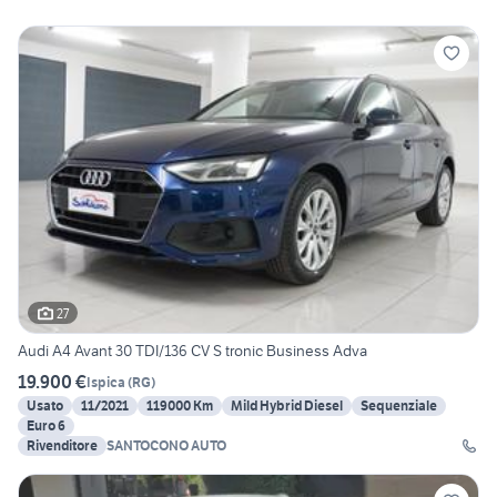
27
Audi A4 Avant 30 TDI/136 CV S tronic Business Adva
19.900 €
Ispica
(
RG
)
Usato
11/2021
119000 Km
Mild Hybrid Diesel
Sequenziale
Euro 6
Rivenditore
SANTOCONO AUTO