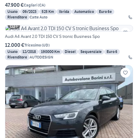
47.900 €
Cagliari
(
CA
)
Usato
09/2023
525 Km
Ibrida
Automatico
Euro 6e
Rivenditore
Catte Auto
8
Audi A4 Avant 2.0 TDI 150 CV S tronic Business Spo
12.000 €
Tricesimo
(
UD
)
Usato
12/2018
190000 Km
Diesel
Sequenziale
Euro 6
Rivenditore
AUTODESIGN