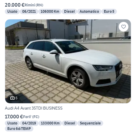
20.000 €
Rimini
(
RN
)
Usato
06/2021
106000 Km
Diesel
Automatico
Euro 5
6
Audi A4 Avant 35TDI BUSINESS
17.000 €
Forli'
(
FC
)
Usato
04/2019
133000 Km
Diesel
Sequenziale
Euro 6d-TEMP