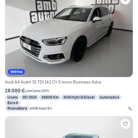
Vetrina
Audi A4 Avant 35 TDI 163 CV S tronic Business Adva
28.000 €
Lanciano
(
CH
)
Usato
05/2024
69800 Km
Mild Hybrid Diesel
Automatico
Euro 6
Rivenditore
AMB Auto Srl