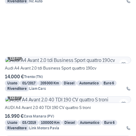
Rivenditore
Nc Auto
30
Audi A4 Avant 2.0 tdi Business Sport quattro 190cv
14.000 €
Trento
(
TN
)
Usato
01/2017
205000 Km
Diesel
Automatico
Euro 6
Rivenditore
Liam Cars
20
AUDI A4 Avant 2.0 40 TDI 190 CV quattro S troni
16.990 €
Cava Manara
(
PV
)
Usato
03/2019
100000 Km
Diesel
Automatico
Euro 6
Rivenditore
Link Motors Pavia