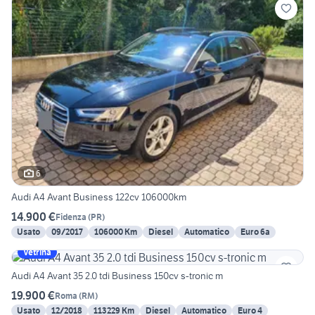
6
Audi A4 Avant Business 122cv 106000km
14.900 €
Fidenza
(
PR
)
Usato
09/2017
106000 Km
Diesel
Automatico
Euro 6a
Vetrina
Audi A4 Avant 35 2.0 tdi Business 150cv s-tronic m
19.900 €
Roma
(
RM
)
Usato
12/2018
113229 Km
Diesel
Automatico
Euro 4