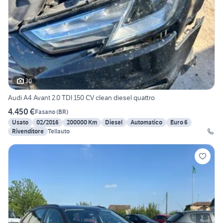
30
Audi A4 Avant 2.0 TDI 150 CV clean diesel quattro
4.450 €
Fasano
(
BR
)
Usato
02/2016
200000 Km
Diesel
Automatico
Euro 6
Rivenditore
Tellauto