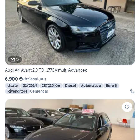
18
Audi A4 Avant 2.0 TDI 177CV mult. Advanced
6.900 €
Rizziconi
(
RC
)
Usato
01/2014
287210 Km
Diesel
Automatico
Euro 5
Rivenditore
Center car