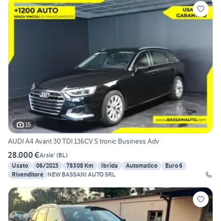
15
AUDI A4 Avant 30 TDI 136CV S tronic Business Adv
28.000 €
Arsie'
(
BL
)
Usato
06/2023
78308 Km
Ibrida
Automatico
Euro 6
Rivenditore
NEW BASSANI AUTO SRL