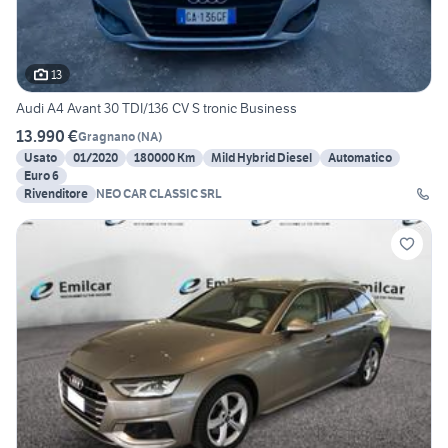
13
Audi A4 Avant 30 TDI/136 CV S tronic Business
13.990 €
Gragnano
(
NA
)
Usato
01/2020
180000 Km
Mild Hybrid Diesel
Automatico
Euro 6
Rivenditore
NEO CAR CLASSIC SRL