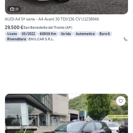
19
AUDI A4 5ª serie - A4 Avant 30 TDI/136 CV U1238946
29.500 €
San Benedetto del Tronto
(
AP
)
Usato
03/2022
60938 Km
Ibrida
Automatico
Euro 6
Rivenditore
EMILCAR S.R.L.