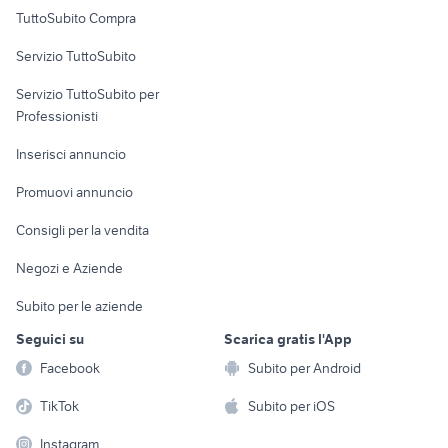
Uffici e Locali
TuttoSubito Compra
commerciali
Servizio TuttoSubito
elettronica
per la casa e la
sports e hobby
Servizio TuttoSubito per
persona
Informatica
Animali
Professionisti
Arredamento e
Console e
Accessori per
Casalinghi
Inserisci annuncio
Videogiochi
animali
Elettrodomestici
Promuovi annuncio
Audio/Video
Musica e Film
Giardino e Fai da te
Consigli per la vendita
Fotografia
Libri e Riviste
Abbigliamento e
Negozi e Aziende
Telefonia
Strumenti Musicali
Accessori
Subito per le aziende
Sports
Tutto per i bambini
Seguici su
Scarica gratis l'App
Biciclette
Facebook
Subito per Android
Collezionismo
TikTok
Subito per iOS
Instagram