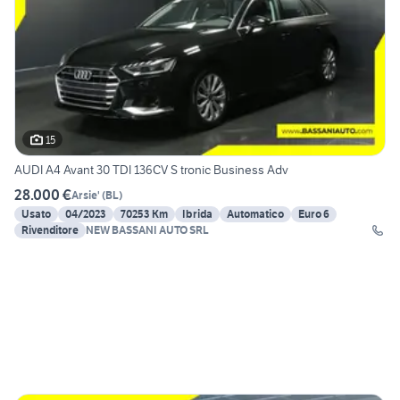
15
AUDI A4 Avant 30 TDI 136CV S tronic Business Adv
28.000 €
Arsie'
(
BL
)
Usato
04/2023
70253 Km
Ibrida
Automatico
Euro 6
Rivenditore
NEW BASSANI AUTO SRL