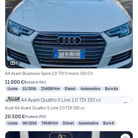
6
A4 Avant Business Sport 2.0 TDI S tronic 150 CV
11.000 €
Bussero
(
MI
)
Usato
11/2016
234000 Km
Diesel
Automatico
Euro 6a
6
Audi A4 Avant Quattro S Line 2.0 TDI 190 cv
20.500 €
Padova
(
PD
)
Usato
09/2016
74500 Km
Diesel
Automatico
Euro 6