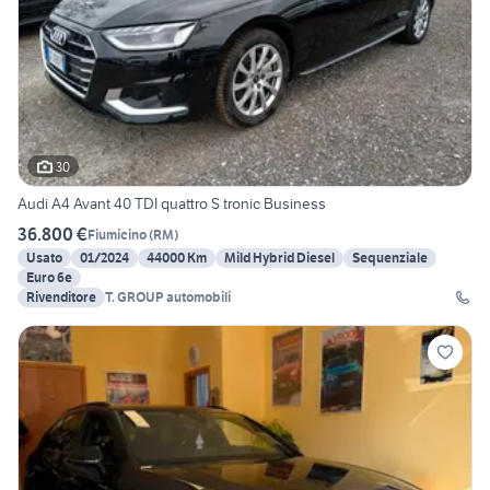
30
Audi A4 Avant 40 TDI quattro S tronic Business
36.800 €
Fiumicino
(
RM
)
Usato
01/2024
44000 Km
Mild Hybrid Diesel
Sequenziale
Euro 6e
Rivenditore
T. GROUP automobili