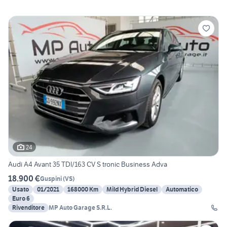
24
Audi A4 Avant 35 TDI/163 CV S tronic Business Adva
18.900 €
Guspini
(
VS
)
Usato
01/2021
168000 Km
Mild Hybrid Diesel
Automatico
Euro 6
Rivenditore
MP Auto Garage S.R.L.