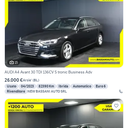
15
AUDI A4 Avant 30 TDI 136CV S tronic Business Adv
26.000 €
Arsie'
(
BL
)
Usato
04/2023
82390 Km
Ibrida
Automatico
Euro 6
Rivenditore
NEW BASSANI AUTO SRL