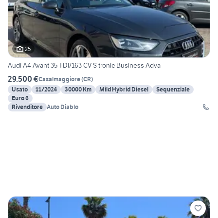
25
Audi A4 Avant 35 TDI/163 CV S tronic Business Adva
29.500 €
Casalmaggiore
(
CR
)
Usato
11/2024
30000 Km
Mild Hybrid Diesel
Sequenziale
Euro 6
Rivenditore
Auto Diablo