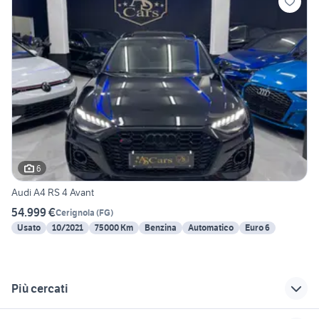
6
Audi A4 RS 4 Avant
54.999 €
Cerignola
(
FG
)
Usato
10/2021
75000 Km
Benzina
Automatico
Euro 6
Più cercati
Correlati
Richerche simili
Suggerimenti