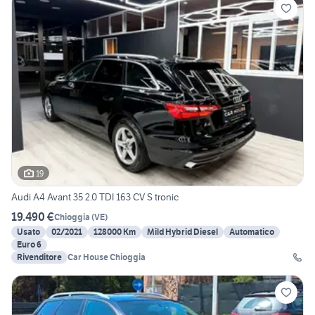
19
Audi A4 Avant 35 2.0 TDI 163 CV S tronic
19.490 €
Chioggia
(
VE
)
Usato
02/2021
128000 Km
Mild Hybrid Diesel
Automatico
Euro 6
Rivenditore
Car House Chioggia