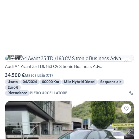
12
Audi A4 Avant 35 TDI/163 CV S tronic Business Adva
34.500 €
Mascalucia
(
CT
)
Usato
04/2024
60000 Km
Mild Hybrid Diesel
Sequenziale
Euro 6
Rivenditore
PIERO UCCELLATORE