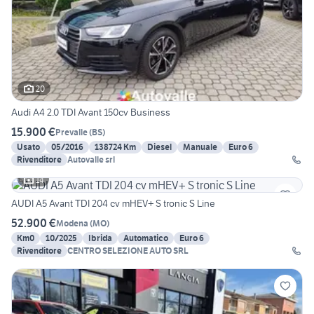
20
Audi A4 2.0 TDI Avant 150cv Business
15.900 €
Prevalle
(
BS
)
Usato
05/2016
138724 Km
Diesel
Manuale
Euro 6
Rivenditore
Autovalle srl
14
AUDI A5 Avant TDI 204 cv mHEV+ S tronic S Line
52.900 €
Modena
(
MO
)
Km0
10/2025
Ibrida
Automatico
Euro 6
Rivenditore
CENTRO SELEZIONE AUTO SRL