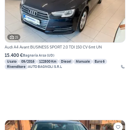
15
Audi A4 Avant BUSINESS SPORT 2.0 TDI 150 CV 6mt UN
15.400 €
Bagnaria Arsa
(
UD
)
Usato
09/2016
122800 Km
Diesel
Manuale
Euro 6
Rivenditore
AUTO BAGNOLI S.R.L