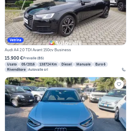
Vetrina
Audi A4 2.0 TDI Avant 150cv Business
15.900 €
Prevalle
(
BS
)
Usato
05/2016
138724 Km
Diesel
Manuale
Euro 6
Rivenditore
Autovalle srl