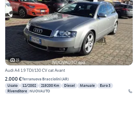
19
Audi A4 1.9 TDI/130 CV cat Avant
2.000 €
Terranuova Bracciolini
(
AR
)
Usato
12/2002
219200 Km
Diesel
Manuale
Euro 3
Rivenditore
NUOVAUTO