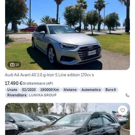
14
Audi A4 Avant 40 2.0 g-tron S Line edition 170cv s
17.490 €
Grottammare
(
AP
)
Usato
02/2020
190000 Km
Metano
Automatico
Euro 6
Rivenditore
LUMIKA GROUP