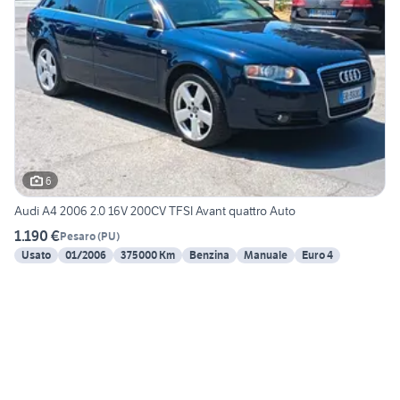
6
Audi A4 2006 2.0 16V 200CV TFSI Avant quattro Auto
1.190 €
Pesaro
(
PU
)
Usato
01/2006
375000 Km
Benzina
Manuale
Euro 4