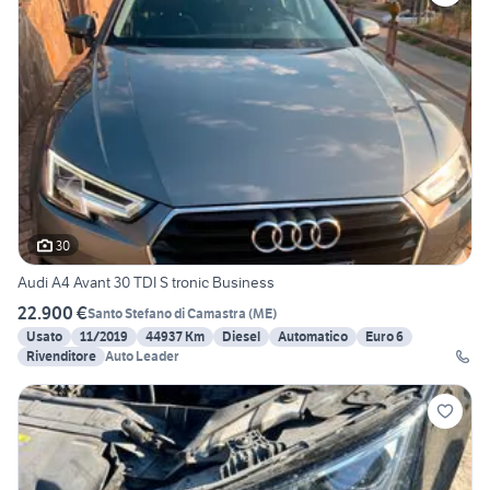
30
Audi A4 Avant 30 TDI S tronic Business
22.900 €
Santo Stefano di Camastra
(
ME
)
Usato
11/2019
44937 Km
Diesel
Automatico
Euro 6
Rivenditore
Auto Leader