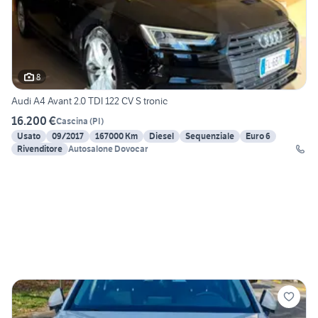
8
Audi A4 Avant 2.0 TDI 122 CV S tronic
16.200 €
Cascina
(
PI
)
Usato
09/2017
167000 Km
Diesel
Sequenziale
Euro 6
Rivenditore
Autosalone Dovocar