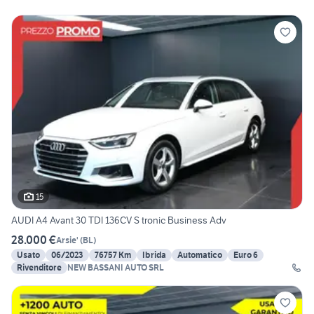
15
AUDI A4 Avant 30 TDI 136CV S tronic Business Adv
28.000 €
Arsie'
(
BL
)
Usato
06/2023
76757 Km
Ibrida
Automatico
Euro 6
Rivenditore
NEW BASSANI AUTO SRL