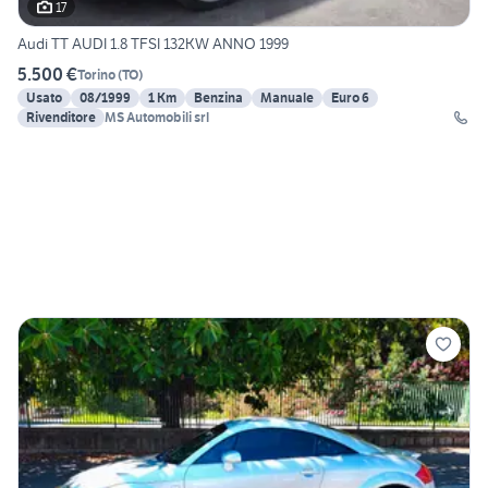
17
Audi TT AUDI 1.8 TFSI 132KW ANNO 1999
5.500 €
Torino
(
TO
)
Usato
08/1999
1 Km
Benzina
Manuale
Euro 6
Rivenditore
MS Automobili srl