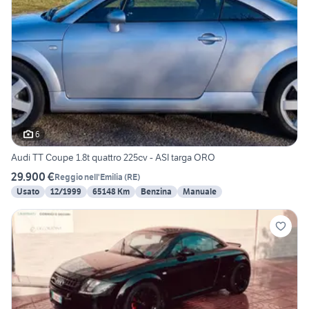
6
Audi TT Coupe 1.8t quattro 225cv - ASI targa ORO
29.900 €
Reggio nell'Emilia
(
RE
)
Usato
12/1999
65148 Km
Benzina
Manuale