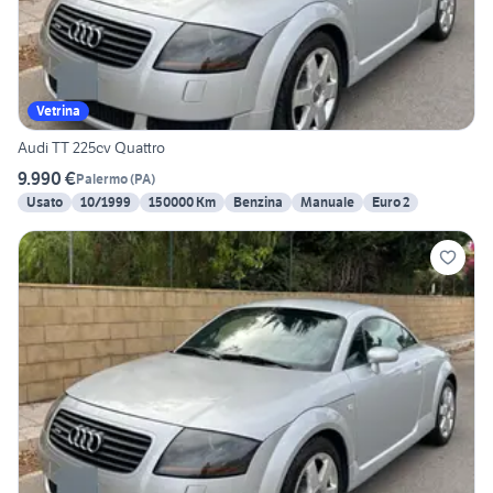
Vetrina
Audi TT 225cv Quattro
9.990 €
Palermo
(
PA
)
Usato
10/1999
150000 Km
Benzina
Manuale
Euro 2