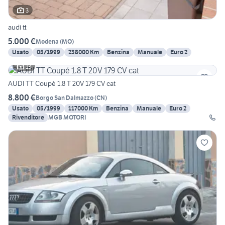
3
audi tt
5.000 €
Modena
(
MO
)
Usato
05/1999
238000 Km
Benzina
Manuale
Euro 2
13
AUDI TT Coupé 1.8 T 20V 179 CV cat
8.800 €
Borgo San Dalmazzo
(
CN
)
Usato
05/1999
117000 Km
Benzina
Manuale
Euro 2
Rivenditore
MGB MOTORI