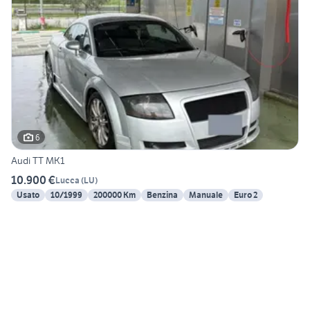
6
Audi TT MK1
10.900 €
Lucca
(
LU
)
Usato
10/1999
200000 Km
Benzina
Manuale
Euro 2