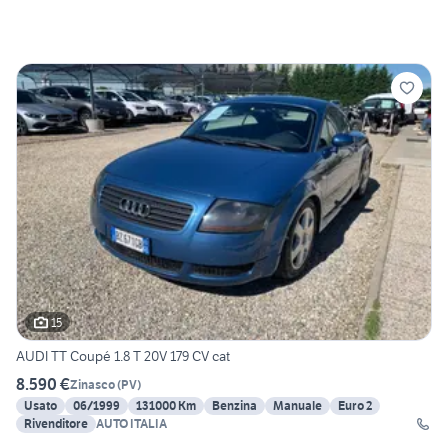
15
AUDI TT Coupé 1.8 T 20V 179 CV cat
8.590 €
Zinasco
(
PV
)
Usato
06/1999
131000 Km
Benzina
Manuale
Euro 2
Rivenditore
AUTO ITALIA