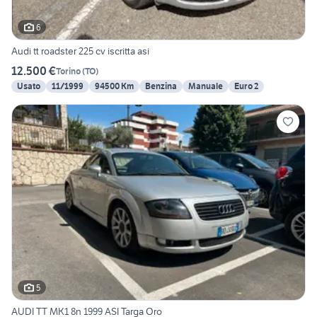
6
Audi tt roadster 225 cv iscritta asi
12.500 €
Torino
(
TO
)
Usato
11/1999
94500 Km
Benzina
Manuale
Euro 2
5
AUDI TT MK1 8n 1999 ASI Targa Oro