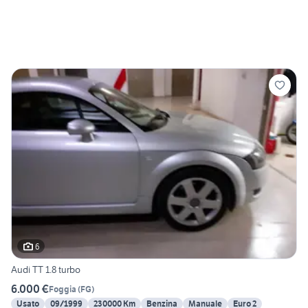
6
Audi TT 1.8 turbo
6.000 €
Foggia
(
FG
)
Usato
09/1999
230000 Km
Benzina
Manuale
Euro 2