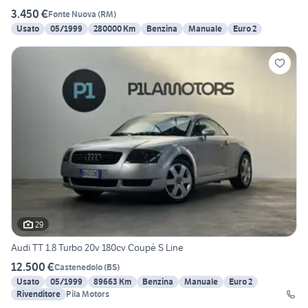
3.450 €
Fonte Nuova
(
RM
)
Usato
05/1999
280000 Km
Benzina
Manuale
Euro 2
29
Audi TT 1.8 Turbo 20v 180cv Coupè S Line
12.500 €
Castenedolo
(
BS
)
Usato
05/1999
89663 Km
Benzina
Manuale
Euro 2
Rivenditore
Pila Motors