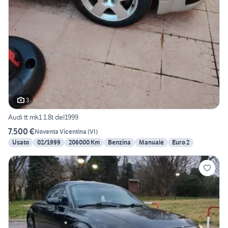
3
Audi tt mk1 1.8t del1999
7.500 €
Noventa Vicentina
(
VI
)
Usato
02/1999
206000 Km
Benzina
Manuale
Euro 2