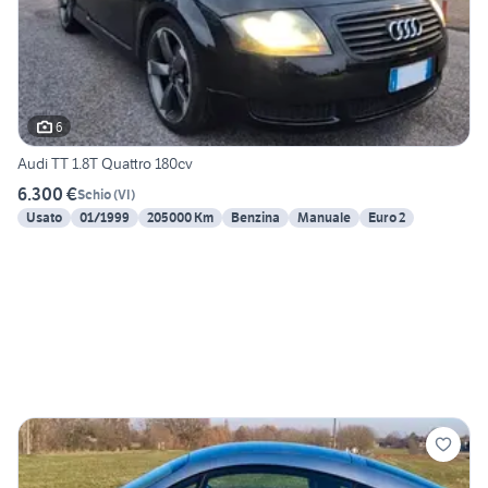
6
Audi TT 1.8T Quattro 180cv
6.300 €
Schio
(
VI
)
Usato
01/1999
205000 Km
Benzina
Manuale
Euro 2