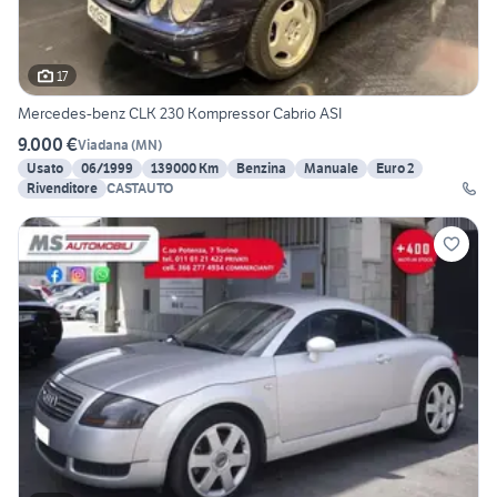
17
Mercedes-benz CLK 230 Kompressor Cabrio ASI
9.000 €
Viadana
(
MN
)
Usato
06/1999
139000 Km
Benzina
Manuale
Euro 2
Rivenditore
CASTAUTO