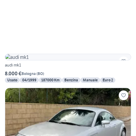
audi mk1
8.000 €
Bologna
(
BO
)
Usato
04/1999
187000 Km
Benzina
Manuale
Euro 2