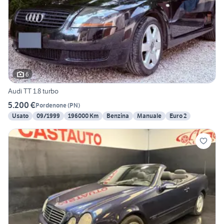
6
Audi TT 1.8 turbo
5.200 €
Pordenone
(
PN
)
Usato
09/1999
196000 Km
Benzina
Manuale
Euro 2