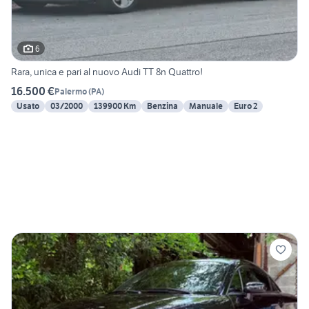
6
Rara, unica e pari al nuovo Audi TT 8n Quattro!
16.500 €
Palermo
(
PA
)
Usato
03/2000
139900 Km
Benzina
Manuale
Euro 2