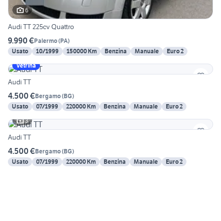
6
Audi TT 225cv Quattro
9.990 €
Palermo
(
PA
)
Usato
10/1999
150000 Km
Benzina
Manuale
Euro 2
Vetrina
Audi TT
4.500 €
Bergamo
(
BG
)
Usato
07/1999
220000 Km
Benzina
Manuale
Euro 2
3
Audi TT
4.500 €
Bergamo
(
BG
)
Usato
07/1999
220000 Km
Benzina
Manuale
Euro 2