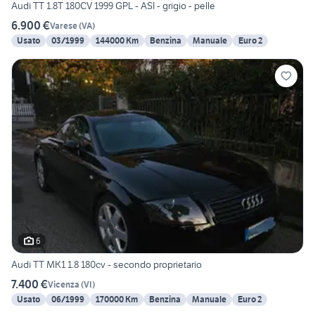
Audi TT 1.8T 180CV 1999 GPL - ASI - grigio - pelle
6.900 €
Varese
(
VA
)
Usato
03/1999
144000 Km
Benzina
Manuale
Euro 2
6
Audi TT MK1 1.8 180cv - secondo proprietario
7.400 €
Vicenza
(
VI
)
Usato
06/1999
170000 Km
Benzina
Manuale
Euro 2