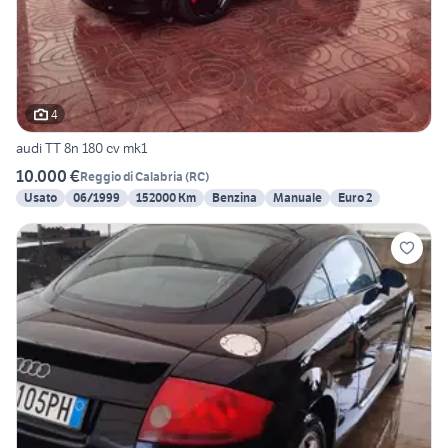
4
audi TT 8n 180 cv mk1
10.000 €
Reggio di Calabria
(
RC
)
Usato
06/1999
152000 Km
Benzina
Manuale
Euro 2