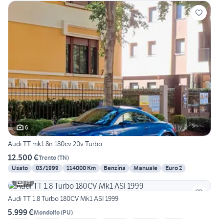
6
Audi TT mk1 8n 180cv 20v Turbo
12.500 €
Trento
(
TN
)
Usato
03/1999
114000 Km
Benzina
Manuale
Euro 2
15
Audi TT 1.8 Turbo 180CV Mk1 ASI 1999
5.999 €
Mondolfo
(
PU
)