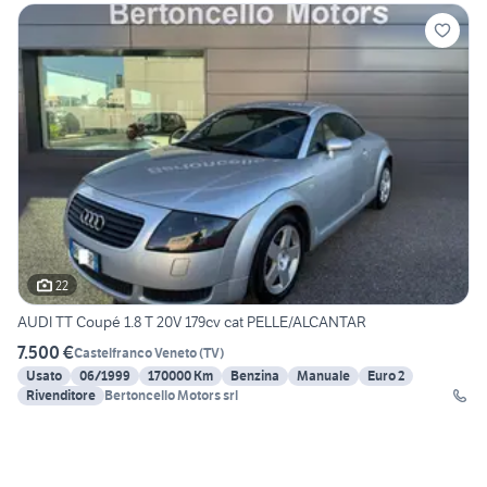
22
AUDI TT Coupé 1.8 T 20V 179cv cat PELLE/ALCANTAR
7.500 €
Castelfranco Veneto
(
TV
)
Usato
06/1999
170000 Km
Benzina
Manuale
Euro 2
Rivenditore
Bertoncello Motors srl