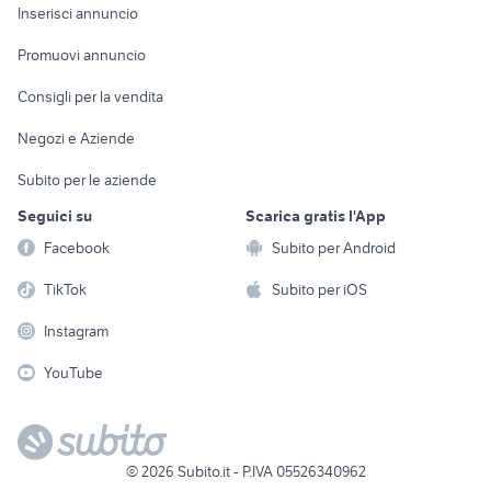
Console e
Accessori per
Casalinghi
Inserisci annuncio
Videogiochi
animali
Elettrodomestici
Promuovi annuncio
Audio/Video
Musica e Film
Giardino e Fai da te
Consigli per la vendita
Fotografia
Libri e Riviste
Abbigliamento e
Negozi e Aziende
Telefonia
Strumenti Musicali
Accessori
Subito per le aziende
Sports
Tutto per i bambini
Seguici su
Scarica gratis l'App
Biciclette
Facebook
Subito per Android
Collezionismo
TikTok
Subito per iOS
Instagram
YouTube
©
2026
Subito.it - P.IVA 05526340962