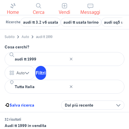
Home
Cerca
Vendi
Messaggi
audi tt 3.2 v6 usata
audi tt usata torino
audi sq5 usa
Ricerche
Subito
Auto
audi tt 1999
Cosa cerchi?
Filtri
Auto
Salva ricerca
Dal più recente
32 risultati
Audi tt 1999 in vendita