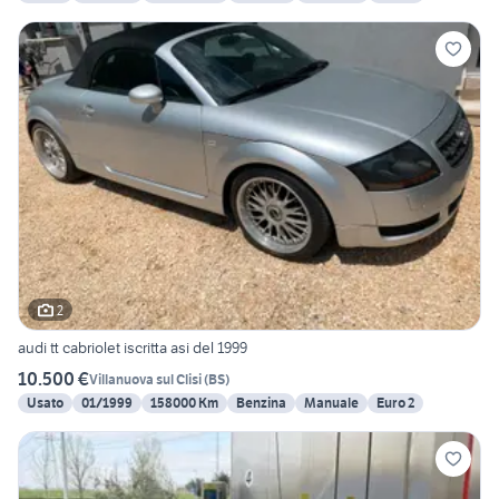
2
audi tt cabriolet iscritta asi del 1999
10.500 €
Villanuova sul Clisi
(
BS
)
Usato
01/1999
158000 Km
Benzina
Manuale
Euro 2