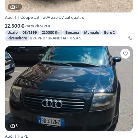
28
Audi TT Coupé 1.8 T 20V 225 CV cat quattro
12.500 €
Porto Viro
(
RO
)
Usato
08/1999
210000 Km
Benzina
Manuale
Euro 2
Rivenditore
GRUPPO "GRANDI AUTO S.a.S.
5
Audi TT GPL