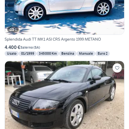
6
Splendida Audi TT MK1 ASI CRS Argento 1999 METANO
4.400 €
Salerno
(
SA
)
Usato
01/1999
345000 Km
Benzina
Manuale
Euro 2