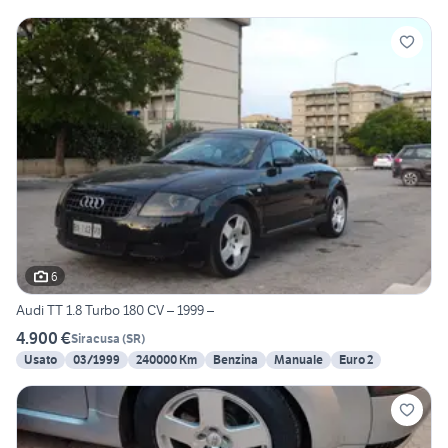
6
Audi TT 1.8 Turbo 180 CV – 1999 –
4.900 €
Siracusa
(
SR
)
Usato
03/1999
240000 Km
Benzina
Manuale
Euro 2