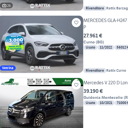
26
Rivenditore
Rattix Barza
MERCEDES GLA-H247 2
P
27.961 €
Curno
(
BG
)
Usato
11/2022
56012 
Vetrina
Rivenditore
Rattix Curno
Mercedes V 220 D Lon
39.190 €
Guidonia Montecelio
(
Usato
10/2021
71000