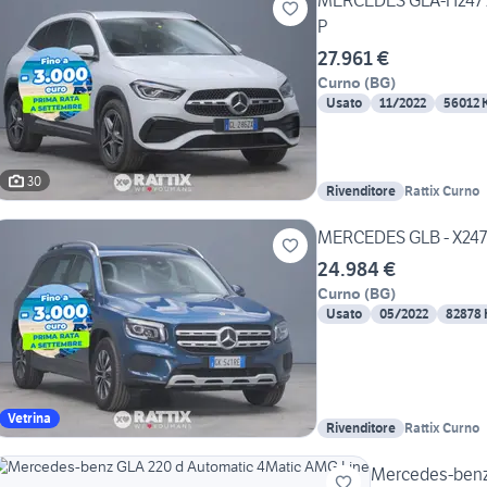
MERCEDES GLA-H247 2
P
27.961 €
Curno
(
BG
)
Usato
11/2022
56012 
30
Rivenditore
Rattix Curno
MERCEDES GLB - X247 
24.984 €
Curno
(
BG
)
Usato
05/2022
82878
Vetrina
Rivenditore
Rattix Curno
Mercedes-benz