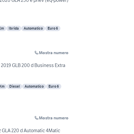
020 GLA 250 e phev (eq-power)
Km
Ibrida
Automatico
Euro 6
Mostra numero
2019 GLB 200 d Business Extra
 Km
Diesel
Automatico
Euro 6
Mostra numero
 GLA 220 d Automatic 4Matic