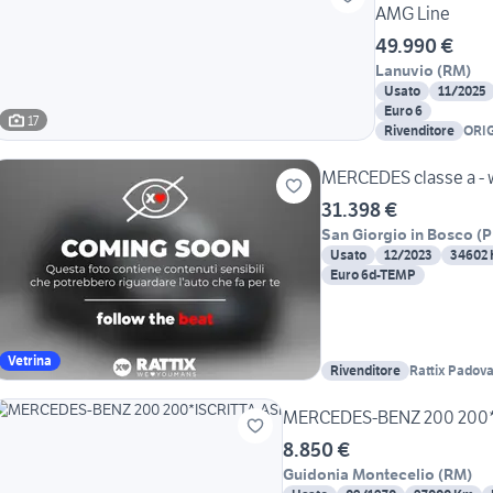
AMG Line
49.990 €
Lanuvio
(
RM
)
Usato
11/2025
Euro 6
17
Rivenditore
ORI
MERCEDES classe a - 
31.398 €
San Giorgio in Bosco
(
P
Usato
12/2023
34602
Euro 6d-TEMP
Vetrina
Rivenditore
Rattix Padov
MERCEDES-BENZ 200 200*
8.850 €
Guidonia Montecelio
(
RM
)