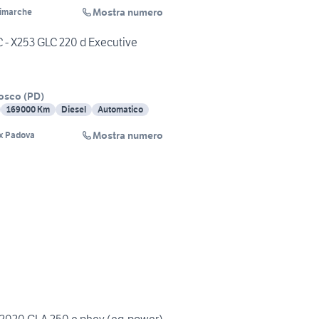
Mostra numero
rimarche
- X253 GLC 220 d Executive
Bosco
(
PD
)
169000 Km
Diesel
Automatico
Mostra numero
ix Padova