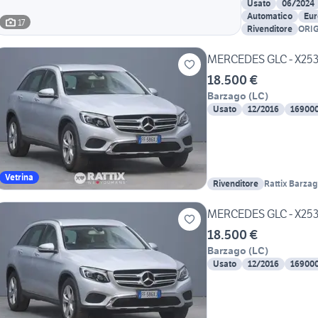
Usato
06/2024
Automatico
Eur
17
Rivenditore
ORI
MERCEDES GLC - X253 
18.500 €
Barzago
(
LC
)
Usato
12/2016
16900
Vetrina
Rivenditore
Rattix Barza
MERCEDES GLC - X253 
18.500 €
Barzago
(
LC
)
Usato
12/2016
16900