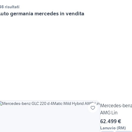
98 risultati
uto germania mercedes in vendita
Mercedes-benz 
AMG Lin
62.499 €
Lanuvio
(
RM
)