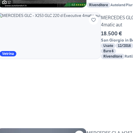
12
Rivenditore
Autoland Plu
MERCEDES GLC 
4matic aut
18.500 €
San Giorgio in 
Usato
12/2016
Euro 6
Vetrina
Rivenditore
Ratt