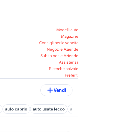
Modelli auto
Magazine
Consigli per la vendita
Negozi e Aziende
Subito per le Aziende
Assistenza
Ricerche salvate
Preferiti
Vendi
auto cabrio
auto usate lecco
auto usate chieti
mercedes cl