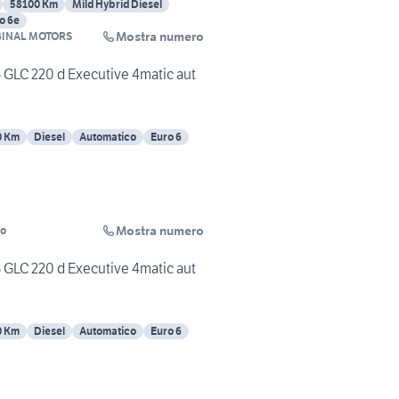
58100 Km
Mild Hybrid Diesel
o 6e
Mostra numero
GINAL MOTORS
GLC 220 d Executive 4matic aut
0 Km
Diesel
Automatico
Euro 6
Mostra numero
go
GLC 220 d Executive 4matic aut
0 Km
Diesel
Automatico
Euro 6