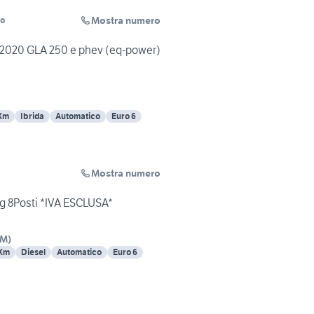
Mostra numero
go
020 GLA 250 e phev (eq-power)
Km
Ibrida
Automatico
Euro 6
Mostra numero
g 8Posti *IVA ESCLUSA*
RM
)
 Km
Diesel
Automatico
Euro 6