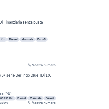
Di Finanziaria senza busta
0 Km
Diesel
Manuale
Euro 5
Mostra numero
 3ª serie Berlingo BlueHDi 130
sco
(
PD
)
165951 Km
Diesel
Manuale
Euro 6
Mostra numero
Padova