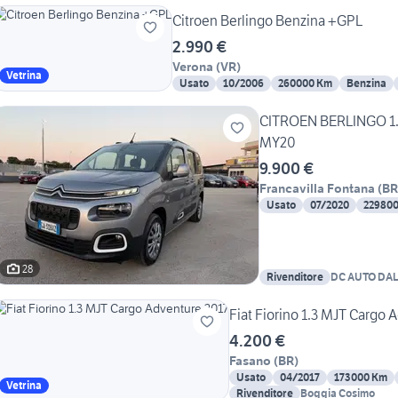
Citroen Berlingo Benzina +GPL
2.990 €
Verona
(
VR
)
Vetrina
Usato
10/2006
260000 Km
Benzina
CITROEN BERLINGO 1.
MY20
9.900 €
Francavilla Fontana
(
BR
Usato
07/2020
22980
28
Rivenditore
DC AUTO DAL
Fiat Fiorino 1.3 MJT Cargo 
4.200 €
Fasano
(
BR
)
Usato
04/2017
173000 Km
Vetrina
Rivenditore
Boggia Cosimo