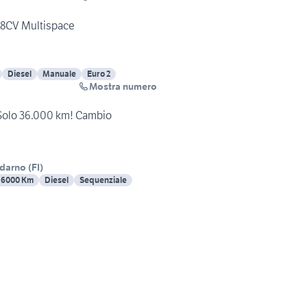
 68CV Multispace
Diesel
Manuale
Euro 2
Mostra numero
 Solo 36.000 km! Cambio
ldarno
(
FI
)
36000 Km
Diesel
Sequenziale