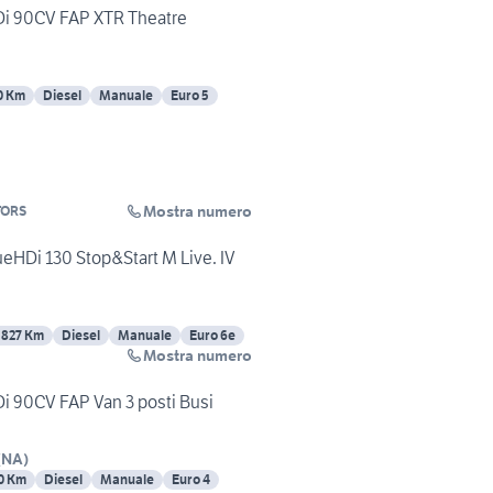
HDi 90CV FAP XTR Theatre
0 Km
Diesel
Manuale
Euro 5
Mostra numero
TORS
ueHDi 130 Stop&Start M Live. IV
3827 Km
Diesel
Manuale
Euro 6e
Mostra numero
Di 90CV FAP Van 3 posti Busi
(
NA
)
0 Km
Diesel
Manuale
Euro 4