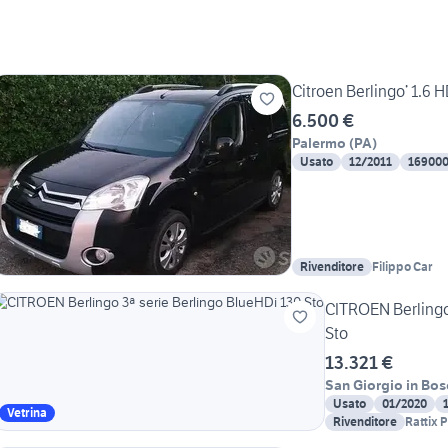
Citroen Berlingo’ 1.6 H
6.500 €
Palermo
(
PA
)
Usato
12/2011
16900
Rivenditore
Filippo Car
CITROEN Berlingo
Sto
13.321 €
San Giorgio in Bo
Usato
01/2020
Vetrina
Rivenditore
Rattix 