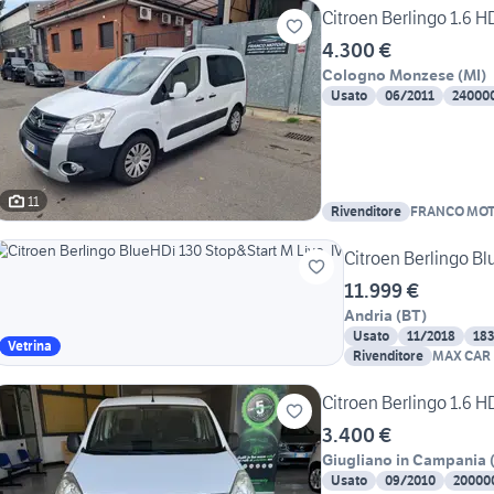
Citroen Berlingo 1.6 
4.300 €
Cologno Monzese
(
MI
)
Usato
06/2011
24000
11
Rivenditore
FRANCO MO
Citroen Berlingo Bl
11.999 €
Andria
(
BT
)
Usato
11/2018
18
Vetrina
Rivenditore
MAX CAR
Citroen Berlingo 1.6 H
3.400 €
Giugliano in Campania
Usato
09/2010
20000