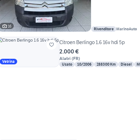
16
Rivenditore
MarinoAuto
Citroen Berlingo 1.6 16v hdi 5p
2.000 €
Alatri
(
FR
)
Vetrina
Usato
10/2006
288300 Km
Diesel
M