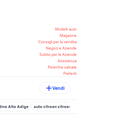
Modelli auto
Magazine
Consigli per la vendita
Negozi e Aziende
Subito per le Aziende
Assistenza
Ricerche salvate
Preferiti
Vendi
tino Alto Adige
auto citroen citroen berlingo Toscana
auto citro