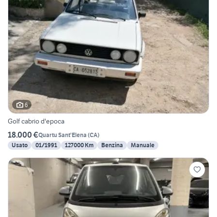
6
Golf cabrio d'epoca
18.000 €
Quartu Sant'Elena
(
CA
)
Usato
01/1991
127000 Km
Benzina
Manuale