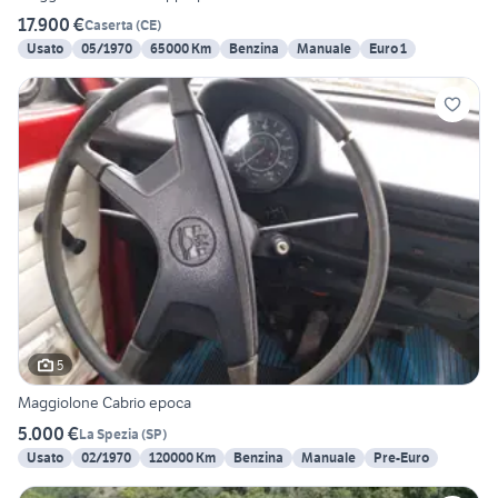
17.900 €
Caserta
(
CE
)
Usato
05/1970
65000 Km
Benzina
Manuale
Euro 1
5
Maggiolone Cabrio epoca
5.000 €
La Spezia
(
SP
)
Usato
02/1970
120000 Km
Benzina
Manuale
Pre-Euro