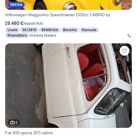
Vetrina
Volkswagen Maggiolino Speedmaster 1300cc CABRIO by
19.490 €
Napoli
(
NA
)
Usato
03/1970
95000 Km
Benzina
Manuale
Rivenditore
Urbania Motors
6
Fiat 500 epoca 1971 cabrio