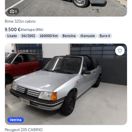
6
Bmw 320ci cabrio
9.500 €
Morlupo
(
RM
)
Usato
04/2002
160000 Km
Benzina
Manuale
Euro 4
Vetrina
Peugeot 205 CABRIO