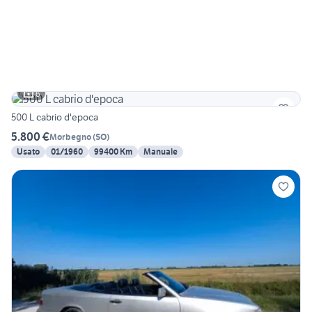
6
500 L cabrio d'epoca
5.800 €
Morbegno
(
SO
)
Usato
01/1960
99400 Km
Manuale