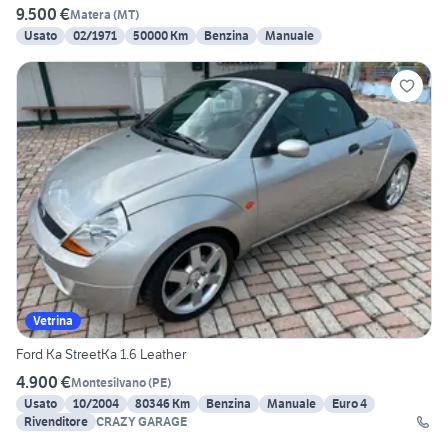
9.500 €
Matera
(
MT
)
Usato
02/1971
50000 Km
Benzina
Manuale
Vetrina
Ford Ka StreetKa 1.6 Leather
4.900 €
Montesilvano
(
PE
)
Usato
10/2004
80346 Km
Benzina
Manuale
Euro 4
Rivenditore
CRAZY GARAGE