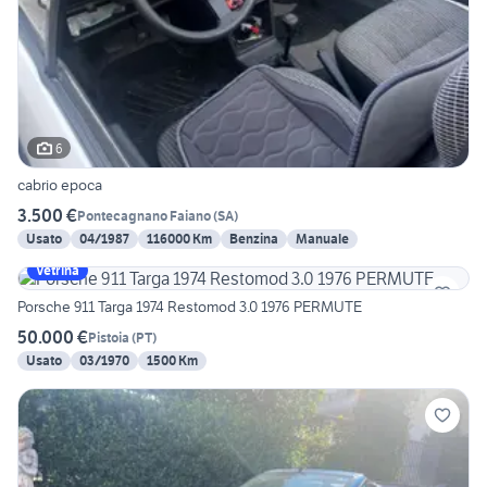
6
cabrio epoca
3.500 €
Pontecagnano Faiano
(
SA
)
Usato
04/1987
116000 Km
Benzina
Manuale
Vetrina
Porsche 911 Targa 1974 Restomod 3.0 1976 PERMUTE
50.000 €
Pistoia
(
PT
)
Usato
03/1970
1500 Km