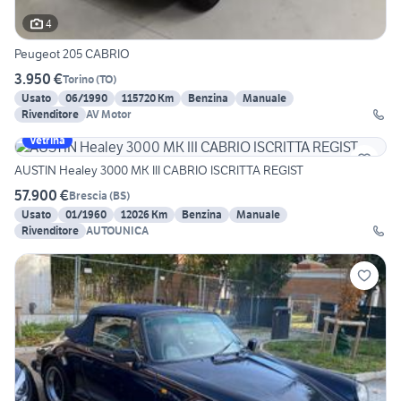
4
Peugeot 205 CABRIO
3.950 €
Torino
(
TO
)
Usato
06/1990
115720 Km
Benzina
Manuale
Rivenditore
AV Motor
Vetrina
AUSTIN Healey 3000 MK III CABRIO ISCRITTA REGIST
57.900 €
Brescia
(
BS
)
Usato
01/1960
12026 Km
Benzina
Manuale
Rivenditore
AUTOUNICA