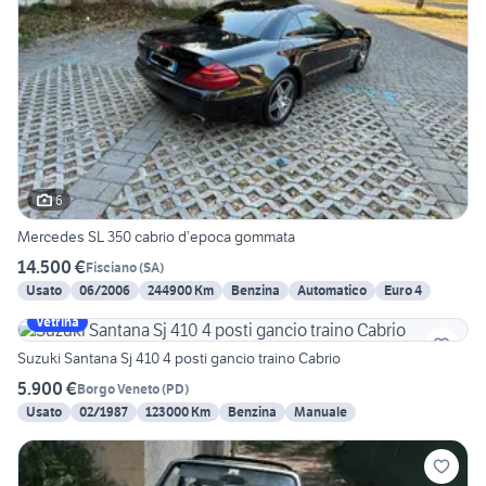
6
Mercedes SL 350 cabrio d’epoca gommata
14.500 €
Fisciano
(
SA
)
Usato
06/2006
244900 Km
Benzina
Automatico
Euro 4
Vetrina
Suzuki Santana Sj 410 4 posti gancio traino Cabrio
5.900 €
Borgo Veneto
(
PD
)
Usato
02/1987
123000 Km
Benzina
Manuale