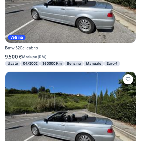
Vetrina
Bmw 320ci cabrio
9.500 €
Morlupo
(
RM
)
Usato
04/2002
160000 Km
Benzina
Manuale
Euro 4