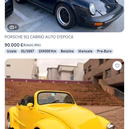
4
PORSCHE 911 CABRIO AUTO D'EPOCA
90.000 €
Rimini
(
RN
)
Usato
01/1987
159000 Km
Benzina
Manuale
Pre-Euro