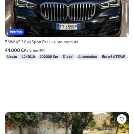
Vetrina
BMW X5 3.0 M Sport Pack valuto permute
44.000 €
Palermo
(
PA
)
Usato
12/2019
100000 Km
Diesel
Automatico
Euro 6d-TEMP