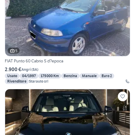
5
FIAT Punto 60 Cabrio S d?epoca
2.900 €
Angri
(
SA
)
Usato
04/1997
175000 Km
Benzina
Manuale
Euro 2
Rivenditore
Starauto srl