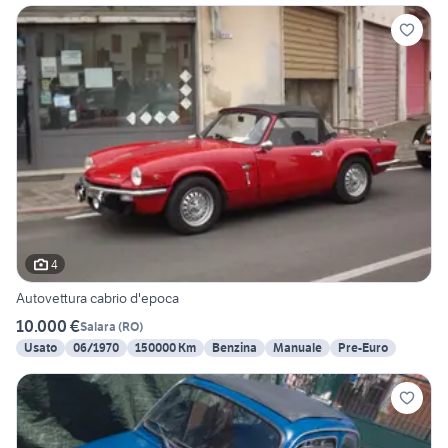
4
Autovettura cabrio d'epoca
10.000 €
Salara
(
RO
)
Usato
06/1970
150000 Km
Benzina
Manuale
Pre-Euro