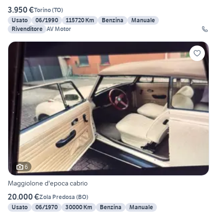
3.950 €
Torino
(
TO
)
Usato
06/1990
115720 Km
Benzina
Manuale
Rivenditore
AV Motor
6
Maggiolone d'epoca cabrio
20.000 €
Zola Predosa
(
BO
)
Usato
06/1970
30000 Km
Benzina
Manuale