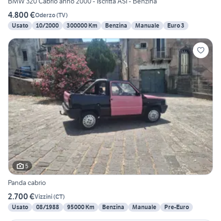
BMW 320 Cabrio anno 2000 - Iscritta ASI - Benzina
4.800 €
Oderzo
(
TV
)
Usato
10/2000
300000 Km
Benzina
Manuale
Euro 3
5
Panda cabrio
2.700 €
Vizzini
(
CT
)
Usato
08/1988
95000 Km
Benzina
Manuale
Pre-Euro