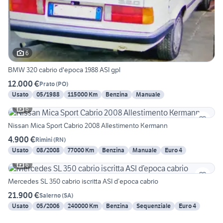
6
BMW 320 cabrio d'epoca 1988 ASI gpl
12.000 €
Prato
(
PO
)
Usato
05/1988
115000 Km
Benzina
Manuale
6
Nissan Mica Sport Cabrio 2008 Allestimento Kermann
4.900 €
Rimini
(
RN
)
Usato
08/2008
77000 Km
Benzina
Manuale
Euro 4
6
Mercedes SL 350 cabrio iscritta ASI d’epoca cabrio
21.900 €
Salerno
(
SA
)
Usato
05/2006
240000 Km
Benzina
Sequenziale
Euro 4