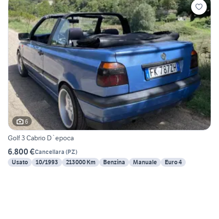
6
Golf 3 Cabrio D`epoca
6.800 €
Cancellara
(
PZ
)
Usato
10/1993
213000 Km
Benzina
Manuale
Euro 4