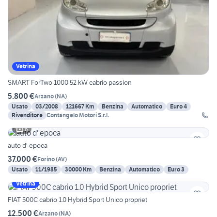
Vetrina
SMART ForTwo 1000 52 kW cabrio passion
5.800 €
Arzano
(
NA
)
Usato
03/2008
121667 Km
Benzina
Automatico
Euro 4
Rivenditore
Contangelo Motori S.r.l.
6
auto d' epoca
37.000 €
Forino
(
AV
)
Usato
11/1985
30000 Km
Benzina
Automatico
Euro 3
Vetrina
FIAT 500C cabrio 1.0 Hybrid Sport Unico propriet
12.500 €
Arzano
(
NA
)