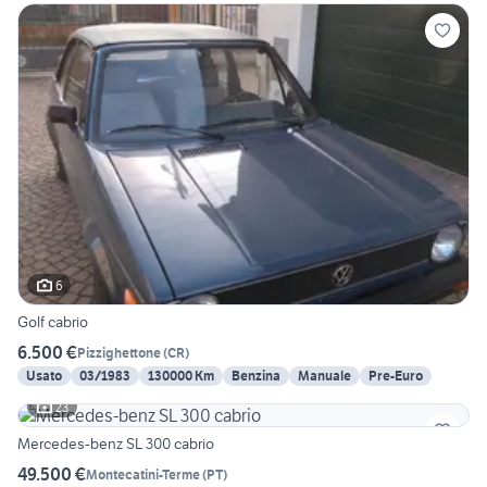
6
Golf cabrio
6.500 €
Pizzighettone
(
CR
)
Usato
03/1983
130000 Km
Benzina
Manuale
Pre-Euro
23
Mercedes-benz SL 300 cabrio
49.500 €
Montecatini-Terme
(
PT
)