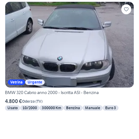
Vetrina
Urgente
BMW 320 Cabrio anno 2000 - Iscritta ASI - Benzina
4.800 €
Oderzo
(
TV
)
Usato
10/2000
300000 Km
Benzina
Manuale
Euro 3