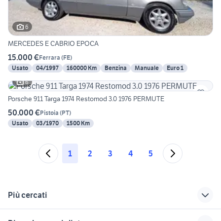
6
MERCEDES E CABRIO EPOCA
15.000 €
Ferrara
(
FE
)
Usato
04/1997
160000 Km
Benzina
Manuale
Euro 1
6
Porsche 911 Targa 1974 Restomod 3.0 1976 PERMUTE
50.000 €
Pistoia
(
PT
)
Usato
03/1970
1500 Km
1
2
3
4
5
Più cercati
Correlati
Richerche simili
Suggerimenti