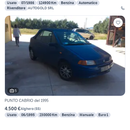
Usato
07/1986
124900 Km
Benzina
Automatico
Rivenditore
AUTOGOLD SRL
5
PUNTO CABRIO del 1995
4.500 €
Alghero
(
SS
)
Usato
06/1995
230000 Km
Benzina
Manuale
Euro 1