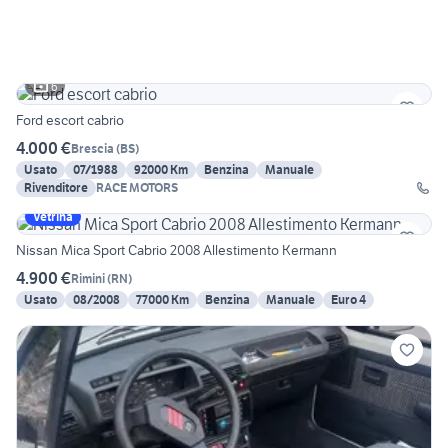
6
Ford escort cabrio
4.000 €
Brescia
(
BS
)
Usato
07/1988
92000 Km
Benzina
Manuale
Rivenditore
RACE MOTORS
Vetrina
Nissan Mica Sport Cabrio 2008 Allestimento Kermann
4.900 €
Rimini
(
RN
)
Usato
08/2008
77000 Km
Benzina
Manuale
Euro 4