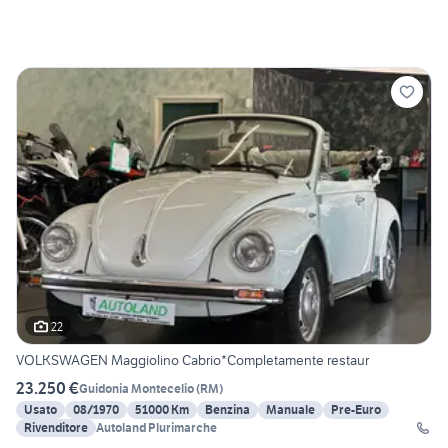
22
VOLKSWAGEN Maggiolino Cabrio*Completamente restaur
23.250 €
Guidonia Montecelio
(
RM
)
Usato
08/1970
51000 Km
Benzina
Manuale
Pre-Euro
Rivenditore
Autoland Plurimarche