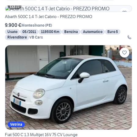
21
Abarth 500C 1.4 T-Jet Cabrio - PREZZO PROMO
9.900 €
Montesilvano
(
PE
)
Usato
05/2011
119500 Km
Benzina
Automatico
Euro 5
Rivenditore
VB Cars
Vetrina
Fiat 500 C 1.3 Multijet 16V 75 CV Lounge