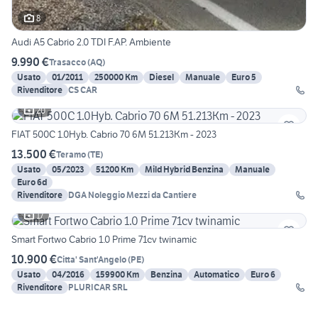
8
Audi A5 Cabrio 2.0 TDI F.AP. Ambiente
9.990 €
Trasacco
(
AQ
)
Usato
01/2011
250000 Km
Diesel
Manuale
Euro 5
Rivenditore
CS CAR
20
FIAT 500C 1.0Hyb. Cabrio 70 6M 51.213Km - 2023
13.500 €
Teramo
(
TE
)
Usato
05/2023
51200 Km
Mild Hybrid Benzina
Manuale
Euro 6d
Rivenditore
DGA Noleggio Mezzi da Cantiere
17
Smart Fortwo Cabrio 1.0 Prime 71cv twinamic
10.900 €
Citta' Sant'Angelo
(
PE
)
Usato
04/2016
159900 Km
Benzina
Automatico
Euro 6
Rivenditore
PLURICAR SRL