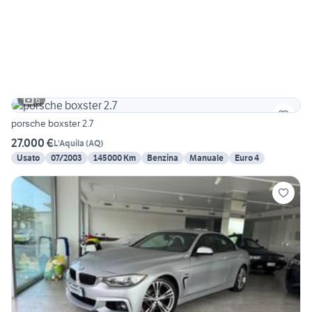
6
porsche boxster 2.7
27.000 €
L'Aquila
(
AQ
)
Usato
07/2003
145000 Km
Benzina
Manuale
Euro 4