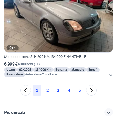
28
Mercedes-benz SLK 200 KM 134.000 FINANZIABILE
6.999 €
Giulianova
(
TE
)
Usato
02/2005
134000 Km
Benzina
Manuale
Euro 4
Rivenditore
Autosalone Tony Race
1
2
3
4
5
Più cercati