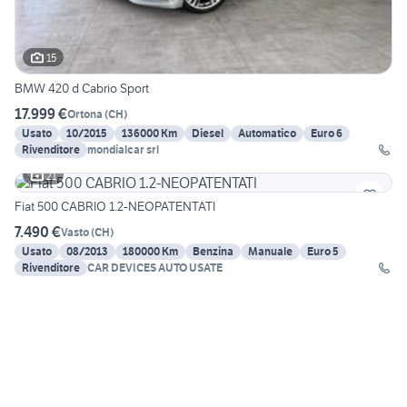
15
BMW 420 d Cabrio Sport
17.999 €
Ortona
(
CH
)
Usato
10/2015
136000 Km
Diesel
Automatico
Euro 6
Rivenditore
mondialcar srl
21
Fiat 500 CABRIO 1.2-NEOPATENTATI
7.490 €
Vasto
(
CH
)
Usato
08/2013
180000 Km
Benzina
Manuale
Euro 5
Rivenditore
CAR DEVICES AUTO USATE