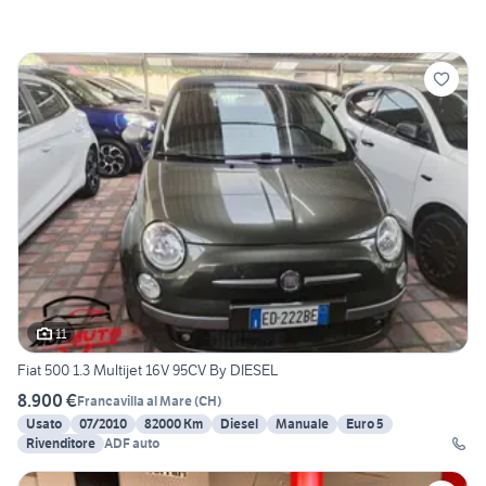
11
Fiat 500 1.3 Multijet 16V 95CV By DIESEL
8.900 €
Francavilla al Mare
(
CH
)
Usato
07/2010
82000 Km
Diesel
Manuale
Euro 5
Rivenditore
ADF auto