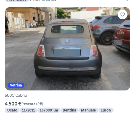
Vetrina
500C Cabrio
4.500 €
Pescara
(
PE
)
Usato
11/2011
167000 Km
Benzina
Manuale
Euro 5