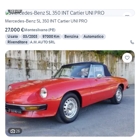
24
Mercedes-Benz SL 350 INT Cartier UNI PRO
27.000 €
Montesilvano
(
PE
)
Usato
03/2003
97000 Km
Benzina
Automatico
Rivenditore
A.M.AUTO SRL
26