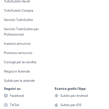
TuttoSubito Vendi
Uffici e Locali
TuttoSubito Compra
commerciali
Servizio TuttoSubito
elettronica
per la casa e la
sports e hobby
Servizio TuttoSubito per
persona
Informatica
Animali
Professionisti
Arredamento e
Console e
Accessori per
Casalinghi
Inserisci annuncio
Videogiochi
animali
Elettrodomestici
Promuovi annuncio
Audio/Video
Musica e Film
Giardino e Fai da te
Consigli per la vendita
Fotografia
Libri e Riviste
Abbigliamento e
Negozi e Aziende
Telefonia
Strumenti Musicali
Accessori
Subito per le aziende
Sports
Tutto per i bambini
Seguici su
Scarica gratis l'App
Biciclette
Facebook
Subito per Android
Collezionismo
TikTok
Subito per iOS