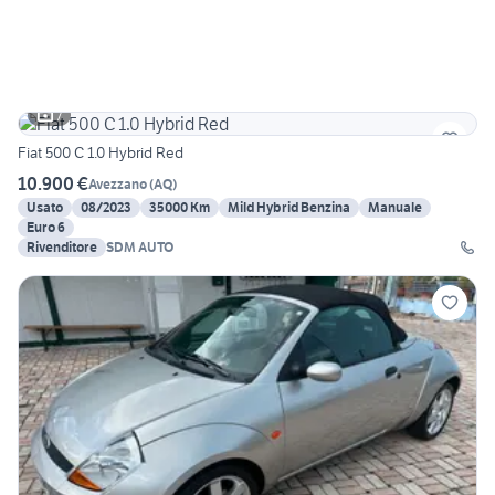
7
Fiat 500 C 1.0 Hybrid Red
10.900 €
Avezzano
(
AQ
)
Usato
08/2023
35000 Km
Mild Hybrid Benzina
Manuale
Euro 6
Rivenditore
SDM AUTO