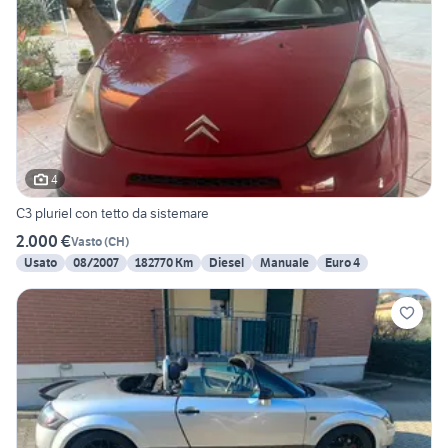
4
C3 pluriel con tetto da sistemare
2.000 €
Vasto
(
CH
)
Usato
08/2007
182770 Km
Diesel
Manuale
Euro 4