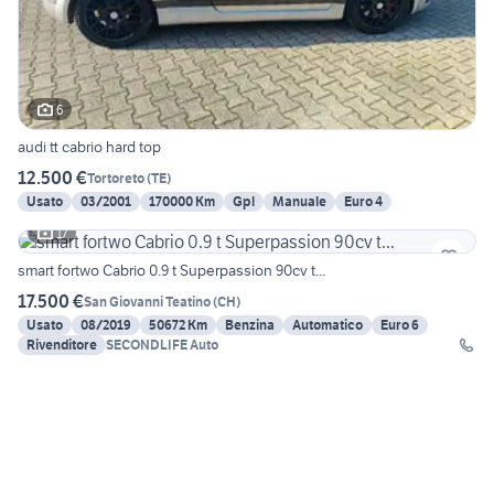
6
audi tt cabrio hard top
12.500 €
Tortoreto
(
TE
)
Usato
03/2001
170000 Km
Gpl
Manuale
Euro 4
17
smart fortwo Cabrio 0.9 t Superpassion 90cv t...
17.500 €
San Giovanni Teatino
(
CH
)
Usato
08/2019
50672 Km
Benzina
Automatico
Euro 6
Rivenditore
SECONDLIFE Auto