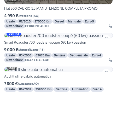
Fiat 500 CABRIO 1.3 MANUTENZIONE COMPLETA PROMO
4.990 €
Avezzano
(
AQ
)
Usato
07/2010
170000 Km
Diesel
Manuale
Euro 5
Rivenditore
CERRONE AUTO
Vetrina
Smart Roadster 700 roadster-coupé (60 kw) passion
9.000 €
Montesilvano
(
PE
)
Usato
03/2006
63676 Km
Benzina
Sequenziale
Euro 4
Rivenditore
CRAZY GARAGE
5
Audi tt sline cabrio automatica
7.800 €
Avezzano
(
AQ
)
Usato
06/2009
239000 Km
Benzina
Automatico
Euro 4