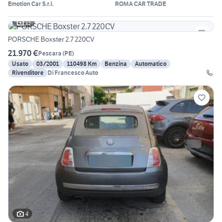
Emotion Car S.r.l.
ROMA CAR TRADE
13
PORSCHE Boxster 2.7 220CV
21.970 €
Pescara
(
PE
)
Usato
03/2001
110498 Km
Benzina
Automatico
Rivenditore
Di Francesco Auto
4