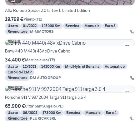
Alfa Romeo Spider 2.0 ts 16v L Limited Edition
19.799 €
Pineto
(
TE
)
Usato
01/2022
125000 Km
Benzina
Manuale
Euro 3
Rivenditore
M-MMOTORS
6
Bmw 440 M440i 48V xDrive Cabrio
34.400 €
Martinsicuro
(
TE
)
Usato
12/2021
142000 Km
Mild Hybrid Benzina
Automatico
Euro 6d-TEMP
Rivenditore
DM AUTO GROUP
20
Porsche 911 V 997 2004 Targa 911 targa 3.6 4
65.900 €
Citta' Sant'Angelo
(
PE
)
Usato
06/2008
173000 Km
Benzina
Manuale
Euro 4
Rivenditore
PLURICAR SRL