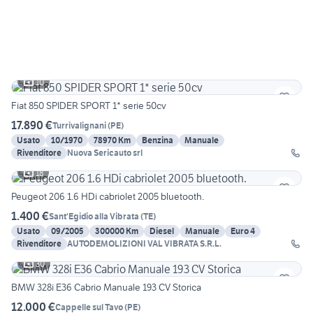
10
Fiat 850 SPIDER SPORT 1* serie 50cv
17.890 €
Turrivalignani
(
PE
)
Usato
10/1970
78970 Km
Benzina
Manuale
Rivenditore
Nuova Sericauto srl
18
Peugeot 206 1.6 HDi cabriolet 2005 bluetooth.
1.400 €
Sant'Egidio alla Vibrata
(
TE
)
Usato
09/2005
300000 Km
Diesel
Manuale
Euro 4
Rivenditore
AUTODEMOLIZIONI VAL VIBRATA S.R.L.
30
BMW 328i E36 Cabrio Manuale 193 CV Storica
12.000 €
Cappelle sul Tavo
(
PE
)