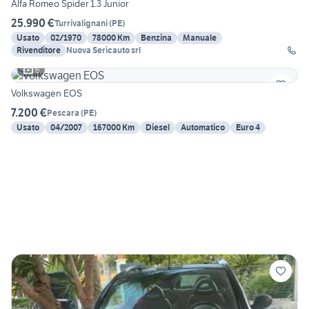
Alfa Romeo Spider 1.3 Junior
25.990 €
Turrivalignani
(
PE
)
Usato
02/1970
78000 Km
Benzina
Manuale
Rivenditore
Nuova Sericauto srl
6
Volkswagen EOS
7.200 €
Pescara
(
PE
)
Usato
04/2007
167000 Km
Diesel
Automatico
Euro 4