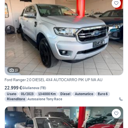
19
Ford Ranger 2.0 DIESEL 4X4 AUTOCARRO PIK UP IVA AU
22.999 €
Giulianova
(
TE
)
Usato
01/2023
134000 Km
Diesel
Automatico
Euro 6
Rivenditore
Autosalone Tony Race