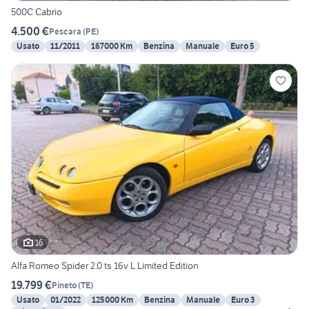
500C Cabrio
4.500 €
Pescara
(
PE
)
Usato
11/2011
167000 Km
Benzina
Manuale
Euro 5
16
Alfa Romeo Spider 2.0 ts 16v L Limited Edition
19.799 €
Pineto
(
TE
)
Usato
01/2022
125000 Km
Benzina
Manuale
Euro 3