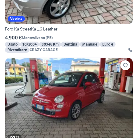
Vetrina
Ford Ka StreetKa 1.6 Leather
4.900 €
Montesilvano
(
PE
)
Usato
10/2004
80346 Km
Benzina
Manuale
Euro 4
Rivenditore
CRAZY GARAGE
13