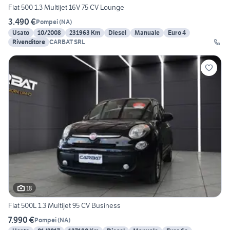
Fiat 500 1.3 Multijet 16V 75 CV Lounge
3.490 €
Pompei
(
NA
)
Usato
10/2008
231963 Km
Diesel
Manuale
Euro 4
Rivenditore
CARBAT SRL
18
Fiat 500L 1.3 Multijet 95 CV Business
7.990 €
Pompei
(
NA
)