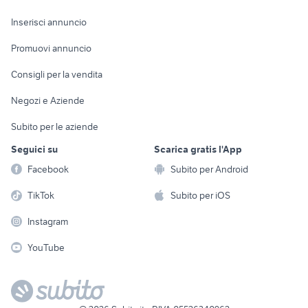
Arredamento e
Console e
Accessori per
Casalinghi
Inserisci annuncio
Videogiochi
animali
Elettrodomestici
Promuovi annuncio
Audio/Video
Musica e Film
Giardino e Fai da te
Consigli per la vendita
Fotografia
Libri e Riviste
Abbigliamento e
Negozi e Aziende
Telefonia
Strumenti Musicali
Accessori
Subito per le aziende
Sports
Tutto per i bambini
Seguici su
Scarica gratis l'App
Biciclette
Facebook
Subito per Android
Collezionismo
TikTok
Subito per iOS
Instagram
YouTube