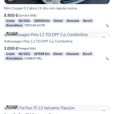
Mini Cooper D Cabrio 1.6 16v con capote nuova
8.900 €
Carrara
(
MS
)
Usato
08/2011
208500 Km
Diesel
Manuale
Euro 5
Rivenditore
TOPCAR AUTO
19
Volkswagen Polo 1.2 TDI DPF 5 p. Comfortline
3.000 €
Pompei
(
NA
)
Usato
06/2012
197609 Km
Diesel
Manuale
Euro 5
Rivenditore
CARBAT SRL
17