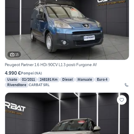
15
Peugeot Partner 1.6 HDi 90CV L1 3 posti Furgone Af
4.990 €
Pompei
(
NA
)
Usato
02/2011
248191 Km
Diesel
Manuale
Euro 4
Rivenditore
CARBAT SRL