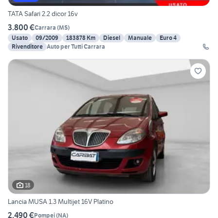
TATA Safari 2.2 dicor 16v
3.800 €
Carrara
(
MS
)
Usato
09/2009
183878 Km
Diesel
Manuale
Euro 4
Rivenditore
Auto per Tutti Carrara
18
Lancia MUSA 1.3 Multijet 16V Platino
2.490 €
Pompei
(
NA
)