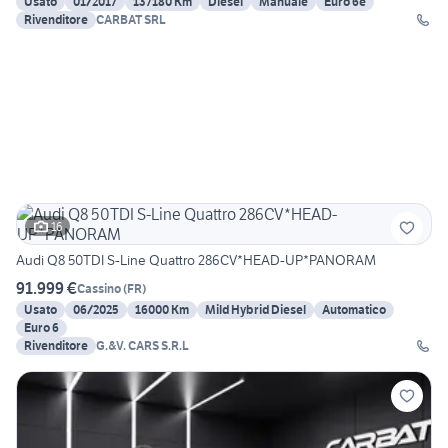
Usato
01/2017
137180 Km
Diesel
Manuale
Euro 6e
Rivenditore
CARBAT SRL
16
Audi Q8 50TDI S-Line Quattro 286CV*HEAD-UP*PANORAM
91.999 €
Cassino
(
FR
)
Usato
06/2025
16000 Km
Mild Hybrid Diesel
Automatico
Euro 6
Rivenditore
G.&V. CARS S.R.L