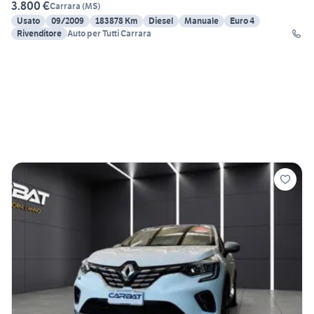
3.800 €
Carrara
(
MS
)
Usato
09/2009
183878 Km
Diesel
Manuale
Euro 4
Rivenditore
Auto per Tutti Carrara