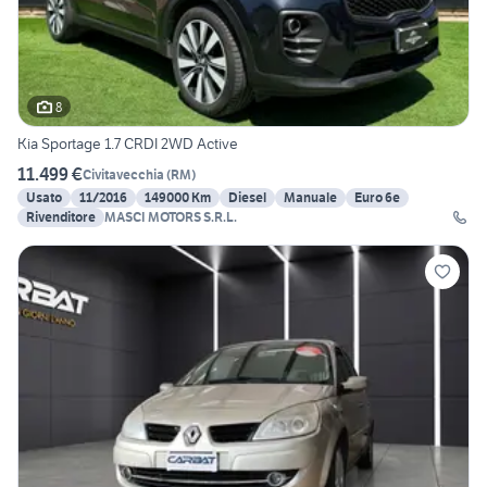
8
Kia Sportage 1.7 CRDI 2WD Active
11.499 €
Civitavecchia
(
RM
)
Usato
11/2016
149000 Km
Diesel
Manuale
Euro 6e
Rivenditore
MASCI MOTORS S.R.L.