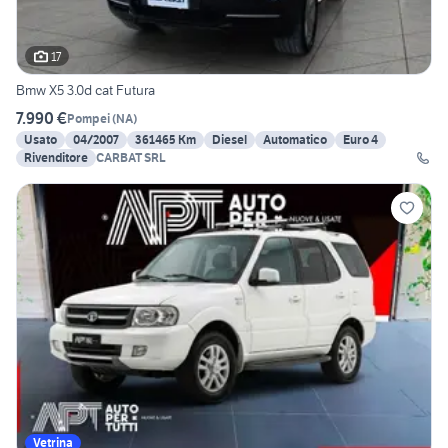
17
Bmw X5 3.0d cat Futura
7.990 €
Pompei
(
NA
)
Usato
04/2007
361465 Km
Diesel
Automatico
Euro 4
Rivenditore
CARBAT SRL
Vetrina