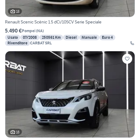
18
Renault Scenic Scénic 1.5 dCi/105CV Serie Speciale
5.490 €
Pompei
(
NA
)
Usato
07/2008
250561 Km
Diesel
Manuale
Euro 4
Rivenditore
CARBAT SRL
18