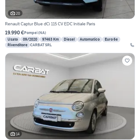
20
Renault Captur Blue dCi 115 CV EDC Initiale Paris
19.990 €
Pompei
(
NA
)
Usato
09/2020
97463 Km
Diesel
Automatico
Euro 6e
Rivenditore
CARBAT SRL
14