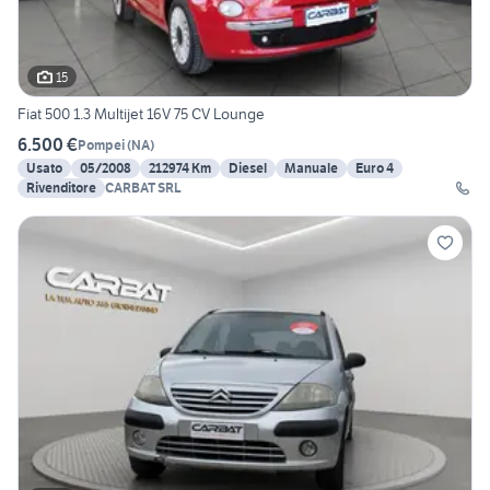
15
Fiat 500 1.3 Multijet 16V 75 CV Lounge
6.500 €
Pompei
(
NA
)
Usato
05/2008
212974 Km
Diesel
Manuale
Euro 4
Rivenditore
CARBAT SRL