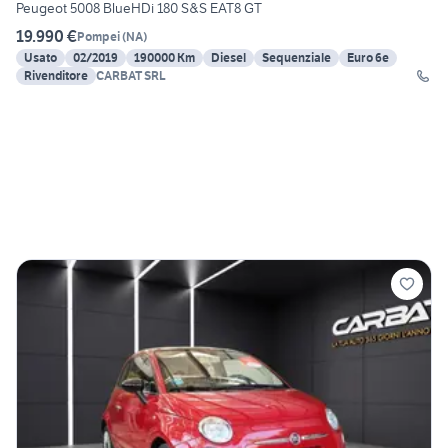
Peugeot 5008 BlueHDi 180 S&S EAT8 GT
19.990 €
Pompei
(
NA
)
Usato
02/2019
190000 Km
Diesel
Sequenziale
Euro 6e
Rivenditore
CARBAT SRL