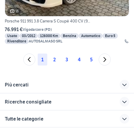
18
Porsche 911 991 3.8 Carrera S Coupé 400 CV (9...
76.991 €
Vigodarzere
(
PD
)
Usato
03/2012
126000 Km
Benzina
Automatico
Euro 5
Rivenditore
AUTOSALMASO SRL
1
2
3
4
5
Più cercati
Correlati
Richerche simili
Suggerimenti
Ricerche consigliate
auto Carrara
lancia lybra
panda 4x4 usata
chieti
psw cerchi
punto 1999
auto usate due
jeep renegade
Tutte le categorie
carrare
autocarro
auto usate con
auto Premariacco
audi a4 2002 accessori auto
gancio traino puglia
gpl Massa Carrara
golf 4 r32
punto arancione auto
fanale 850
motori
immobili
lavoro e servizi