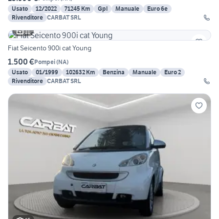
Usato
12/2022
71245 Km
Gpl
Manuale
Euro 6e
Rivenditore
CARBAT SRL
11
Fiat Seicento 900i cat Young
1.500 €
Pompei
(
NA
)
Usato
01/1999
102632 Km
Benzina
Manuale
Euro 2
Rivenditore
CARBAT SRL