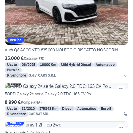
Vetrina
Audi Q8 ACCONTO €35.000 NOLEGGIO RISCATTO NOSCORIN
35.000 €
Cassino
(
FR
)
Usato
06/2025
16000 Km
Mild Hybrid Diesel
Automatico
Euro 6e
Rivenditore
G.&V. CARS S.R.L
18
FORD Galaxy 2ª serie Galaxy 2.0 TDCi 163 CV Po...
8.990 €
Pompei
(
NA
)
Usato
12/2010
275843 Km
Diesel
Automatico
Euro 5
Rivenditore
CARBAT SRL
Vetrina
Suzuki Ignis 1.2h Top 2wd