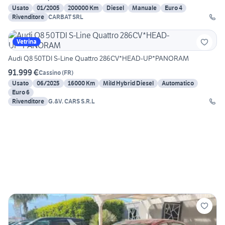
Usato
01/2005
200000 Km
Diesel
Manuale
Euro 4
Rivenditore
CARBAT SRL
Vetrina
Audi Q8 50TDI S-Line Quattro 286CV*HEAD-UP*PANORAM
91.999 €
Cassino
(
FR
)
Usato
06/2025
16000 Km
Mild Hybrid Diesel
Automatico
Euro 6
Rivenditore
G.&V. CARS S.R.L