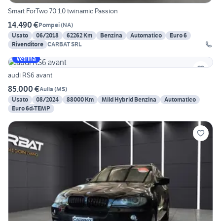
Smart ForTwo 70 1.0 twinamic Passion
14.490 €
Pompei
(
NA
)
Usato
06/2018
62262 Km
Benzina
Automatico
Euro 6
Rivenditore
CARBAT SRL
Vetrina
audi RS6 avant
85.000 €
Aulla
(
MS
)
Usato
08/2024
88000 Km
Mild Hybrid Benzina
Automatico
Euro 6d-TEMP