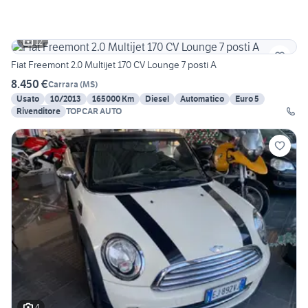
12
Fiat Freemont 2.0 Multijet 170 CV Lounge 7 posti A
8.450 €
Carrara
(
MS
)
Usato
10/2013
165000 Km
Diesel
Automatico
Euro 5
Rivenditore
TOPCAR AUTO
4