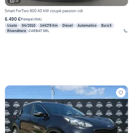
15
Smart ForTwo 800 40 kW coupé passion cdi
6.490 €
Pompei
(
NA
)
Usato
04/2010
144278 Km
Diesel
Automatico
Euro 5
Rivenditore
CARBAT SRL