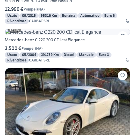
Smart ForTwo 70 1.0 twinamic Passion
12.990 €
Pompei
(
NA
)
Usato
09/2015
95316 Km
Benzina
Automatico
Euro 6
Rivenditore
CARBAT SRL
18
Mercedes-benz C 220 200 CDI cat Elegance
3.500 €
Pompei
(
NA
)
Usato
05/2004
291759 Km
Diesel
Manuale
Euro 3
Rivenditore
CARBAT SRL