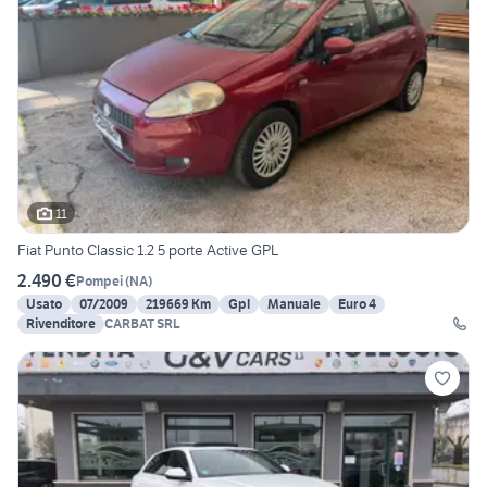
11
Fiat Punto Classic 1.2 5 porte Active GPL
2.490 €
Pompei
(
NA
)
Usato
07/2009
219669 Km
Gpl
Manuale
Euro 4
Rivenditore
CARBAT SRL