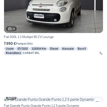
19
Fiat 500L 1.3 Multijet 85 CV Lounge
7.990 €
Pompei
(
NA
)
Usato
07/2015
115804 Km
Diesel
Manuale
Euro 5
Rivenditore
CARBAT SRL
11
Fiat Grande Punto Grande Punto 1.2 5 porte Dynamic