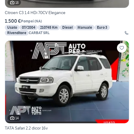
18
Citroen C3 1.4 HDi 70CV Elegance
1.500 €
Pompei
(
NA
)
Usato
07/2004
210745 Km
Diesel
Manuale
Euro 3
Rivenditore
CARBAT SRL
14
TATA Safari 2.2 dicor 16v