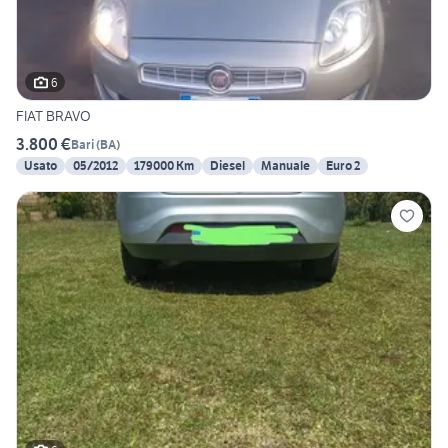
6
FIAT BRAVO
3.800 €
Bari
(
BA
)
Usato
05/2012
179000 Km
Diesel
Manuale
Euro 2