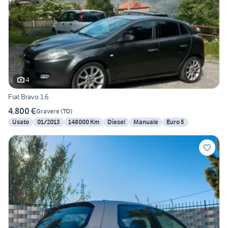
4
Fiat Bravo 1.6
4.800 €
Gravere
(
TO
)
Usato
01/2013
148000 Km
Diesel
Manuale
Euro 5