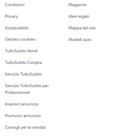
officina autorizzata toyota
lexus 200
Condizioni
Magazine
Terreni e rustici
Attrezzature di
Nautica
lavoro
europea auto srl
fiat 800
Privacy
Idee regalo
Garage e box
smart auto Catania
kia sassuolo
Caravan e Camper
Accessibilità
Mappa del sito
Loft, mansarde e
Veicoli commerciali
altro
Gestisci cookies
Modelli auto
Case vacanza
TuttoSubito Vendi
Uffici e Locali
TuttoSubito Compra
commerciali
Servizio TuttoSubito
elettronica
per la casa e la
sports e hobby
Servizio TuttoSubito per
persona
Informatica
Animali
Professionisti
Arredamento e
Console e
Accessori per
Casalinghi
Inserisci annuncio
Videogiochi
animali
Elettrodomestici
Promuovi annuncio
Audio/Video
Musica e Film
Giardino e Fai da te
Consigli per la vendita
Fotografia
Libri e Riviste