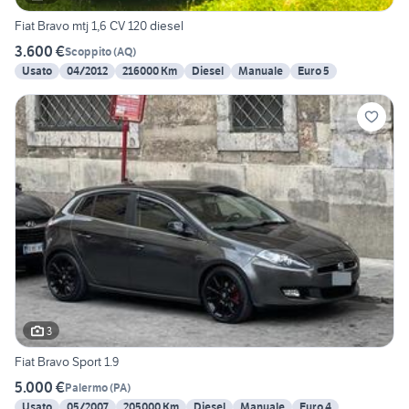
Fiat Bravo mtj 1,6 CV 120 diesel
3.600 €
Scoppito
(
AQ
)
Usato
04/2012
216000 Km
Diesel
Manuale
Euro 5
3
Fiat Bravo Sport 1.9
5.000 €
Palermo
(
PA
)
Usato
05/2007
205000 Km
Diesel
Manuale
Euro 4