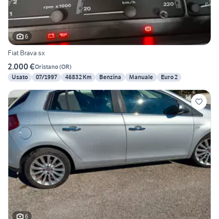
6
Fiat Brava sx
2.000 €
Oristano
(
OR
)
Usato
07/1997
46832 Km
Benzina
Manuale
Euro 2
6