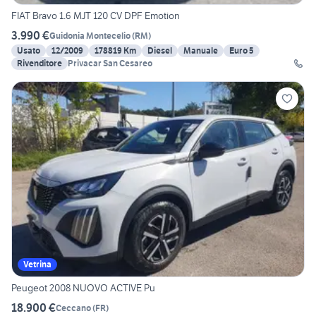
FIAT Bravo 1.6 MJT 120 CV DPF Emotion
3.990 €
Guidonia Montecelio
(
RM
)
Usato
12/2009
178819 Km
Diesel
Manuale
Euro 5
Rivenditore
Privacar San Cesareo
Vetrina
Peugeot 2008 NUOVO ACTIVE Pu
18.900 €
Ceccano
(
FR
)