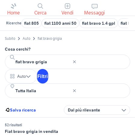
Home
Cerca
Vendi
Messaggi
fiat 805
fiat 1100 anni 50
fiat bravo 1.4 gpl
fiat br
Ricerche
Subito
Auto
fiat bravo grigia
Cosa cerchi?
Filtri
Auto
Salva ricerca
Dal più rilevante
52 risultati
Fiat bravo grigia in vendita