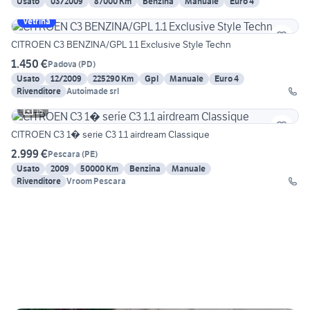
Usato
03/2009
87000 Km
Benzina
Manuale
Euro 4
Vetrina
CITROEN C3 BENZINA/GPL 1.1 Exclusive Style Techn
1.450 €
Padova
(
PD
)
Usato
12/2009
225290 Km
Gpl
Manuale
Euro 4
Rivenditore
Autoimade srl
15
CITROEN C3 1� serie C3 1.1 airdream Classique
2.999 €
Pescara
(
PE
)
Usato
2009
50000 Km
Benzina
Manuale
Rivenditore
Vroom Pescara