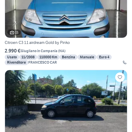
15
Citroen C3 1.1 airdream Gold by Pinko
2.990 €
Giugliano in Campania
(
NA
)
Usato
11/2008
110000 Km
Benzina
Manuale
Euro 4
Rivenditore
FRANCESCO CAR