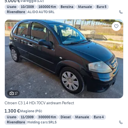
5.000 €
Viareggio
(
LU
)
Usato
10/2009
160000 Km
Benzina
Manuale
Euro 5
Rivenditore
ALIDO AUTO SRL
17
Citroen C3 1.4 HDi 70CV airdream Perfect
1.300 €
Magione
(
PG
)
Usato
11/2009
300000 Km
Diesel
Manuale
Euro 4
Rivenditore
Holding cars SRLS