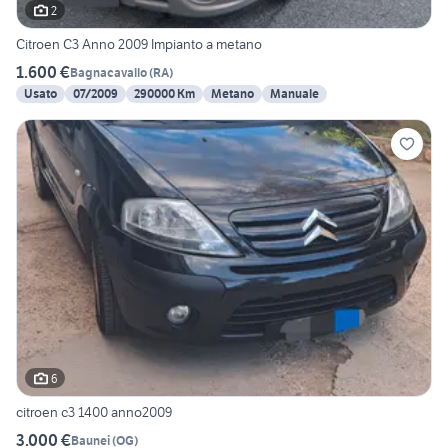
2
Citroen C3 Anno 2009 Impianto a metano
1.600 €
Bagnacavallo
(
RA
)
Usato
07/2009
290000 Km
Metano
Manuale
6
citroen c3 1400 anno2009
3.000 €
Baunei
(
OG
)