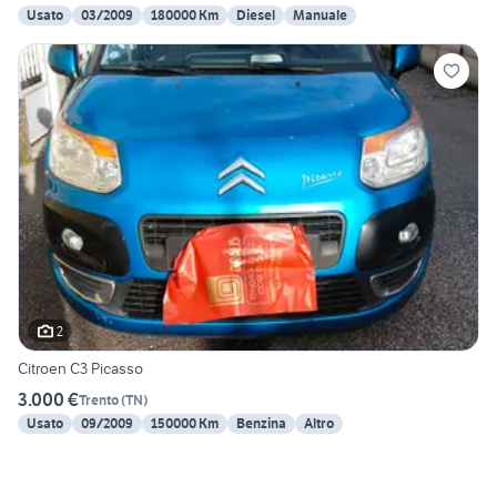
Usato
03/2009
180000 Km
Diesel
Manuale
2
Citroen C3 Picasso
3.000 €
Trento
(
TN
)
Usato
09/2009
150000 Km
Benzina
Altro