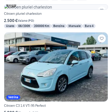
6
Citroen pluriel charleston
2.500 €
Vaiano
(
PO
)
Usato
08/2009
200000 Km
Benzina
Manuale
Euro 4
Vetrina
Citroen C3 1.4 VTi 95 Perfect