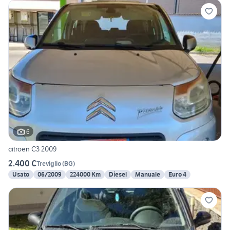
6
citroen C3 2009
2.400 €
Treviglio
(
BG
)
Usato
06/2009
224000 Km
Diesel
Manuale
Euro 4