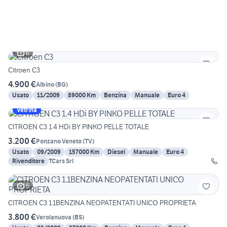
6
Citroen C3
4.900 €
Albino
(
BG
)
Usato
11/2009
89000 Km
Benzina
Manuale
Euro 4
Vetrina
CITROEN C3 1.4 HDi BY PINKO PELLE TOTALE
3.200 €
Ponzano Veneto
(
TV
)
Usato
09/2009
157000 Km
Diesel
Manuale
Euro 4
Rivenditore
TCars Srl
6
CITROEN C3 1.1BENZINA NEOPATENTATI UNICO PROPRIETA
3.800 €
Verolanuova
(
BS
)