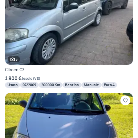
3
Citroen C3
1.900 €
Jesolo
(
VE
)
Usato
07/2009
200000 Km
Benzina
Manuale
Euro 4