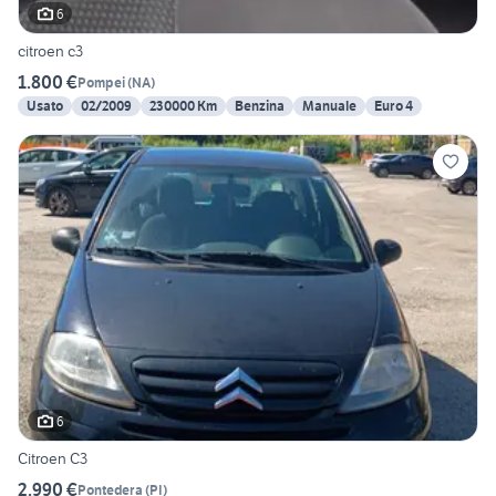
6
citroen c3
1.800 €
Pompei
(
NA
)
Usato
02/2009
230000 Km
Benzina
Manuale
Euro 4
6
Citroen C3
2.990 €
Pontedera
(
PI
)