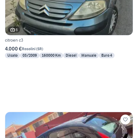
6
citroen c3
4.000 €
Rosolini
(
SR
)
Usato
03/2009
160000 Km
Diesel
Manuale
Euro 4