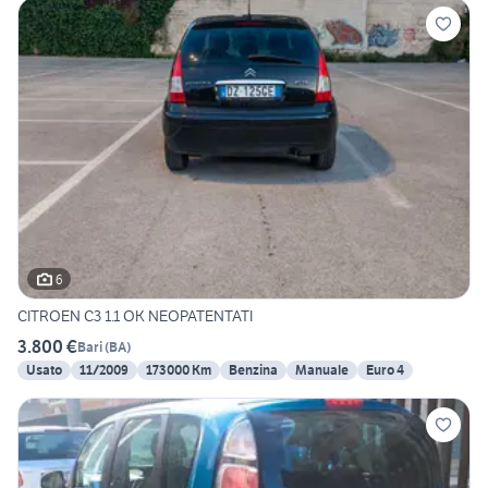
6
CITROEN C3 1.1 OK NEOPATENTATI
3.800 €
Bari
(
BA
)
Usato
11/2009
173000 Km
Benzina
Manuale
Euro 4