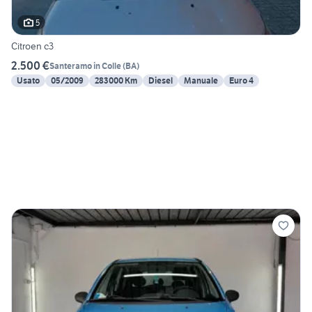
5
Citroen c3
2.500 €
Santeramo in Colle
(
BA
)
Usato
05/2009
283000 Km
Diesel
Manuale
Euro 4