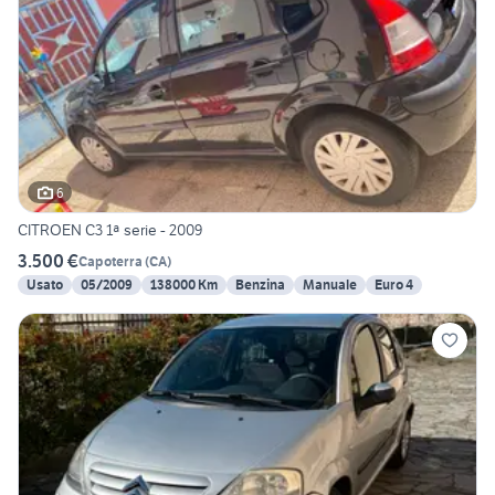
6
CITROEN C3 1ª serie - 2009
3.500 €
Capoterra
(
CA
)
Usato
05/2009
138000 Km
Benzina
Manuale
Euro 4