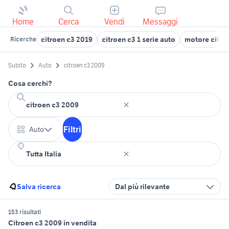
Home
Cerca
Vendi
Messaggi
citroen c3 2019
citroen c3 1 serie auto
motore citro
Ricerche
Subito
Auto
citroen c3 2009
Cosa cerchi?
Filtri
Auto
Salva ricerca
Dal più rilevante
153 risultati
Citroen c3 2009 in vendita