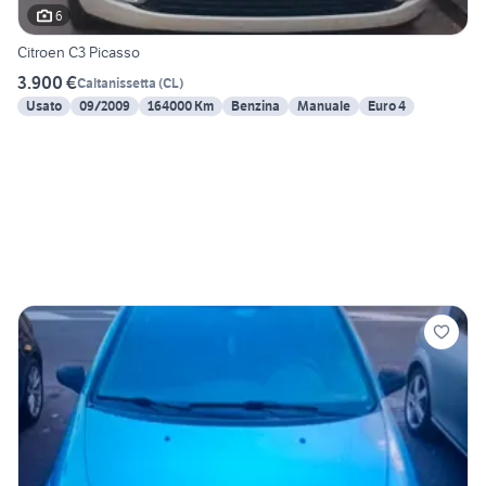
6
Citroen C3 Picasso
3.900 €
Caltanissetta
(
CL
)
Usato
09/2009
164000 Km
Benzina
Manuale
Euro 4