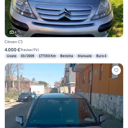
4
Citroen C3
4.000 €
Treviso
(
TV
)
Usato
03/2009
177350 Km
Benzina
Manuale
Euro 4