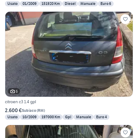
Usato
01/2009
151920 Km
Diesel
Manuale
Euro 6
6
citroen c3 1.4 gpl
2.600 €
Subiaco
(
RM
)
Usato
10/2009
197000 Km
Gpl
Manuale
Euro 4