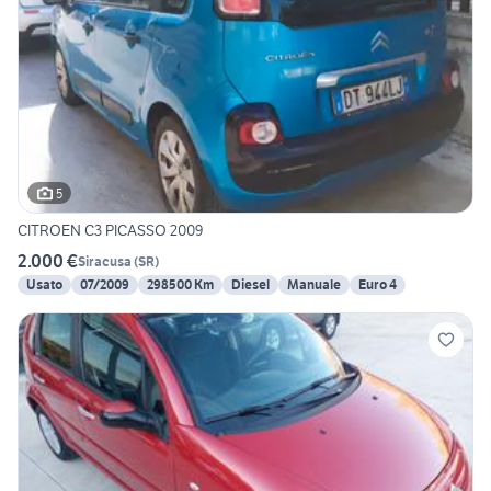
5
CITROEN C3 PICASSO 2009
2.000 €
Siracusa
(
SR
)
Usato
07/2009
298500 Km
Diesel
Manuale
Euro 4