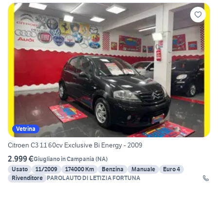
Vetrina
Citroen C3 1.1 60cv Exclusive Bi Energy - 2009
2.999 €
Giugliano in Campania
(
NA
)
Usato
11/2009
174000 Km
Benzina
Manuale
Euro 4
Rivenditore
PAROLAUTO DI LETIZIA FORTUNA