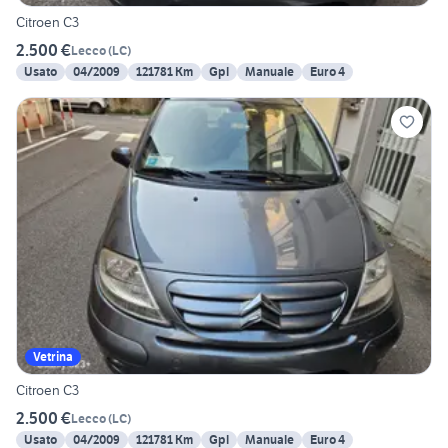
Citroen C3
2.500 €
Lecco
(
LC
)
Usato
04/2009
121781 Km
Gpl
Manuale
Euro 4
Vetrina
Citroen C3
2.500 €
Lecco
(
LC
)
Usato
04/2009
121781 Km
Gpl
Manuale
Euro 4