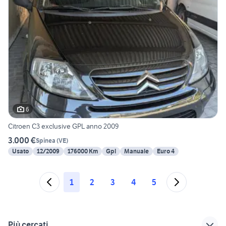
6
Citroen C3 exclusive GPL anno 2009
3.000 €
Spinea
(
VE
)
Usato
12/2009
176000 Km
Gpl
Manuale
Euro 4
1
2
3
4
5
Più cercati