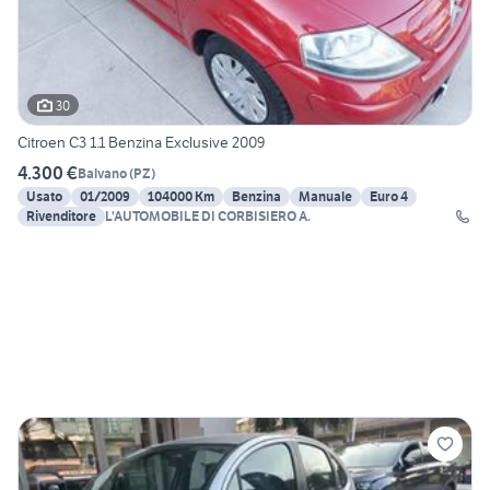
30
Citroen C3 1.1 Benzina Exclusive 2009
4.300 €
Balvano
(
PZ
)
Usato
01/2009
104000 Km
Benzina
Manuale
Euro 4
Rivenditore
L'AUTOMOBILE DI CORBISIERO A.