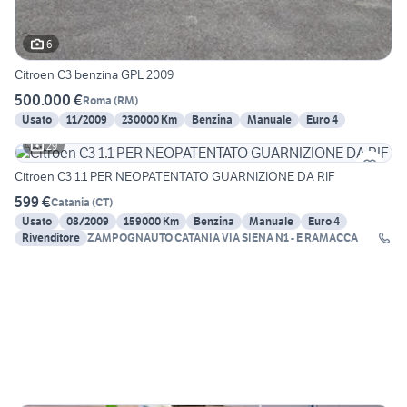
6
Citroen C3 benzina GPL 2009
500.000 €
Roma
(
RM
)
Usato
11/2009
230000 Km
Benzina
Manuale
Euro 4
29
Citroen C3 1.1 PER NEOPATENTATO GUARNIZIONE DA RIF
599 €
Catania
(
CT
)
Usato
08/2009
159000 Km
Benzina
Manuale
Euro 4
Rivenditore
ZAMPOGNAUTO CATANIA VIA SIENA N1 - E RAMACCA