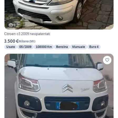
6
Citroen c3 2009 neopatentati
3.500 €
Milano
(
MI
)
Usato
05/2009
108000 Km
Benzina
Manuale
Euro 4