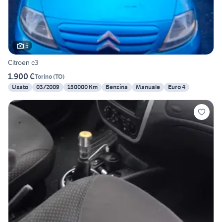
5
Citroen c3
1.900 €
Torino
(
TO
)
Usato
03/2009
150000 Km
Benzina
Manuale
Euro 4