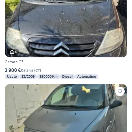
6
Citroen C3
3.900 €
Catania
(
CT
)
Usato
12/2009
180000 Km
Diesel
Automatico