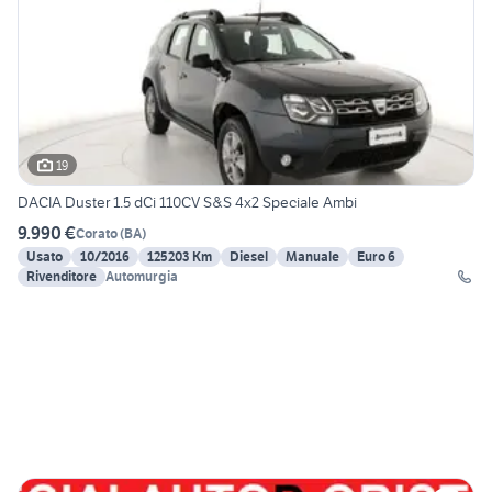
19
DACIA Duster 1.5 dCi 110CV S&S 4x2 Speciale Ambi
9.990 €
Corato
(
BA
)
Usato
10/2016
125203 Km
Diesel
Manuale
Euro 6
Rivenditore
Automurgia