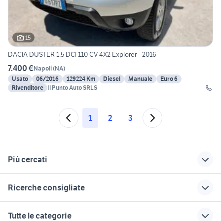
15
DACIA DUSTER 1.5 DCi 110 CV 4X2 Explorer - 2016
7.400 €
Napoli
(
NA
)
Usato
06/2016
129224 Km
Diesel
Manuale
Euro 6
Rivenditore
Il Punto Auto SRLS
1
2
3
Più cercati
Correlati
Richerche simili
Suggerimenti
Ricerche consigliate
dacia usata veneto
dacia duster van
dacia duster
autocarro
fiorino pick up
panda 4x4 usata chieti
bmw x1 2016
faro dacia duster
Tutte le categorie
auto usate chieti
dacia sandero
auto usate reggio emilia
serbatoio dacia
suzuki jimny usato lazio