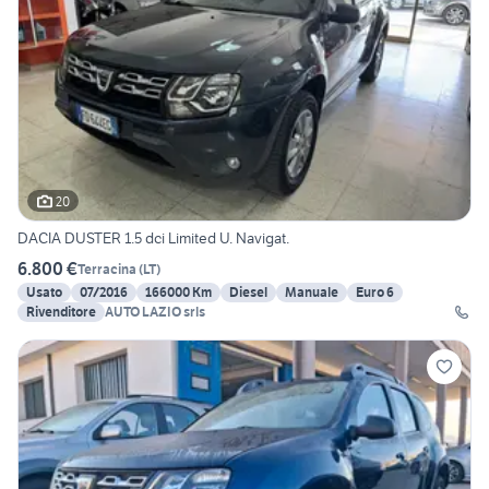
20
DACIA DUSTER 1.5 dci Limited U. Navigat.
6.800 €
Terracina
(
LT
)
Usato
07/2016
166000 Km
Diesel
Manuale
Euro 6
Rivenditore
AUTO LAZIO srls