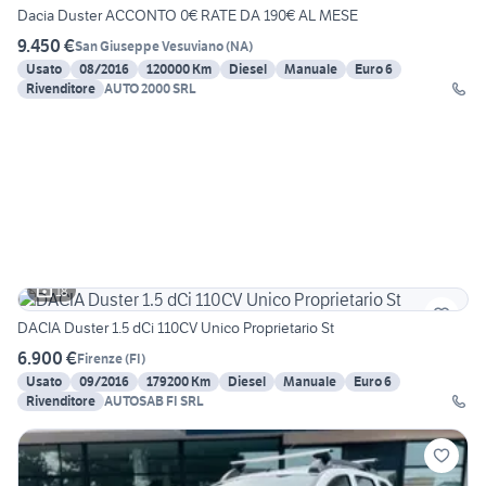
Dacia Duster ACCONTO 0€ RATE DA 190€ AL MESE
9.450 €
San Giuseppe Vesuviano
(
NA
)
Usato
08/2016
120000 Km
Diesel
Manuale
Euro 6
Rivenditore
AUTO 2000 SRL
18
DACIA Duster 1.5 dCi 110CV Unico Proprietario St
6.900 €
Firenze
(
FI
)
Usato
09/2016
179200 Km
Diesel
Manuale
Euro 6
Rivenditore
AUTOSAB FI SRL