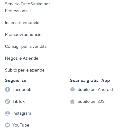
Servizio TuttoSubito per
persona
Informatica
Animali
Professionisti
Arredamento e
Console e
Accessori per
Casalinghi
Inserisci annuncio
Videogiochi
animali
Elettrodomestici
Promuovi annuncio
Audio/Video
Musica e Film
Giardino e Fai da te
Consigli per la vendita
Fotografia
Libri e Riviste
Abbigliamento e
Negozi e Aziende
Telefonia
Strumenti Musicali
Accessori
Subito per le aziende
Sports
Tutto per i bambini
Seguici su
Scarica gratis l'App
Biciclette
Facebook
Subito per Android
Collezionismo
TikTok
Subito per iOS
Instagram
YouTube