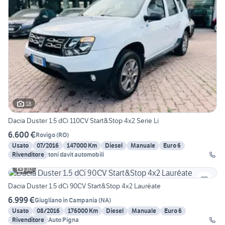
18
Dacia Duster 1.5 dCi 110CV Start&Stop 4x2 Serie Li
6.600 €
Rovigo
(
RO
)
Usato
07/2016
147000 Km
Diesel
Manuale
Euro 6
Rivenditore
toni davit automobili
30
Dacia Duster 1.5 dCi 90CV Start&Stop 4x2 Lauréate
6.999 €
Giugliano in Campania
(
NA
)
Usato
08/2016
176000 Km
Diesel
Manuale
Euro 6
Rivenditore
Auto Pigna