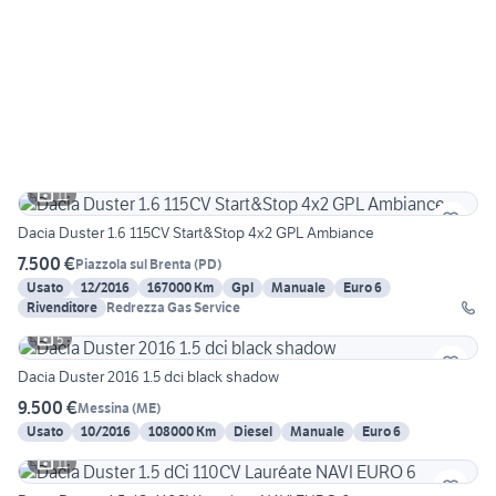
11
Dacia Duster 1.6 115CV Start&Stop 4x2 GPL Ambiance
7.500 €
Piazzola sul Brenta
(
PD
)
Usato
12/2016
167000 Km
Gpl
Manuale
Euro 6
Rivenditore
Redrezza Gas Service
5
Dacia Duster 2016 1.5 dci black shadow
9.500 €
Messina
(
ME
)
Usato
10/2016
108000 Km
Diesel
Manuale
Euro 6
11