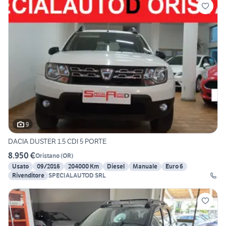
9
DACIA DUSTER 1.5 CDI 5 PORTE
8.950 €
Oristano
(
OR
)
Usato
09/2016
204000 Km
Diesel
Manuale
Euro 6
Rivenditore
SPECIALAUTOD SRL