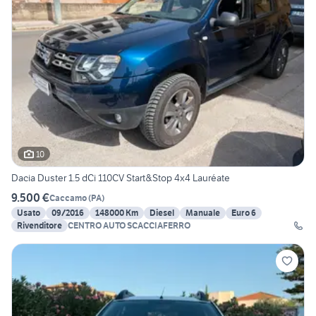
10
Dacia Duster 1.5 dCi 110CV Start&Stop 4x4 Lauréate
9.500 €
Caccamo
(
PA
)
Usato
09/2016
148000 Km
Diesel
Manuale
Euro 6
Rivenditore
CENTRO AUTO SCACCIAFERRO