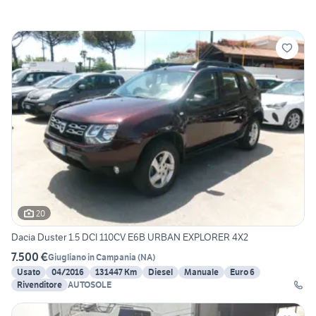
20
Dacia Duster 1.5 DCI 110CV E6B URBAN EXPLORER 4X2
7.500 €
Giugliano in Campania
(
NA
)
Usato
04/2016
131447 Km
Diesel
Manuale
Euro 6
Rivenditore
AUTOSOLE