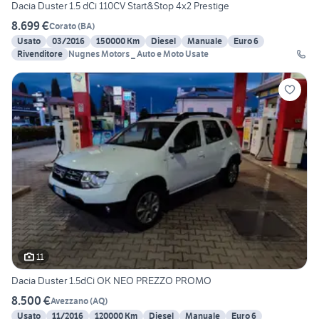
Dacia Duster 1.5 dCi 110CV Start&Stop 4x2 Prestige
8.699 €
Corato
(
BA
)
Usato
03/2016
150000 Km
Diesel
Manuale
Euro 6
Rivenditore
Nugnes Motors _ Auto e Moto Usate
11
Dacia Duster 1.5dCi OK NEO PREZZO PROMO
8.500 €
Avezzano
(
AQ
)
Usato
11/2016
120000 Km
Diesel
Manuale
Euro 6