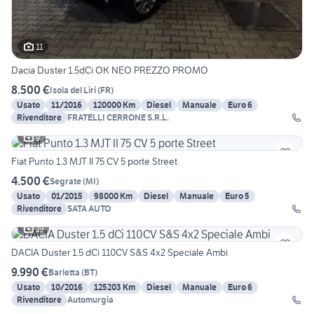
11
Dacia Duster 1.5dCi OK NEO PREZZO PROMO
8.500 €
Isola del Liri
(
FR
)
Usato
11/2016
120000 Km
Diesel
Manuale
Euro 6
Rivenditore
FRATELLI CERRONE S.R.L.
9
Fiat Punto 1.3 MJT II 75 CV 5 porte Street
4.500 €
Segrate
(
MI
)
Usato
01/2015
98000 Km
Diesel
Manuale
Euro 5
Rivenditore
SATA AUTO
19
DACIA Duster 1.5 dCi 110CV S&S 4x2 Speciale Ambi
9.990 €
Barletta
(
BT
)
Usato
10/2016
125203 Km
Diesel
Manuale
Euro 6
Rivenditore
Automurgia