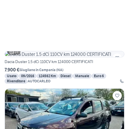
23
Dacia Duster 1.5 dCi 110CV km 124000 CERTIFICATI
7.900 €
Giugliano in Campania
(
NA
)
Usato
09/2016
124562 Km
Diesel
Manuale
Euro 6
Rivenditore
AUTOCARLEO