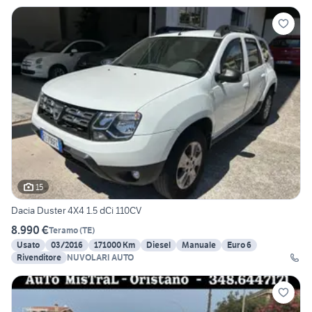
15
Dacia Duster 4X4 1.5 dCi 110CV
8.990 €
Teramo
(
TE
)
Usato
03/2016
171000 Km
Diesel
Manuale
Euro 6
Rivenditore
NUVOLARI AUTO