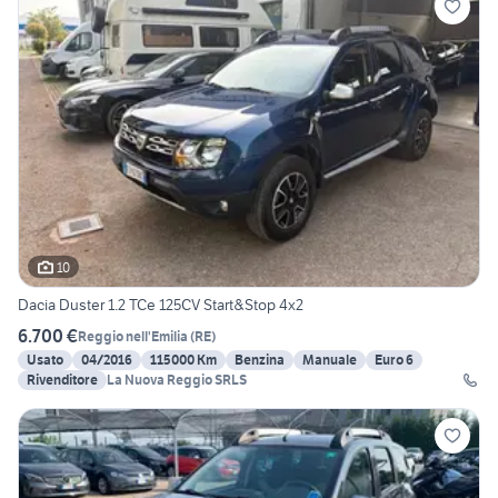
10
Dacia Duster 1.2 TCe 125CV Start&Stop 4x2
6.700 €
Reggio nell'Emilia
(
RE
)
Usato
04/2016
115000 Km
Benzina
Manuale
Euro 6
Rivenditore
La Nuova Reggio SRLS