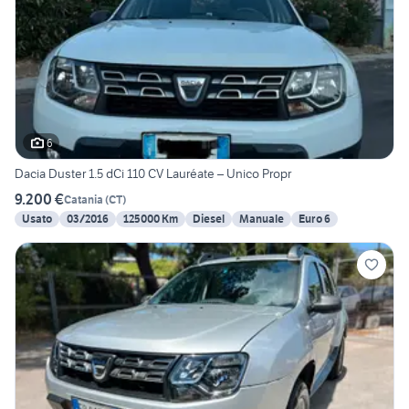
6
Dacia Duster 1.5 dCi 110 CV Lauréate – Unico Propr
9.200 €
Catania
(
CT
)
Usato
03/2016
125000 Km
Diesel
Manuale
Euro 6