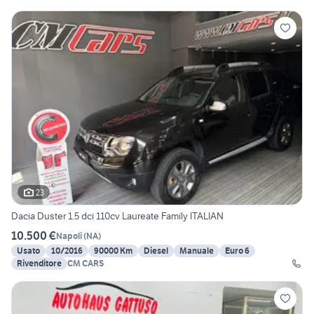
23
Dacia Duster 1.5 dci 110cv Laureate Family ITALIAN
10.500 €
Napoli
(
NA
)
Usato
10/2016
90000 Km
Diesel
Manuale
Euro 6
Rivenditore
CM CARS