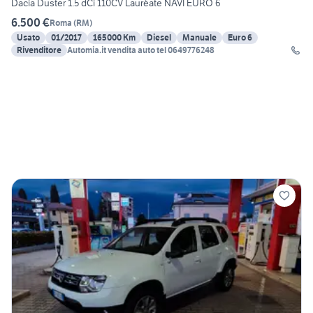
Dacia Duster 1.5 dCi 110CV Lauréate NAVI EURO 6
6.500 €
Roma
(
RM
)
Usato
01/2017
165000 Km
Diesel
Manuale
Euro 6
Rivenditore
Automia.it vendita auto tel 0649776248