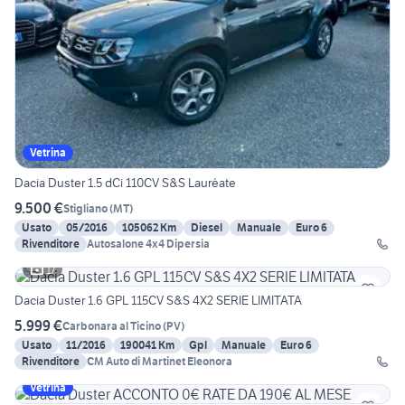
Vetrina
Dacia Duster 1.5 dCi 110CV S&S Lauréate
9.500 €
Stigliano
(
MT
)
Usato
05/2016
105062 Km
Diesel
Manuale
Euro 6
Rivenditore
Autosalone 4x4 Dipersia
17
Dacia Duster 1.6 GPL 115CV S&S 4X2 SERIE LIMITATA
5.999 €
Carbonara al Ticino
(
PV
)
Usato
11/2016
190041 Km
Gpl
Manuale
Euro 6
Rivenditore
CM Auto di Martinet Eleonora
Vetrina