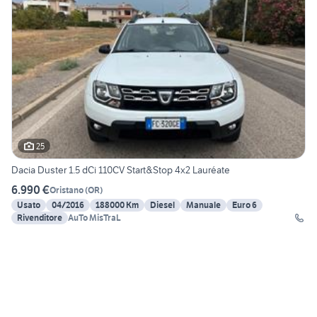
25
Dacia Duster 1.5 dCi 110CV Start&Stop 4x2 Lauréate
6.990 €
Oristano
(
OR
)
Usato
04/2016
188000 Km
Diesel
Manuale
Euro 6
Rivenditore
AuTo MisTraL