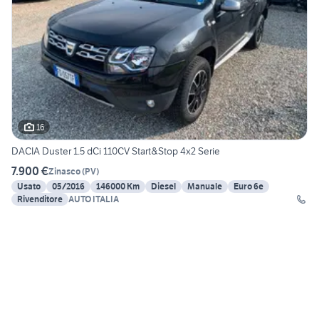
16
DACIA Duster 1.5 dCi 110CV Start&Stop 4x2 Serie
7.900 €
Zinasco
(
PV
)
Usato
05/2016
146000 Km
Diesel
Manuale
Euro 6e
Rivenditore
AUTO ITALIA