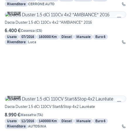
Rivenditore
CERRONE AUTO
24
Dacia Duster 1.5 dCi 110Cv 4x2 *AMBIANCE* 2016
6.400 €
Cosenza
(
CS
)
Usato
07/2016
160000 Km
Diesel
Manuale
Euro 6
Rivenditore
Luca
10
Dacia Duster 1.5 dCi 110CV Start&Stop 4x2 Lauréate
8.990 €
Massafra
(
TA
)
Usato
12/2016
140000 Km
Diesel
Manuale
Euro 6
Rivenditore
AUTOSIMA