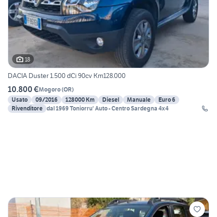
18
DACIA Duster 1.500 dCi 90cv Km128.000
10.800 €
Mogoro
(
OR
)
Usato
09/2016
128000 Km
Diesel
Manuale
Euro 6
Rivenditore
dal 1969 Toniorru' Auto - Centro Sardegna 4x4