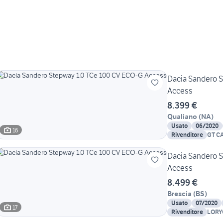
Dacia Sandero 
Access
8.399 €
Qualiano
(
NA
)
Usato
06/2020
16
Rivenditore
GT C
Dacia Sandero 
Access
8.499 €
Brescia
(
BS
)
Usato
07/2020
17
Rivenditore
LORY