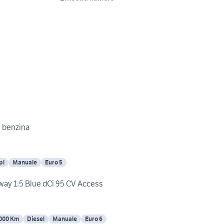
6 benzina
pl
Manuale
Euro 5
way 1.5 Blue dCi 95 CV Access
000 Km
Diesel
Manuale
Euro 6