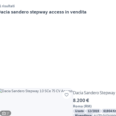
1 risultati
acia sandero stepway access in vendita
Dacia Sandero Stepway 
8.200 €
Roma
(
RM
)
Usato
12/2019
61904 K
17
Rivenditore
AUTO GIOVANN