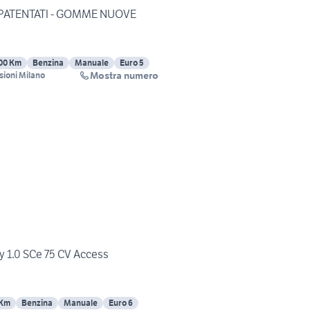
OPATENTATI - GOMME NUOVE
00 Km
Benzina
Manuale
Euro 5
Mostra numero
sioni Milano
y 1.0 SCe 75 CV Access
 Km
Benzina
Manuale
Euro 6