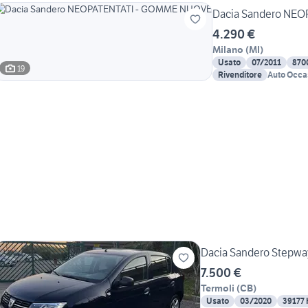
Dacia Sandero NE
4.290 €
Milano
(
MI
)
Usato
07/2011
870
19
Rivenditore
Auto Occa
Dacia Sandero Stepwa
7.500 €
Termoli
(
CB
)
Usato
03/2020
39177