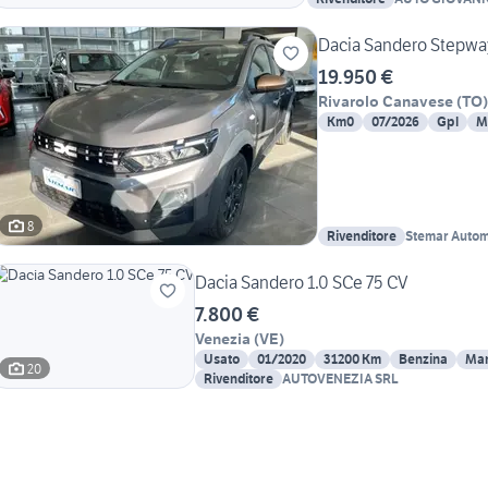
Dacia Sandero Stepway
19.950 €
Rivarolo Canavese
(
TO
)
Km0
07/2026
Gpl
M
8
Rivenditore
Stemar Autom
Dacia Sandero 1.0 SCe 75 CV
7.800 €
Venezia
(
VE
)
Usato
01/2020
31200 Km
Benzina
Man
20
Rivenditore
AUTOVENEZIA SRL