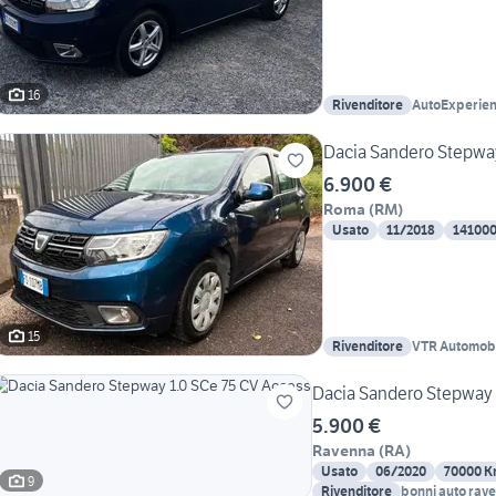
16
Rivenditore
AutoExperie
Dacia Sandero Stepwa
6.900 €
Roma
(
RM
)
Usato
11/2018
14100
15
Rivenditore
VTR Automobi
Dacia Sandero Stepway 
5.900 €
Ravenna
(
RA
)
Usato
06/2020
70000 
9
Rivenditore
bonni auto rav