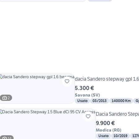
dacia Sandero stepway gpl 1.
5.300 €
Savona
(
SV
)
2
Usato
03/2013
140000 Km
G
Dacia Sandero Step
9.900 €
Modica
(
RG
)
Usato
10/2019
127
14