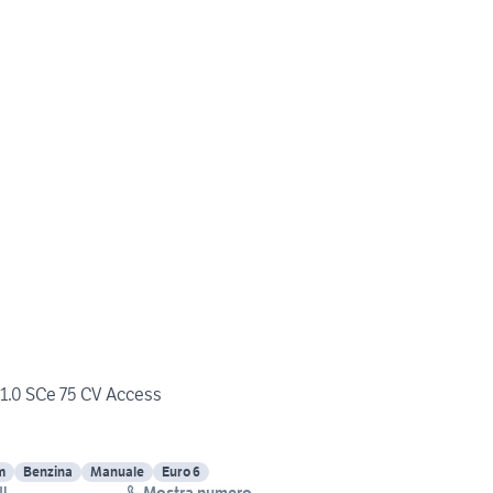
1.0 SCe 75 CV Access
m
Benzina
Manuale
Euro 6
Mostra numero
I