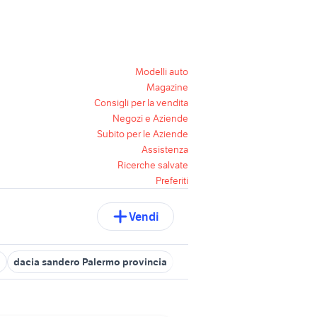
Modelli auto
Magazine
Consigli per la vendita
Negozi e Aziende
Subito per le Aziende
Assistenza
Ricerche salvate
Preferiti
Vendi
0
dacia sandero Palermo provincia
dacia dokker stepway
daci